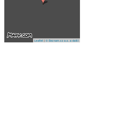
Leaflet
|
© Seznam.cz a.s. a další