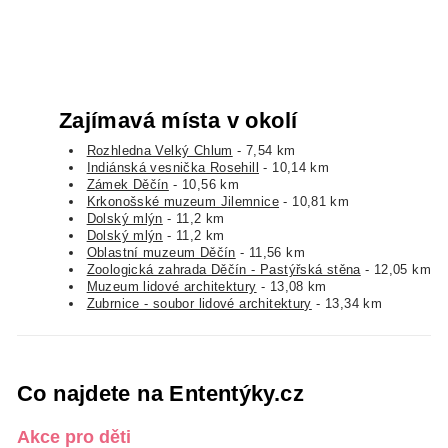
Zajímavá místa v okolí
Rozhledna Velký Chlum
- 7,54 km
Indiánská vesnička Rosehill
- 10,14 km
Zámek Děčín
- 10,56 km
Krkonošské muzeum Jilemnice
- 10,81 km
Dolský mlýn
- 11,2 km
Dolský mlýn
- 11,2 km
Oblastní muzeum Děčín
- 11,56 km
Zoologická zahrada Děčín - Pastýřská stěna
- 12,05 km
Muzeum lidové architektury
- 13,08 km
Zubrnice - soubor lidové architektury
- 13,34 km
Co najdete na Ententýky.cz
Akce pro děti