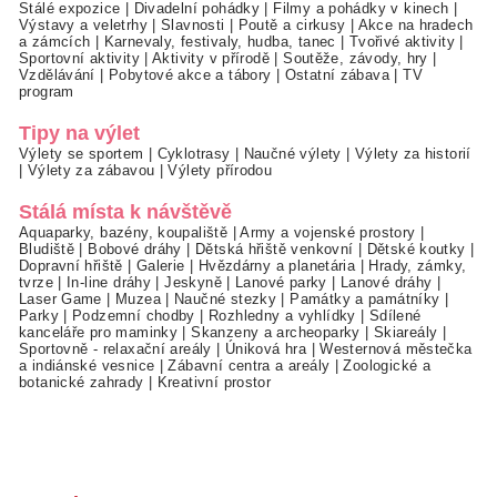
Stálé expozice
|
Divadelní pohádky
|
Filmy a pohádky v kinech
|
Výstavy a veletrhy
|
Slavnosti
|
Poutě a cirkusy
|
Akce na hradech
a zámcích
|
Karnevaly, festivaly, hudba, tanec
|
Tvořivé aktivity
|
Sportovní aktivity
|
Aktivity v přírodě
|
Soutěže, závody, hry
|
Vzdělávání
|
Pobytové akce a tábory
|
Ostatní zábava
|
TV
program
Tipy na výlet
Výlety se sportem
|
Cyklotrasy
|
Naučné výlety
|
Výlety za historií
|
Výlety za zábavou
|
Výlety přírodou
Stálá místa k návštěvě
Aquaparky, bazény, koupaliště
|
Army a vojenské prostory
|
Bludiště
|
Bobové dráhy
|
Dětská hřiště venkovní
|
Dětské koutky
|
Dopravní hřiště
|
Galerie
|
Hvězdárny a planetária
|
Hrady, zámky,
tvrze
|
In-line dráhy
|
Jeskyně
|
Lanové parky
|
Lanové dráhy
|
Laser Game
|
Muzea
|
Naučné stezky
|
Památky a památníky
|
Parky
|
Podzemní chodby
|
Rozhledny a vyhlídky
|
Sdílené
kanceláře pro maminky
|
Skanzeny a archeoparky
|
Skiareály
|
Sportovně - relaxační areály
|
Úniková hra
|
Westernová městečka
a indiánské vesnice
|
Zábavní centra a areály
|
Zoologické a
botanické zahrady
|
Kreativní prostor