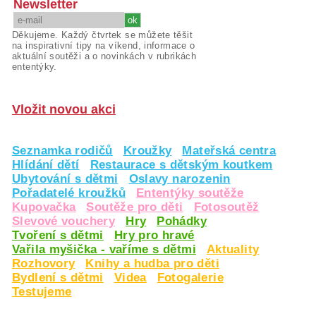
Newsletter
Děkujeme. Každý čtvrtek se můžete těšit
na inspirativní tipy na víkend, informace o
aktuální soutěži a o novinkách v rubrikách
ententýky.
Vložit novou akci
Seznamka rodičů
Kroužky
Mateřská centra
Hlídání dětí
Restaurace s dětským koutkem
Ubytování s dětmi
Oslavy narozenin
Pořadatelé kroužků
Ententýky soutěže
Kupovačka
Soutěže pro děti
Fotosoutěž
Slevové vouchery
Hry
Pohádky
Tvoření s dětmi
Hry pro hravé
Vařila myšička - vaříme s dětmi
Aktuality
Rozhovory
Knihy a hudba pro děti
Bydlení s dětmi
Videa
Fotogalerie
Testujeme