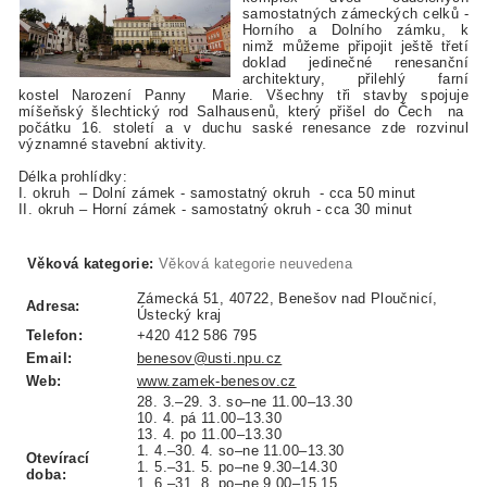
samostatných zámeckých celků -
Horního a Dolního zámku, k
nimž můžeme připojit ještě třetí
doklad jedinečné renesanční
architektury, přilehlý farní
kostel Narození Panny Marie. Vše
chny tři stavby spojuje
míšeňský šlechtický rod Salhausenů,
který přišel do Čech na
počátku 16. století a v duchu saské renesance zde rozvinul
významné stavební aktivity.
Délka prohlídky:
I. okruh – Dolní zámek - samostatný okruh - cca 50 minut
II. okruh – Horní zámek - samostatný okruh - cca 30 minut
Věková kategorie:
Věková kategorie neuvedena
Zámecká 51, 40722, Benešov nad Ploučnicí,
Adresa:
Ústecký kraj
Telefon:
+420 412 586 795
Email:
benesov@usti.npu.cz
Web:
www.zamek-benesov.cz
28. 3.–29. 3. so–ne 11.00–13.30
10. 4. pá 11.00–13.30
13. 4. po 11.00–13.30
1. 4.–30. 4. so–ne 11.00–13.30
Otevírací
1. 5.–31. 5. po–ne 9.30–14.30
doba:
1. 6.–31. 8. po–ne 9.00–15.15