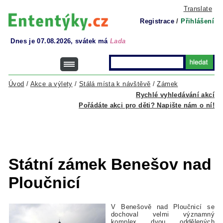
Translate
Registrace
/
Přihlášení
Dnes je 07.08.2026, svátek má
Lada
Úvod
/
Akce a výlety
/
Stálá místa k návštěvě
/
Zámek
Rychlé vyhledávání akcí
Pořádáte akci pro děti? Napište nám o ní!
Státní zámek Benešov nad
Ploučnicí
V
Benešově nad Ploučnicí se
dochoval velmi významný
komplex dvou oddělených