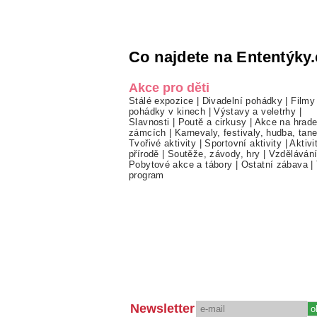
Co najdete na Ententýky.
Akce pro děti
Stálé expozice
|
Divadelní pohádky
|
Filmy
pohádky v kinech
|
Výstavy a veletrhy
|
Slavnosti
|
Poutě a cirkusy
|
Akce na hrade
zámcích
|
Karnevaly, festivaly, hudba, tan
Tvořivé aktivity
|
Sportovní aktivity
|
Aktivi
přírodě
|
Soutěže, závody, hry
|
Vzděláván
Pobytové akce a tábory
|
Ostatní zábava
|
program
Newsletter