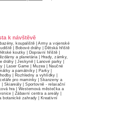
sta k návštěvě
bazény, koupaliště
|
Army a vojenské
ludiště
|
Bobové dráhy
|
Dětská hřiště
Dětské koutky
|
Dopravní hřiště
|
ězdárny a planetária
|
Hrady, zámky,
ne dráhy
|
Jeskyně
|
Lanové parky
|
hy
|
Laser Game
|
Muzea
|
Naučné
mátky a památníky
|
Parky
|
hodby
|
Rozhledny a vyhlídky
|
celáře pro maminky
|
Skanzeny a
y
|
Skiareály
|
Sportovně - relaxační
ková hra
|
Westernová městečka a
esnice
|
Zábavní centra a areály
|
a botanické zahrady
|
Kreativní