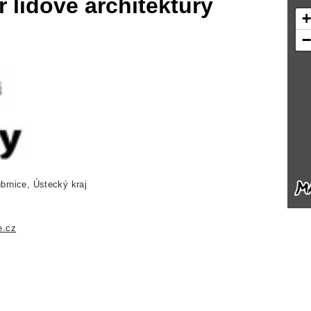
 lidové architektury
brnice, Ústecký kraj
e.cz