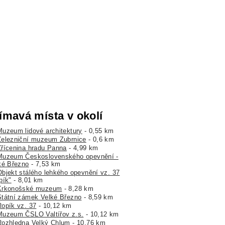
ímavá místa v okolí
Muzeum lidové architektury
- 0,55 km
Železniční muzeum Zubrnice
- 0,6 km
Zřícenina hradu Panna
- 4,99 km
Muzeum Československého opevnění -
ké Březno
- 7,53 km
Objekt stálého lehkého opevnění vz. 37
pík"
- 8,01 km
Krkonošské muzeum
- 8,28 km
Státní zámek Velké Březno
- 8,59 km
Řopík vz. 37
- 10,12 km
Muzeum ČSLO Valtířov z.s.
- 10,12 km
Rozhledna Velký Chlum
- 10,76 km