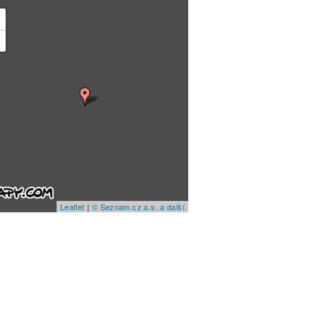
+
−
Leaflet
|
© Seznam.cz a.s. a další