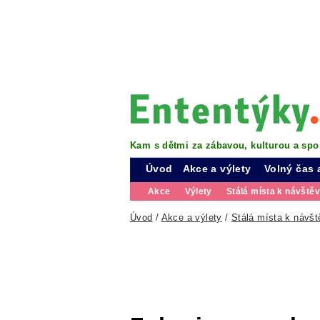
Kam s dětmi za zábavou, kulturou a spo
Úvod
Akce a výlety
Volný čas 
Akce
Výlety
Stálá místa k návště
Úvod
/
Akce a výlety
/
Stálá místa k návšt