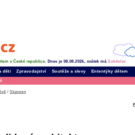
rtem v České republice.
Dnes je 08.08.2026, svátek má
Soběslav
a děti
Zpravodajství
Soutěže a slevy
Ententýky dětem
vě
ěvě
/
Skanzen
P