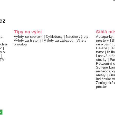
cz
Tipy na výlet
Stálá mí
 a
Výlety se sportem
|
Cyklotrasy
|
Naučné výlety
|
Aquaparky, 
Výlety za historií
|
Výlety za zábavou
|
Výlety
prostory
|
B
ch a
přírodou
venkovní
|
ec
|
Galerie
|
Hv
ty v
tvrze
|
In-li
í
|
Lanové drá
TV
stezky
|
Pa
Podzemní c
Sdílené kan
archeopark
areály
|
Úni
indiánské v
Zoologické 
prostor