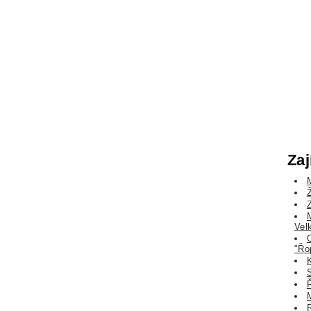
Zaj
Vel
"Řo