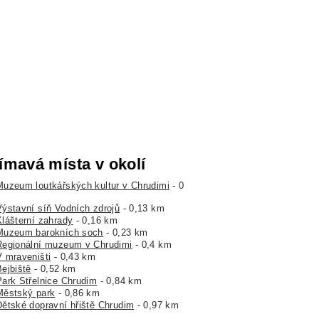
ímavá místa v okolí
Muzeum loutkářských kultur v Chrudimi
- 0
Výstavní síň Vodních zdrojů
- 0,13 km
Klášterní zahrady
- 0,16 km
Muzeum barokních soch
- 0,23 km
Regionální muzeum v Chrudimi
- 0,4 km
V mraveništi
- 0,43 km
Bejbiště
- 0,52 km
Park Střelnice Chrudim
- 0,84 km
Městský park
- 0,86 km
Dětské dopravní hřiště Chrudim
- 0,97 km