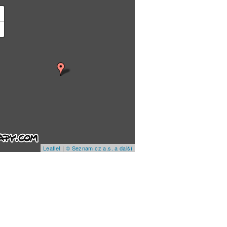
+
−
Leaflet
|
© Seznam.cz a.s. a další