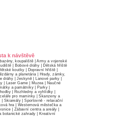
sta k návštěvě
bazény, koupaliště
|
Army a vojenské
ludiště
|
Bobové dráhy
|
Dětská hřiště
Dětské koutky
|
Dopravní hřiště
|
ězdárny a planetária
|
Hrady, zámky,
ne dráhy
|
Jeskyně
|
Lanové parky
|
hy
|
Laser Game
|
Muzea
|
Naučné
mátky a památníky
|
Parky
|
hodby
|
Rozhledny a vyhlídky
|
celáře pro maminky
|
Skanzeny a
y
|
Skiareály
|
Sportovně - relaxační
ková hra
|
Westernová městečka a
esnice
|
Zábavní centra a areály
|
a botanické zahrady
|
Kreativní