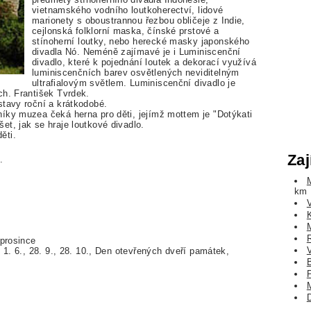
vietnamského vodního loutkoherectví, lidové
marionety s oboustrannou řezbou obličeje z Indie,
cejlonská folklorní maska, čínské prstové a
stínoherní loutky, nebo herecké masky japonského
divadla Nó. Neméně zajímavé je i Luminiscenční
divadlo, které k pojednání loutek a dekorací využívá
luminiscenčních barev osvětlených neviditelným
ultrafialovým světlem. Luminiscenční divadlo je
ch. František Tvrdek.
stavy roční a krátkodobé.
íky muzea čeká herna pro děti, jejímž mottem je "Dotýkati
t, jak se hraje loutkové divadlo.
ěti.
Zaj
.
km
 prosince
 1. 6., 28. 9., 28. 10., Den otevřených dveří památek,