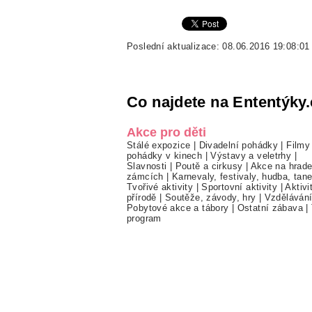
Poslední aktualizace: 08.06.2016 19:08:01
Co najdete na Ententýky.
Akce pro děti
Stálé expozice
|
Divadelní pohádky
|
Filmy
pohádky v kinech
|
Výstavy a veletrhy
|
Slavnosti
|
Poutě a cirkusy
|
Akce na hrade
zámcích
|
Karnevaly, festivaly, hudba, tan
Tvořivé aktivity
|
Sportovní aktivity
|
Aktivi
přírodě
|
Soutěže, závody, hry
|
Vzděláván
Pobytové akce a tábory
|
Ostatní zábava
|
program