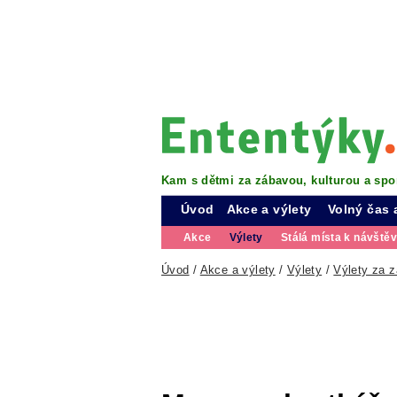
Kam s dětmi za zábavou, kulturou a spo
Úvod
Akce a výlety
Volný čas 
Akce
Výlety
Stálá místa k návště
Úvod
/
Akce a výlety
/
Výlety
/
Výlety za 