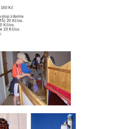
) 160 Kč
 vstup zdarma
MŠ) 20 Kč/os.
0 Kč/os.
é 20 Kč/os.
s.