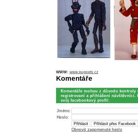
WWW:
www.puppets.cz
Komentáře
Komentáře mohou z důvodu kontroly 
registrovaní a přihlášení návštěvníci. 
svůj facebookový profil:
Jméno:
Heslo:
Obnovit zapomenuté heslo