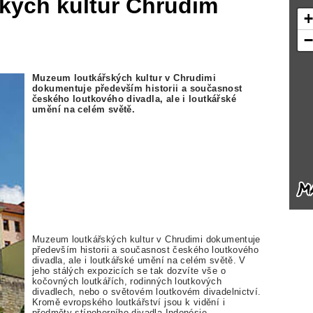
kých kultur Chrudim
Muzeum loutkářských kultur v Chrudimi
dokumentuje především historii a současnost
českého loutkového divadla, ale i loutkářské
umění na celém světě.
Muzeum loutkářských kultur v Chrudimi dokumentuje
především historii a současnost českého loutkového
divadla, ale i loutkářské umění na celém světě. V
jeho stálých expozicích se tak dozvíte vše o
kočovných loutkářích, rodinných loutkových
divadlech, nebo o světovém loutkovém divadelnictví.
Kromě evropského loutkářství jsou k vidění i
předměty stínoherního divadla Indonésie,