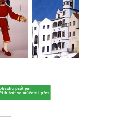
obsahu psát jen
Přihlásit se můžete i přes