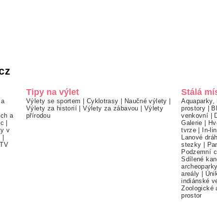
cz
Tipy na výlet
Stálá mí
 a
Výlety se sportem
|
Cyklotrasy
|
Naučné výlety
|
Aquaparky, 
Výlety za historií
|
Výlety za zábavou
|
Výlety
prostory
|
B
ch a
přírodou
venkovní
|
ec
|
Galerie
|
Hv
ty v
tvrze
|
In-li
í
|
Lanové drá
TV
stezky
|
Pa
Podzemní c
Sdílené kan
archeopark
areály
|
Úni
indiánské v
Zoologické 
prostor