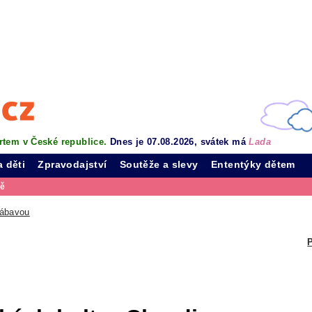
rtem v České republice.
Dnes je 07.08.2026, svátek má
Lada
a děti
Zpravodajství
Soutěže a slevy
Ententýky dětem
vě
zábavou
P