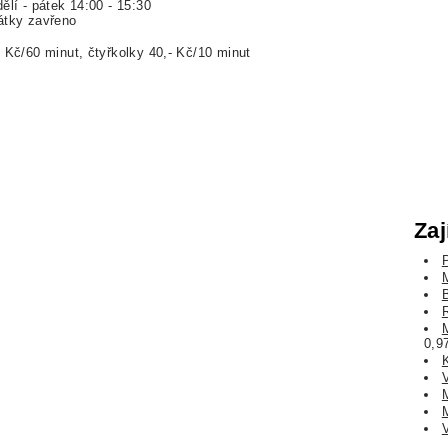
ělí - pátek 14:00 - 15:30
átky zavřeno
- Kč/60 minut, čtyřkolky 40,- Kč/10 minut
Zaj
0,9