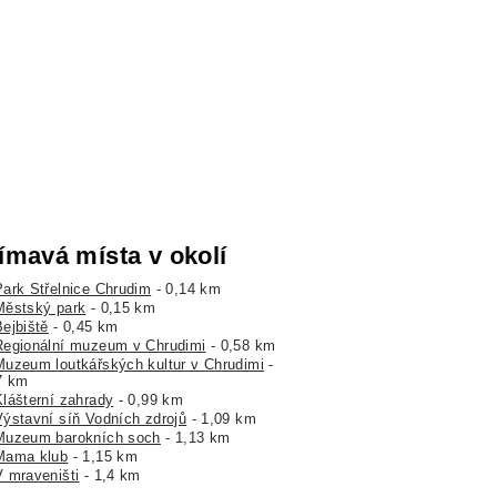
ímavá místa v okolí
Park Střelnice Chrudim
- 0,14 km
Městský park
- 0,15 km
Bejbiště
- 0,45 km
Regionální muzeum v Chrudimi
- 0,58 km
Muzeum loutkářských kultur v Chrudimi
-
7 km
Klášterní zahrady
- 0,99 km
Výstavní síň Vodních zdrojů
- 1,09 km
Muzeum barokních soch
- 1,13 km
Mama klub
- 1,15 km
V mraveništi
- 1,4 km