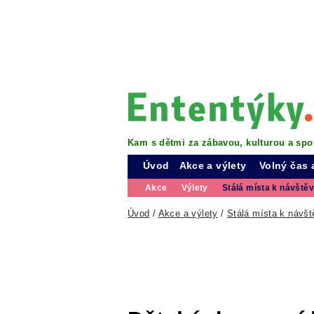
Kam s dětmi za zábavou, kulturou a spo
Úvod
Akce a výlety
Volný čas 
Akce
Výlety
Stálá místa k návště
Úvod
/
Akce a výlety
/
Stálá místa k návšt