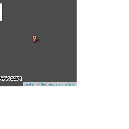
+
−
Leaflet
|
© Seznam.cz a.s. a další