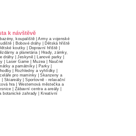
sta k návštěvě
bazény, koupaliště
|
Army a vojenské
ludiště
|
Bobové dráhy
|
Dětská hřiště
Dětské koutky
|
Dopravní hřiště
|
ězdárny a planetária
|
Hrady, zámky,
ne dráhy
|
Jeskyně
|
Lanové parky
|
hy
|
Laser Game
|
Muzea
|
Naučné
mátky a památníky
|
Parky
|
hodby
|
Rozhledny a vyhlídky
|
celáře pro maminky
|
Skanzeny a
y
|
Skiareály
|
Sportovně - relaxační
ková hra
|
Westernová městečka a
esnice
|
Zábavní centra a areály
|
a botanické zahrady
|
Kreativní