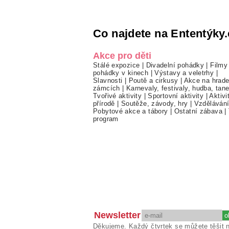
Co najdete na Ententýky.
Akce pro děti
Stálé expozice
|
Divadelní pohádky
|
Filmy
pohádky v kinech
|
Výstavy a veletrhy
|
Slavnosti
|
Poutě a cirkusy
|
Akce na hrade
zámcích
|
Karnevaly, festivaly, hudba, tan
Tvořivé aktivity
|
Sportovní aktivity
|
Aktivi
přírodě
|
Soutěže, závody, hry
|
Vzděláván
Pobytové akce a tábory
|
Ostatní zábava
|
program
Newsletter
Děkujeme. Každý čtvrtek se můžete těšit 