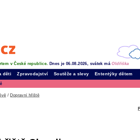
rtem v České republice.
Dnes je 06.08.2026, svátek má
Oldřiška
a děti
Zpravodajství
Soutěže a slevy
Ententýky dětem
vě
ěvě
/
Dopravní hřiště
P