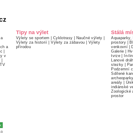
cz
Tipy na výlet
Stálá mí
 a
Výlety se sportem
|
Cyklotrasy
|
Naučné výlety
|
Aquaparky, 
Výlety za historií
|
Výlety za zábavou
|
Výlety
prostory
|
B
ch a
přírodou
venkovní
|
ec
|
Galerie
|
Hv
ty v
tvrze
|
In-li
í
|
Lanové drá
TV
stezky
|
Pa
Podzemní c
Sdílené kan
archeopark
areály
|
Úni
indiánské v
Zoologické 
prostor
na