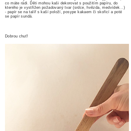
co máte rádi. Děti mohou kaši dekorovat s použitím papíru, do
kterého je vystřižen požadovaný tvar (srdce, hvězda, medvídek...)
- papír se na talíř s kaší položí, posype kakaem či skořicí a poté
se papír sundá.
Dobrou chuť!