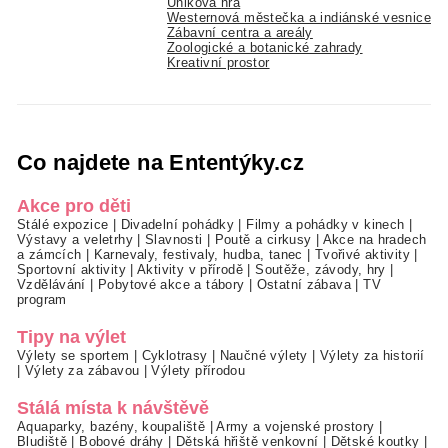
Úniková hra
Westernová městečka a indiánské vesnice
Zábavní centra a areály
Zoologické a botanické zahrady
Kreativní prostor
Co najdete na Ententýky.cz
Akce pro děti
Stálé expozice
|
Divadelní pohádky
|
Filmy a pohádky v kinech
|
Výstavy a veletrhy
|
Slavnosti
|
Poutě a cirkusy
|
Akce na hradech
a zámcích
|
Karnevaly, festivaly, hudba, tanec
|
Tvořivé aktivity
|
Sportovní aktivity
|
Aktivity v přírodě
|
Soutěže, závody, hry
|
Vzdělávání
|
Pobytové akce a tábory
|
Ostatní zábava
|
TV
program
Tipy na výlet
Výlety se sportem
|
Cyklotrasy
|
Naučné výlety
|
Výlety za historií
|
Výlety za zábavou
|
Výlety přírodou
Stálá místa k návštěvě
Aquaparky, bazény, koupaliště
|
Army a vojenské prostory
|
Bludiště
|
Bobové dráhy
|
Dětská hřiště venkovní
|
Dětské koutky
|