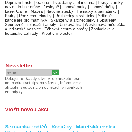
Dopravní hřiště
|
Galerie
|
Hvězdárny a planetária
|
Hrady, zámky,
tvrze
|
In-line dráhy
|
Jeskyně
|
Lanové parky
|
Lanové dráhy
|
Laser Game
|
Muzea
|
Naučné stezky
|
Památky a památníky
|
Parky
|
Podzemní chodby
|
Rozhledny a vyhlídky
|
Sdílené
kanceláře pro maminky
|
Skanzeny a archeoparky
|
Skiareály
|
Sportovně - relaxační areály
|
Úniková hra
|
Westernová městečka
a indiánské vesnice
|
Zábavní centra a areály
|
Zoologické a
botanické zahrady
|
Kreativní prostor
Newsletter
Děkujeme. Každý čtvrtek se můžete těšit
na inspirativní tipy na víkend, informace o
aktuální soutěži a o novinkách v rubrikách
ententýky.
Vložit novou akci
Seznamka rodičů
Kroužky
Mateřská centra