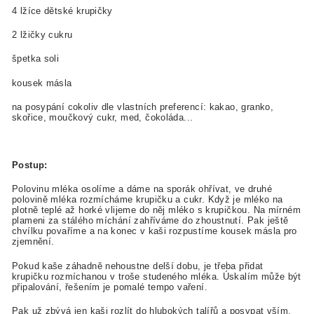
4 lžíce dětské krupičky
2 lžičky cukru
špetka soli
kousek másla
na posypání cokoliv dle vlastních preferencí: kakao, granko,
skořice, moučkový cukr, med, čokoláda...
Postup:
Polovinu mléka osolíme a dáme na sporák ohřívat, ve druhé
polovině mléka rozmícháme krupičku a cukr. Když je mléko na
plotně teplé až horké vlijeme do něj mléko s krupičkou. Na mírném
plameni za stálého míchání zahříváme do zhoustnutí. Pak ještě
chvílku povaříme a na konec v kaši rozpustíme kousek másla pro
zjemnění.
Pokud kaše záhadně nehoustne delší dobu, je třeba přidat
krupičku rozmíchanou v troše studeného mléka. Úskalím může být
připalování, řešením je pomalé tempo vaření.
Pak už zbývá jen kaši rozlít do hlubokých talířů a posypat vším,