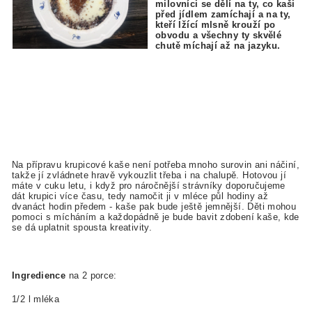
milovníci se dělí na ty, co kaši
před jídlem zamíchají a na ty,
kteří lžící mlsně krouží po
obvodu a všechny ty skvělé
chutě míchají až na jazyku.
Na přípravu krupicové kaše není potřeba mnoho surovin ani náčiní,
takže jí zvládnete hravě vykouzlit třeba i na chalupě. Hotovou jí
máte v cuku letu, i když pro náročnější strávníky doporučujeme
dát krupici více času, tedy namočit ji v mléce půl hodiny až
dvanáct hodin předem - kaše pak bude ještě jemnější. Děti mohou
pomoci s mícháním a každopádně je bude bavit zdobení kaše, kde
se dá uplatnit spousta kreativity.
Ingredience
na 2 porce:
1/2 l mléka