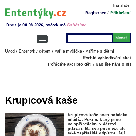
Translate
Registrace
/
Přihlášení
Dnes je 08.08.2026, svátek má
Soběslav
Úvod
/
Ententýky dětem
/
Vařila myšička - vaříme s dětmi
Rychlé vyhledávání akcí
Pořádáte akci pro děti? Napište nám o ní!
Krupicová kaše
Krupicová kaše aneb pohádka
mládí... Pokrm, který jsme
nejspíš všichni v dětství
jídávali. Má své příznivce ale
také zapřísáhlé odpůrce. Její