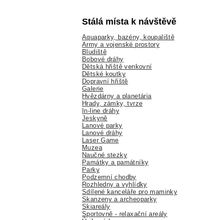
Stálá místa k návštěvě
Aquaparky, bazény, koupaliště
Army a vojenské prostory
Bludiště
Bobové dráhy
Dětská hřiště venkovní
Dětské koutky
Dopravní hřiště
Galerie
Hvězdárny a planetária
Hrady, zámky, tvrze
In-line dráhy
Jeskyně
Lanové parky
Lanové dráhy
Laser Game
Muzea
Naučné stezky
Památky a památníky
Parky
Podzemní chodby
Rozhledny a vyhlídky
Sdílené kanceláře pro maminky
Skanzeny a archeoparky
Skiareály
Sportovně - relaxační areály