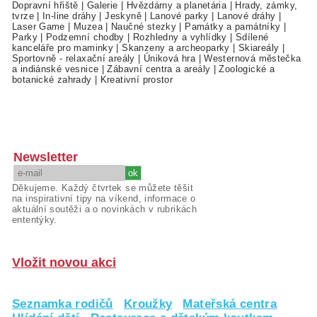
Dopravní hřiště
|
Galerie
|
Hvězdárny a planetária
|
Hrady, zámky,
tvrze
|
In-line dráhy
|
Jeskyně
|
Lanové parky
|
Lanové dráhy
|
Laser Game
|
Muzea
|
Naučné stezky
|
Památky a památníky
|
Parky
|
Podzemní chodby
|
Rozhledny a vyhlídky
|
Sdílené
kanceláře pro maminky
|
Skanzeny a archeoparky
|
Skiareály
|
Sportovně - relaxační areály
|
Úniková hra
|
Westernová městečka
a indiánské vesnice
|
Zábavní centra a areály
|
Zoologické a
botanické zahrady
|
Kreativní prostor
Newsletter
Děkujeme. Každý čtvrtek se můžete těšit
na inspirativní tipy na víkend, informace o
aktuální soutěži a o novinkách v rubrikách
ententýky.
Vložit novou akci
Seznamka rodičů
Kroužky
Mateřská centra