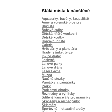
Stálá místa k návštěvě
Aquaparky, bazény, koupaliště
Army a vojenské prostory
Bludiště
Bobové dráhy
Dětská hřiště venkovní
Dětské koutky
Dopravní hřiště
Galerie
Hvězdárny a planetária
Hrady, zámky, tvrze
In-line dráhy
Jeskyně
Lanové parky
Lanové dráhy
Laser Game
Muzea
Naučné stezky
Památky a památníky
Parky
Podzemní chodby
Rozhledny a vyhlídky
Sdílené kanceláře pro maminky
Skanzeny a archeoparky
Skiareály
Sportovně - relaxační areály