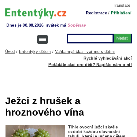
Translate
Registrace
/
Přihlášení
Dnes je 08.08.2026, svátek má
Soběslav
Úvod
/
Ententýky dětem
/
Vařila myšička - vaříme s dětmi
Rychlé vyhledávání akcí
Pořádáte akci pro děti? Napište nám o ní!
Ježci z hrušek a
hroznového vína
Tihle ovocní ježci skvěle
ozdobí každou slavnostní
tabuli, která je určena dětem.