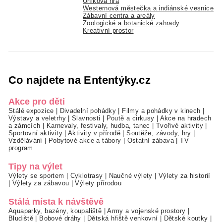
Úniková hra
Westernová městečka a indiánské vesnice
Zábavní centra a areály
Zoologické a botanické zahrady
Kreativní prostor
Co najdete na Ententýky.cz
Akce pro děti
Stálé expozice
|
Divadelní pohádky
|
Filmy a pohádky v kinech
|
Výstavy a veletrhy
|
Slavnosti
|
Poutě a cirkusy
|
Akce na hradech
a zámcích
|
Karnevaly, festivaly, hudba, tanec
|
Tvořivé aktivity
|
Sportovní aktivity
|
Aktivity v přírodě
|
Soutěže, závody, hry
|
Vzdělávání
|
Pobytové akce a tábory
|
Ostatní zábava
|
TV
program
Tipy na výlet
Výlety se sportem
|
Cyklotrasy
|
Naučné výlety
|
Výlety za historií
|
Výlety za zábavou
|
Výlety přírodou
Stálá místa k návštěvě
Aquaparky, bazény, koupaliště
|
Army a vojenské prostory
|
Bludiště
|
Bobové dráhy
|
Dětská hřiště venkovní
|
Dětské koutky
|