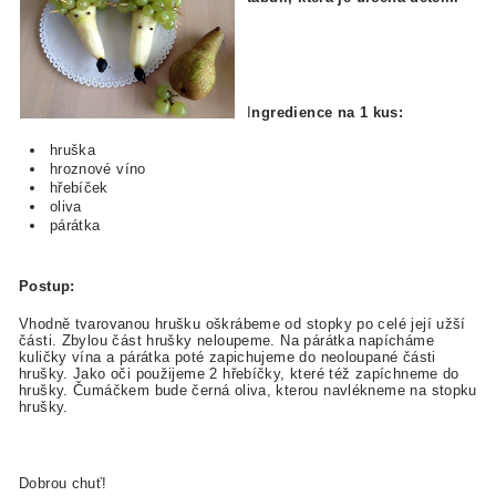
I
ngredience na 1 kus:
hruška
hroznové víno
hřebíček
oliva
párátka
Postup:
Vhodně tvarovanou hrušku oškrábeme od stopky po celé její užší
části. Zbylou část hrušky neloupeme. Na párátka napícháme
kuličky vína a párátka poté zapichujeme do neoloupané části
hrušky. Jako oči použijeme 2 hřebíčky, které též zapíchneme do
hrušky. Čumáčkem bude černá oliva, kterou navlékneme na stopku
hrušky.
Dobrou chuť!