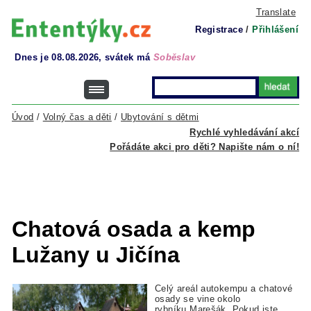
Translate
Registrace
/
Přihlášení
Dnes je 08.08.2026, svátek má
Soběslav
Úvod
/
Volný čas a děti
/
Ubytování s dětmi
Rychlé vyhledávání akcí
Pořádáte akci pro děti? Napište nám o ní!
Chatová osada a kemp
Lužany u Jičína
Celý areál autokempu a chatové
osady se vine okolo
rybníku Marešák. Pokud jste