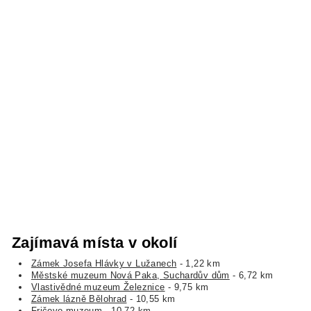
Zajímavá místa v okolí
Zámek Josefa Hlávky v Lužanech
- 1,22 km
Městské muzeum Nová Paka, Suchardův dům
- 6,72 km
Vlastivědné muzeum Železnice
- 9,75 km
Zámek lázně Bělohrad
- 10,55 km
Fričovo muzeum
- 10,72 km