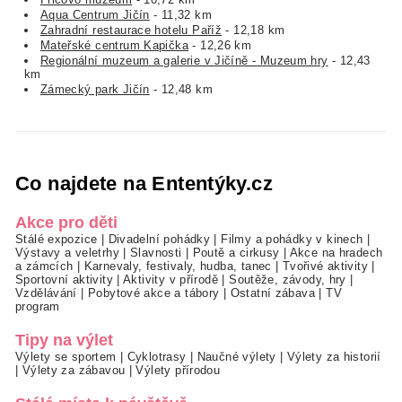
Aqua Centrum Jičín
- 11,32 km
Zahradní restaurace hotelu Paříž
- 12,18 km
Mateřské centrum Kapička
- 12,26 km
Regionální muzeum a galerie v Jičíně - Muzeum hry
- 12,43
km
Zámecký park Jičín
- 12,48 km
Co najdete na Ententýky.cz
Akce pro děti
Stálé expozice
|
Divadelní pohádky
|
Filmy a pohádky v kinech
|
Výstavy a veletrhy
|
Slavnosti
|
Poutě a cirkusy
|
Akce na hradech
a zámcích
|
Karnevaly, festivaly, hudba, tanec
|
Tvořivé aktivity
|
Sportovní aktivity
|
Aktivity v přírodě
|
Soutěže, závody, hry
|
Vzdělávání
|
Pobytové akce a tábory
|
Ostatní zábava
|
TV
program
Tipy na výlet
Výlety se sportem
|
Cyklotrasy
|
Naučné výlety
|
Výlety za historií
|
Výlety za zábavou
|
Výlety přírodou