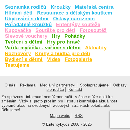
Seznamka rodičů
Kroužky
Mateřská centra
Hlídání dětí
Restaurace s dětským koutkem
Ubytování s dětmi
Oslavy narozenin
Pořadatelé kroužků
Ententýky soutěže
Kupovačka
Soutěže pro děti
Fotosoutěž
Slevové vouchery
Hry
Pohádky
Tvoření s dětmi
Hry pro hravé
Vařila myšička - vaříme s dětmi
Aktuality
Rozhovory
Knihy a hudba pro děti
Bydlení s dětmi
Videa
Fotogalerie
Testujeme
O nás
Reklama
Mediální partnerství
Spolupracujeme
Odkazy
pro rodiče
Kontakt
Za správnost informací nemůžeme ručit, v čase může dojít ke
změnám. Vždy si proto prosím pro jistotu zkontrolujte aktuálnost
vybrané akce na uvedených webových stránkách pořadatele.
Děkujeme!
Mapa webu
RSS
© Ententýky.cz 2006 - 2026