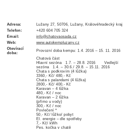
Adresa:
Lužany 27, 50706, Lužany, Královéhradecký kraj
Telefon:
+420 604 705 324
Email:
info@chatovaosada.cz
Web:
www.autokempluzany.cz
Otevírací
Provozní doba kempu: 1.4. 2016 – 15. 11. 2016
doba:
Chatová část
Hlavní sezóna
1.7. – 28.8. 2016
Vedlejší
sezóna
1.4. – 30.6./ 29.8. – 15.11. 2016
Chata s podkrovím (4 lůžka)
3360,- Kč/ 480,- Kč
Chata s palandami (4 lůžka)
2800,- Kč/ 400,- Kč
Karavan – 4 lůžka
480,- Kč / noc
Karavan – 2 lůžka
(přímo u vody)
300,- Kč / noc
Povlečení *
50,- Kč/ lůžko/ pobyt
El. energie – dle spotřeby
7,- Kč/ kWh
Pes, kočka v chatě