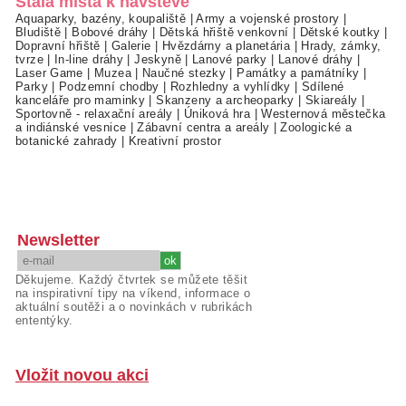
Stálá místa k návštěvě
Aquaparky, bazény, koupaliště
|
Army a vojenské prostory
|
Bludiště
|
Bobové dráhy
|
Dětská hřiště venkovní
|
Dětské koutky
|
Dopravní hřiště
|
Galerie
|
Hvězdárny a planetária
|
Hrady, zámky,
tvrze
|
In-line dráhy
|
Jeskyně
|
Lanové parky
|
Lanové dráhy
|
Laser Game
|
Muzea
|
Naučné stezky
|
Památky a památníky
|
Parky
|
Podzemní chodby
|
Rozhledny a vyhlídky
|
Sdílené
kanceláře pro maminky
|
Skanzeny a archeoparky
|
Skiareály
|
Sportovně - relaxační areály
|
Úniková hra
|
Westernová městečka
a indiánské vesnice
|
Zábavní centra a areály
|
Zoologické a
botanické zahrady
|
Kreativní prostor
Newsletter
Děkujeme. Každý čtvrtek se můžete těšit
na inspirativní tipy na víkend, informace o
aktuální soutěži a o novinkách v rubrikách
ententýky.
Vložit novou akci