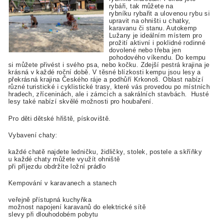
rybáři, tak můžete na
rybníku rybařit a ulovenou rybu si
upravit na ohništi u chatky,
karavanu či stanu.
Autokemp
Lužany je ideálním místem pro
prožití aktivní i poklidné rodinné
dovolené nebo třeba jen
pohodového víkendu. Do kempu
si můžete přivést i svého psa, nebo kočku.
Zdejší pestrá krajina je
krásná v každé roční době. V těsné blízkosti kempu jsou lesy a
překrásná krajina Českého ráje a podhůří Krkonoš. Oblast nabízí
různé turistické i cyklistické trasy, které vás provedou po místních
hradech, zříceninách, ale i zámcích a sakrálních stavbách. Husté
lesy také nabízí skvělé možnosti pro houbaření.
Pro děti dětské hřiště, pískoviště.
Vybavení chaty:
každé chatě najdete ledničku, židličky, stolek, postele a skříňky
u každé chaty můžete využít ohniště
při příjezdu obdržíte ložní prádlo
Kempování v karavanech a stanech
veřejně přístupná kuchyňka
možnost napojení karavanů do elektrické sítě
slevy při dlouhodobém pobytu