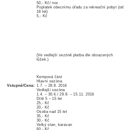
50,- Kč/ noc
Poplatek obecnímu úřadu
za rekreační pobyt (od
18 let)
5,- Kč
(Ve vedlejší sezóně platba dle obsazených
lůžek.)
Kempová část
Hlavní sezóna
Vstupné/Cena:
1.7. – 28.8. 2016
Vedlejší sezóna
1.4. – 30.6./ 29.8. – 15.11. 2016
Dítě 5 – 15 let
25,- Kč
20,- Kč
Osoba nad 15 let
35,- Kč
30,- Kč
Velký stan, karavan
60,- Kč