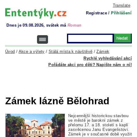
Translate
Registrace
/
Přihlášení
Dnes je 09.08.2026, svátek má
Roman
Úvod
/
Akce a výlety
/
Stálá místa k návštěvě
/
Zámek
Rychlé vyhledávání akcí
Pořádáte akci pro děti? Napište nám o ní!
Zámek lázně Bělohrad
Nejcennější historickou stavbou
ve městě je barokní zámek z
přelomu 17. a 18. století s kaplí
zasvěcenou Janu Evangelistovi.
Zámek je v současné době využit