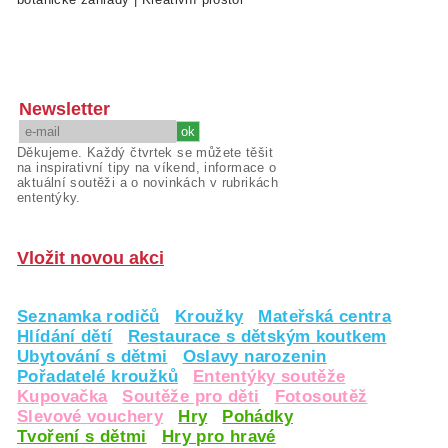
Newsletter
Děkujeme. Každý čtvrtek se můžete těšit
na inspirativní tipy na víkend, informace o
aktuální soutěži a o novinkách v rubrikách
ententýky.
Vložit novou akci
Seznamka rodičů
Kroužky
Mateřská centra
Hlídání dětí
Restaurace s dětským koutkem
Ubytování s dětmi
Oslavy narozenin
Pořadatelé kroužků
Ententýky soutěže
Kupovačka
Soutěže pro děti
Fotosoutěž
Slevové vouchery
Hry
Pohádky
Tvoření s dětmi
Hry pro hravé