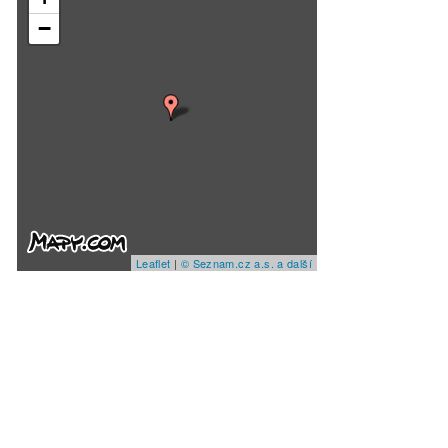
−
Leaflet
|
© Seznam.cz a.s. a další