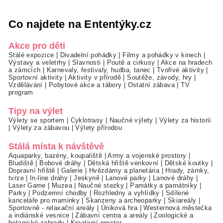
Co najdete na Ententýky.cz
Akce pro děti
Stálé expozice
|
Divadelní pohádky
|
Filmy a pohádky v kinech
|
Výstavy a veletrhy
|
Slavnosti
|
Poutě a cirkusy
|
Akce na hradech
a zámcích
|
Karnevaly, festivaly, hudba, tanec
|
Tvořivé aktivity
|
Sportovní aktivity
|
Aktivity v přírodě
|
Soutěže, závody, hry
|
Vzdělávání
|
Pobytové akce a tábory
|
Ostatní zábava
|
TV
program
Tipy na výlet
Výlety se sportem
|
Cyklotrasy
|
Naučné výlety
|
Výlety za historií
|
Výlety za zábavou
|
Výlety přírodou
Stálá místa k návštěvě
Aquaparky, bazény, koupaliště
|
Army a vojenské prostory
|
Bludiště
|
Bobové dráhy
|
Dětská hřiště venkovní
|
Dětské koutky
|
Dopravní hřiště
|
Galerie
|
Hvězdárny a planetária
|
Hrady, zámky,
tvrze
|
In-line dráhy
|
Jeskyně
|
Lanové parky
|
Lanové dráhy
|
Laser Game
|
Muzea
|
Naučné stezky
|
Památky a památníky
|
Parky
|
Podzemní chodby
|
Rozhledny a vyhlídky
|
Sdílené
kanceláře pro maminky
|
Skanzeny a archeoparky
|
Skiareály
|
Sportovně - relaxační areály
|
Úniková hra
|
Westernová městečka
a indiánské vesnice
|
Zábavní centra a areály
|
Zoologické a
botanické zahrady
|
Kreativní prostor