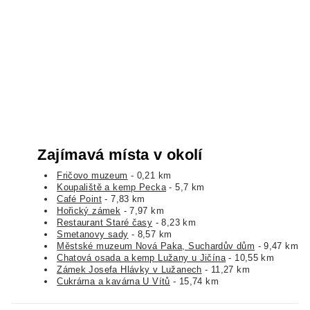
Zajímavá místa v okolí
Fričovo muzeum
- 0,21 km
Koupaliště a kemp Pecka
- 5,7 km
Café Point
- 7,83 km
Hořický zámek
- 7,97 km
Restaurant Staré časy
- 8,23 km
Smetanovy sady
- 8,57 km
Městské muzeum Nová Paka, Suchardův dům
- 9,47 km
Chatová osada a kemp Lužany u Jičína
- 10,55 km
Zámek Josefa Hlávky v Lužanech
- 11,27 km
Cukrárna a kavárna U Vítů
- 15,74 km