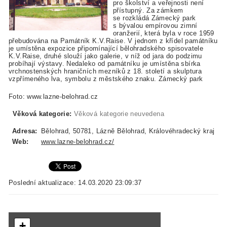
pro školství a veřejnosti není
přístupný. Za zámkem
se rozkládá Zámecký park
s bývalou empírovou zimní
oranžerií, která byla v roce 1959
přebudována na Památník K.V.Raise. V jednom z křídel památníku
je umístěna expozice připomínající bělohradského spisovatele
K.V.Raise, druhé slouží jako galerie, v níž od jara do podzimu
probíhají výstavy. Nedaleko od památníku je umístěna sbírka
vrchnostenských hraničních mezníků z 18. století a skulptura
vzpřímeného lva, symbolu z městského znaku. Zámecký park
Foto: www.lazne-belohrad.cz
Věková kategorie:
Věková kategorie neuvedena
Adresa:
Bělohrad, 50781, Lázně Bělohrad, Královéhradecký kraj
Web:
www.lazne-belohrad.cz/
Poslední aktualizace: 14.03.2020 23:09:37
+