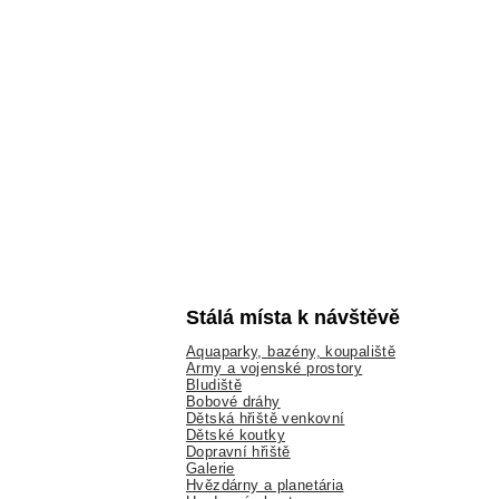
Stálá místa k návštěvě
Aquaparky, bazény, koupaliště
Army a vojenské prostory
Bludiště
Bobové dráhy
Dětská hřiště venkovní
Dětské koutky
Dopravní hřiště
Galerie
Hvězdárny a planetária