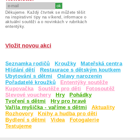
Děkujeme. Každý čtvrtek se můžete těšit
na inspirativní tipy na víkend, informace o
aktuální soutěži a o novinkách v rubrikách
ententýky.
Vložit novou akci
Seznamka rodičů
Kroužky
Mateřská centra
Hlídání dětí
Restaurace s dětským koutkem
Ubytování s dětmi
Oslavy narozenin
Pořadatelé kroužků
Ententýky soutěže
Kupovačka
Soutěže pro děti
Fotosoutěž
Slevové vouchery
Hry
Pohádky
Tvoření s dětmi
Hry pro hravé
Vařila myšička - vaříme s dětmi
Aktuality
Rozhovory
Knihy a hudba pro děti
Bydlení s dětmi
Videa
Fotogalerie
Testujeme