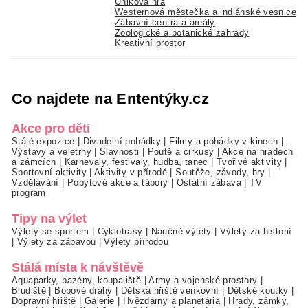
Úniková hra
Westernová městečka a indiánské vesnice
Zábavní centra a areály
Zoologické a botanické zahrady
Kreativní prostor
Co najdete na Ententýky.cz
Akce pro děti
Stálé expozice
|
Divadelní pohádky
|
Filmy a pohádky v kinech
|
Výstavy a veletrhy
|
Slavnosti
|
Poutě a cirkusy
|
Akce na hradech
a zámcích
|
Karnevaly, festivaly, hudba, tanec
|
Tvořivé aktivity
|
Sportovní aktivity
|
Aktivity v přírodě
|
Soutěže, závody, hry
|
Vzdělávání
|
Pobytové akce a tábory
|
Ostatní zábava
|
TV
program
Tipy na výlet
Výlety se sportem
|
Cyklotrasy
|
Naučné výlety
|
Výlety za historií
|
Výlety za zábavou
|
Výlety přírodou
Stálá místa k návštěvě
Aquaparky, bazény, koupaliště
|
Army a vojenské prostory
|
Bludiště
|
Bobové dráhy
|
Dětská hřiště venkovní
|
Dětské koutky
|
Dopravní hřiště
|
Galerie
|
Hvězdárny a planetária
|
Hrady, zámky,