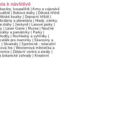
sta k návštěvě
bazény, koupaliště
|
Army a vojenské
ludiště
|
Bobové dráhy
|
Dětská hřiště
Dětské koutky
|
Dopravní hřiště
|
ězdárny a planetária
|
Hrady, zámky,
ne dráhy
|
Jeskyně
|
Lanové parky
|
hy
|
Laser Game
|
Muzea
|
Naučné
mátky a památníky
|
Parky
|
hodby
|
Rozhledny a vyhlídky
|
celáře pro maminky
|
Skanzeny a
y
|
Skiareály
|
Sportovně - relaxační
ková hra
|
Westernová městečka a
esnice
|
Zábavní centra a areály
|
a botanické zahrady
|
Kreativní