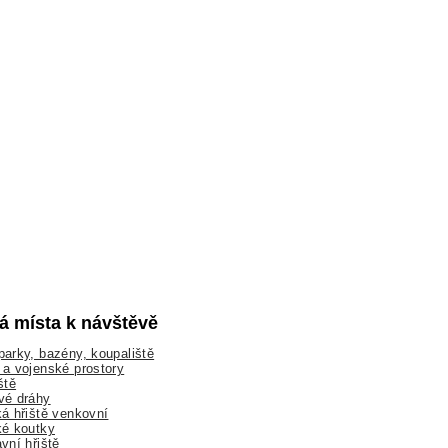
lá místa k návštěvě
arky, bazény, koupaliště
a vojenské prostory
ště
vé dráhy
á hřiště venkovní
ké koutky
vní hřiště