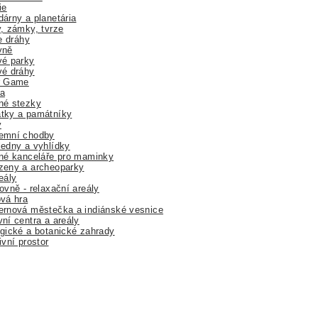
ie
árny a planetária
, zámky, tvrze
ne dráhy
yně
vé parky
vé dráhy
r Game
a
né stezky
tky a památníky
y
emní chodby
edny a vyhlídky
né kanceláře pro maminky
zeny a archeoparky
eály
ovně - relaxační areály
vá hra
rnová městečka a indiánské vesnice
ní centra a areály
gické a botanické zahrady
ivní prostor