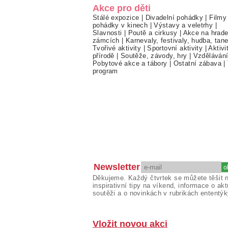
Akce pro děti
Stálé expozice
|
Divadelní pohádky
|
Filmy
pohádky v kinech
|
Výstavy a veletrhy
|
Slavnosti
|
Poutě a cirkusy
|
Akce na hrade
zámcích
|
Karnevaly, festivaly, hudba, tan
Tvořivé aktivity
|
Sportovní aktivity
|
Aktivi
přírodě
|
Soutěže, závody, hry
|
Vzděláván
Pobytové akce a tábory
|
Ostatní zábava
|
program
Newsletter
Děkujeme. Každý čtvrtek se můžete těšit 
inspirativní tipy na víkend, informace o akt
soutěži a o novinkách v rubrikách ententýk
Vložit novou akci