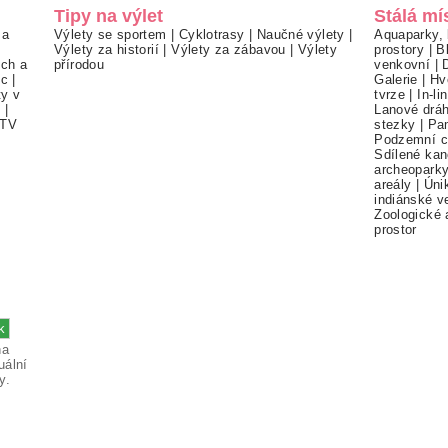
Tipy na výlet
Stálá mí
 a
Výlety se sportem
|
Cyklotrasy
|
Naučné výlety
|
Aquaparky, 
Výlety za historií
|
Výlety za zábavou
|
Výlety
prostory
|
B
ch a
přírodou
venkovní
|
ec
|
Galerie
|
Hv
ty v
tvrze
|
In-li
í
|
Lanové drá
TV
stezky
|
Pa
Podzemní c
Sdílené kan
archeopark
areály
|
Úni
indiánské v
Zoologické 
prostor
na
uální
y.