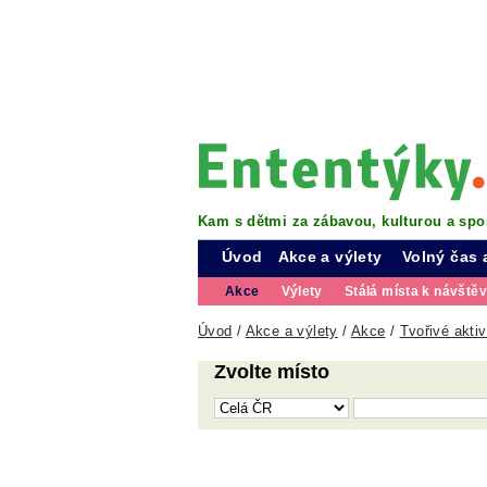
Kam s dětmi za zábavou, kulturou a spo
Úvod
Akce a výlety
Volný čas 
Akce
Výlety
Stálá místa k návště
Úvod
/
Akce a výlety
/
Akce
/
Tvořivé aktiv
Zvolte místo