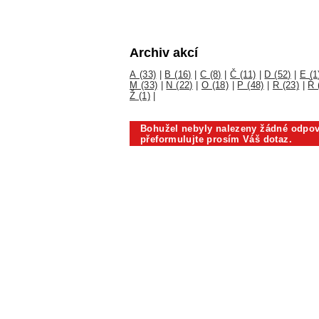
Archiv akcí
A (33)
|
B (16)
|
C (8)
|
Č (11)
|
D (52)
|
E (1
M (33)
|
N (22)
|
O (18)
|
P (48)
|
R (23)
|
Ř 
Ž (1)
|
Bohužel nebyly nalezeny žádné odpov
přeformulujte prosím Váš dotaz.