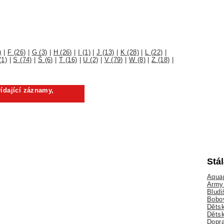
)
|
F (26)
|
G (3)
|
H (26)
|
I (1)
|
J (13)
|
K (28)
|
L (22)
|
(1)
|
S (74)
|
Š (6)
|
T (16)
|
U (2)
|
V (79)
|
W (8)
|
Z (18)
|
ídající záznamy,
Stá
Aquap
Army 
Bludi
Bobo
Dětsk
Děts
Dopra