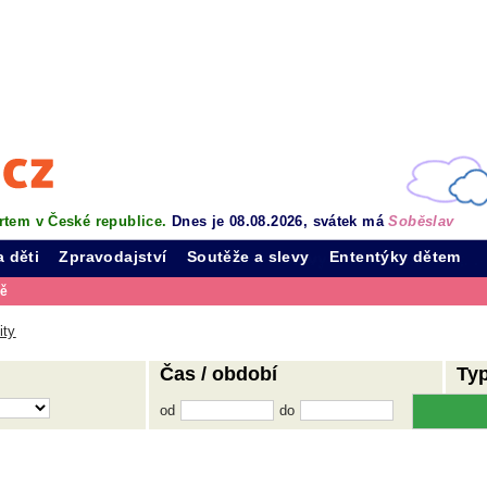
rtem v České republice.
Dnes je 08.08.2026, svátek má
Soběslav
a děti
Zpravodajství
Soutěže a slevy
Ententýky dětem
vě
ity
Čas / období
Ty
od
do