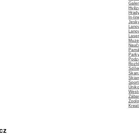
Galer
Hvězd
Hrady
In-li
Jesk
Lano
Lano
Lase
Muze
Nauč
Pamá
Park
Podz
Rozhl
Sdíle
Skan
Skiar
Sport
Úniko
Weste
Zábav
Zoolo
Kreat
cz