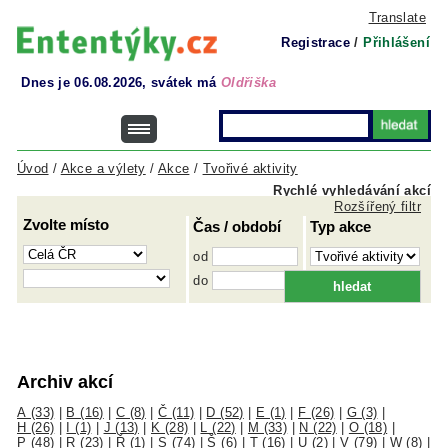
Translate
Registrace
/
Přihlášení
Dnes je 06.08.2026, svátek má
Oldřiška
Úvod
/
Akce a výlety
/
Akce
/
Tvořivé aktivity
Rychlé vyhledávání akcí
Rozšířený filtr
Zvolte místo
Čas / období
Typ akce
od
do
Archiv akcí
A (33)
|
B (16)
|
C (8)
|
Č (11)
|
D (52)
|
E (1)
|
F (26)
|
G (3)
|
H (26)
|
I (1)
|
J (13)
|
K (28)
|
L (22)
|
M (33)
|
N (22)
|
O (18)
|
P (48)
|
R (23)
|
Ř (1)
|
S (74)
|
Š (6)
|
T (16)
|
U (2)
|
V (79)
|
W (8)
|