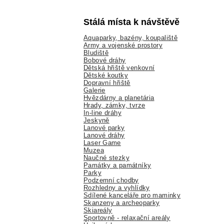
Stálá místa k návštěvě
Aquaparky, bazény, koupaliště
Army a vojenské prostory
Bludiště
Bobové dráhy
Dětská hřiště venkovní
Dětské koutky
Dopravní hřiště
Galerie
Hvězdárny a planetária
Hrady, zámky, tvrze
In-line dráhy
Jeskyně
Lanové parky
Lanové dráhy
Laser Game
Muzea
Naučné stezky
Památky a památníky
Parky
Podzemní chodby
Rozhledny a vyhlídky
Sdílené kanceláře pro maminky
Skanzeny a archeoparky
Skiareály
Sportovně - relaxační areály