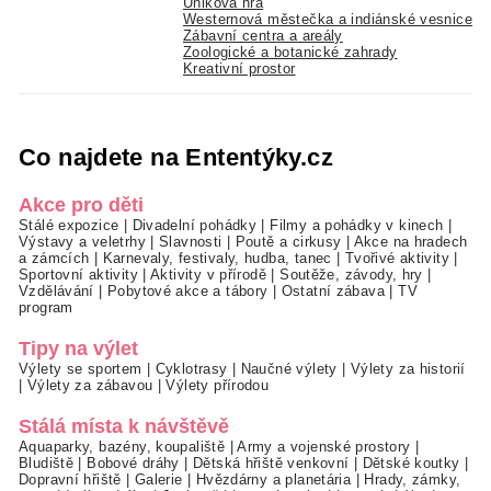
Úniková hra
Westernová městečka a indiánské vesnice
Zábavní centra a areály
Zoologické a botanické zahrady
Kreativní prostor
Co najdete na Ententýky.cz
Akce pro děti
Stálé expozice
|
Divadelní pohádky
|
Filmy a pohádky v kinech
|
Výstavy a veletrhy
|
Slavnosti
|
Poutě a cirkusy
|
Akce na hradech
a zámcích
|
Karnevaly, festivaly, hudba, tanec
|
Tvořivé aktivity
|
Sportovní aktivity
|
Aktivity v přírodě
|
Soutěže, závody, hry
|
Vzdělávání
|
Pobytové akce a tábory
|
Ostatní zábava
|
TV
program
Tipy na výlet
Výlety se sportem
|
Cyklotrasy
|
Naučné výlety
|
Výlety za historií
|
Výlety za zábavou
|
Výlety přírodou
Stálá místa k návštěvě
Aquaparky, bazény, koupaliště
|
Army a vojenské prostory
|
Bludiště
|
Bobové dráhy
|
Dětská hřiště venkovní
|
Dětské koutky
|
Dopravní hřiště
|
Galerie
|
Hvězdárny a planetária
|
Hrady, zámky,