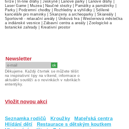
tvrze
|
In-line dráhy
|
Jeskyně
|
Lanové parky
|
Lanové dráhy
|
Laser Game
|
Muzea
|
Naučné stezky
|
Památky a památníky
|
Parky
|
Podzemní chodby
|
Rozhledny a vyhlídky
|
Sdílené
kanceláře pro maminky
|
Skanzeny a archeoparky
|
Skiareály
|
Sportovně - relaxační areály
|
Úniková hra
|
Westernová městečka
a indiánské vesnice
|
Zábavní centra a areály
|
Zoologické a
botanické zahrady
|
Kreativní prostor
Newsletter
Děkujeme. Každý čtvrtek se můžete těšit
na inspirativní tipy na víkend, informace o
aktuální soutěži a o novinkách v rubrikách
ententýky.
Vložit novou akci
Seznamka rodičů
Kroužky
Mateřská centra
Hlídání dětí
Restaurace s dětským koutkem