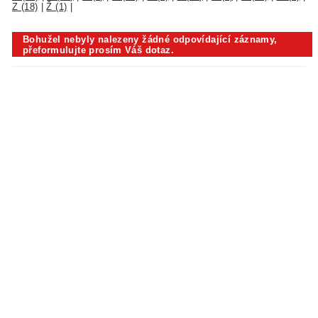
Z (18)
|
Ž (1)
|
Bohužel nebyly nalezeny žádné odpovídající záznamy,
přeformulujte prosím Váš dotaz.