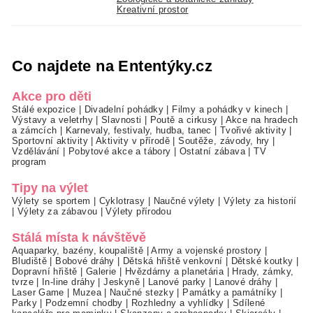
Kreativní prostor
Co najdete na Ententýky.cz
Akce pro děti
Stálé expozice
|
Divadelní pohádky
|
Filmy a pohádky v kinech
|
Výstavy a veletrhy
|
Slavnosti
|
Poutě a cirkusy
|
Akce na hradech
a zámcích
|
Karnevaly, festivaly, hudba, tanec
|
Tvořivé aktivity
|
Sportovní aktivity
|
Aktivity v přírodě
|
Soutěže, závody, hry
|
Vzdělávání
|
Pobytové akce a tábory
|
Ostatní zábava
|
TV
program
Tipy na výlet
Výlety se sportem
|
Cyklotrasy
|
Naučné výlety
|
Výlety za historií
|
Výlety za zábavou
|
Výlety přírodou
Stálá místa k návštěvě
Aquaparky, bazény, koupaliště
|
Army a vojenské prostory
|
Bludiště
|
Bobové dráhy
|
Dětská hřiště venkovní
|
Dětské koutky
|
Dopravní hřiště
|
Galerie
|
Hvězdárny a planetária
|
Hrady, zámky,
tvrze
|
In-line dráhy
|
Jeskyně
|
Lanové parky
|
Lanové dráhy
|
Laser Game
|
Muzea
|
Naučné stezky
|
Památky a památníky
|
Parky
|
Podzemní chodby
|
Rozhledny a vyhlídky
|
Sdílené