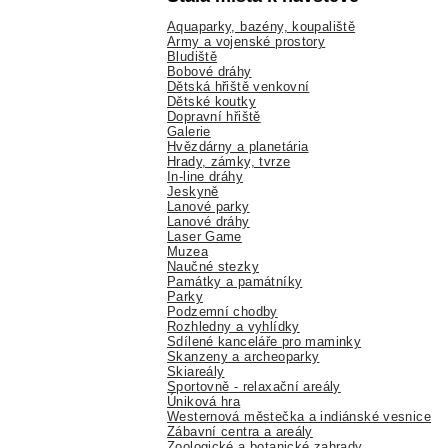
Aquaparky, bazény, koupaliště
Army a vojenské prostory
Bludiště
Bobové dráhy
Dětská hřiště venkovní
Dětské koutky
Dopravní hřiště
Galerie
Hvězdárny a planetária
Hrady, zámky, tvrze
In-line dráhy
Jeskyně
Lanové parky
Lanové dráhy
Laser Game
Muzea
Naučné stezky
Památky a památníky
Parky
Podzemní chodby
Rozhledny a vyhlídky
Sdílené kanceláře pro maminky
Skanzeny a archeoparky
Skiareály
Sportovně - relaxační areály
Úniková hra
Westernová městečka a indiánské vesnice
Zábavní centra a areály
Zoologické a botanické zahrady