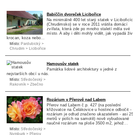
Babiččin dvoreček Licibořice
Na minimálně 400 let starý statek v Licibořicíc
(Chrudimsko) se v roce 2011 vrátila domácí
zvířata, která zde po mnoho staletí měla své
místo. A aby i děti mohly vidět, jak vypadá živ
krocan, koza nebo...
Místo:
Pardubický >
Chrudim > Licibořice
Hamousův statek
Památka lidové architektury v jedné z
nejstarších obcí u nás.
Místo:
Středočeský >
Rakovník > Zbečno
Rozárium v Přerově nad Labem
Přerov nad Labem č.p. 427 (na poslední
křižovatce na Čelákovice u hostince odbočit -
rozárium je odtud značeno ukazatelem - asi 25
metrů v polích na samotě) nově vybudované
naučné rozárium na ploše 3500 m2, jehož...
Místo:
Středočeský >
Nymburk > Přerov