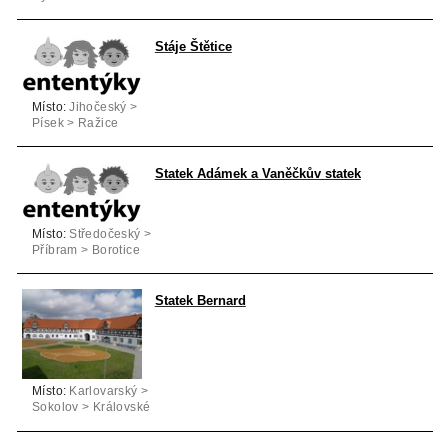
nad Labem
Stáje Štětice
Místo:
Jihočeský >
Písek > Ražice
Statek Adámek a Vaněčkův statek
Místo:
Středočeský >
Příbram > Borotice
Statek Bernard
Místo:
Karlovarský >
Sokolov > Královské
Poříčí