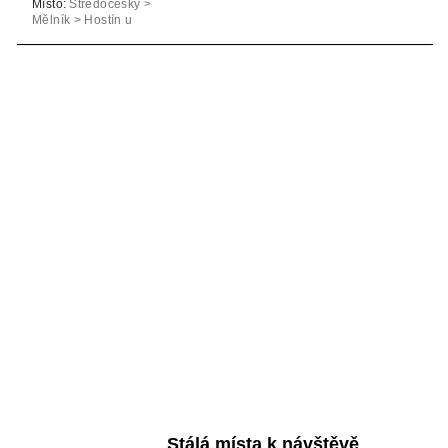
Místo:
Středočeský >
Mělník > Hostín u
Vojkovic
Stálá místa k návštěvě