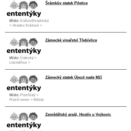
Šrámkův statek Piletice
Místo:
Královéhradecký
> Hradec Králové >
Hradec Králové
Zámecké vinařství Třebívlice
Místo:
Ústecký >
Litoměřice >
Třebívlice
Zámecký statek Újezd nade Mží
Místo:
Plzeňský >
Plzeň-sever > Město
Touškov
Zemědělský areál, Hostín u Vojkovic