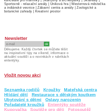
kanceláře pro maminky
|
Skanzeny a archeoparky
|
Skiareály
|
Sportovně - relaxační areály
|
Úniková hra
|
Westernová městečka
a indiánské vesnice
|
Zábavní centra a areály
|
Zoologické a
botanické zahrady
|
Kreativní prostor
Newsletter
Děkujeme. Každý čtvrtek se můžete těšit
na inspirativní tipy na víkend, informace o
aktuální soutěži a o novinkách v rubrikách
ententýky.
Vložit novou akci
Seznamka rodičů
Kroužky
Mateřská centra
Hlídání dětí
Restaurace s dětským koutkem
Ubytování s dětmi
Oslavy narozenin
Pořadatelé kroužků
Ententýky soutěže
Kupovačka
Soutěže pro děti
Fotosoutěž