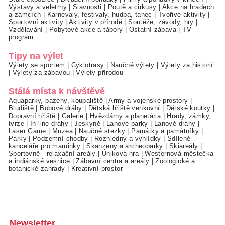
Výstavy a veletrhy
|
Slavnosti
|
Poutě a cirkusy
|
Akce na hradech
a zámcích
|
Karnevaly, festivaly, hudba, tanec
|
Tvořivé aktivity
|
Sportovní aktivity
|
Aktivity v přírodě
|
Soutěže, závody, hry
|
Vzdělávání
|
Pobytové akce a tábory
|
Ostatní zábava
|
TV
program
Tipy na výlet
Výlety se sportem
|
Cyklotrasy
|
Naučné výlety
|
Výlety za historií
|
Výlety za zábavou
|
Výlety přírodou
Stálá místa k návštěvě
Aquaparky, bazény, koupaliště
|
Army a vojenské prostory
|
Bludiště
|
Bobové dráhy
|
Dětská hřiště venkovní
|
Dětské koutky
|
Dopravní hřiště
|
Galerie
|
Hvězdárny a planetária
|
Hrady, zámky,
tvrze
|
In-line dráhy
|
Jeskyně
|
Lanové parky
|
Lanové dráhy
|
Laser Game
|
Muzea
|
Naučné stezky
|
Památky a památníky
|
Parky
|
Podzemní chodby
|
Rozhledny a vyhlídky
|
Sdílené
kanceláře pro maminky
|
Skanzeny a archeoparky
|
Skiareály
|
Sportovně - relaxační areály
|
Úniková hra
|
Westernová městečka
a indiánské vesnice
|
Zábavní centra a areály
|
Zoologické a
botanické zahrady
|
Kreativní prostor
Newsletter