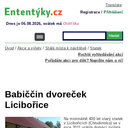
Translate
Registrace
/
Přihlášení
Dnes je 06.08.2026, svátek má
Oldřiška
Úvod
/
Akce a výlety
/
Stálá místa k návštěvě
/
Statek
Rychlé vyhledávání akcí
Pořádáte akci pro děti? Napište nám o ní!
Babiččin dvoreček
Licibořice
Na minimálně 400 let starý statek
v Licibořicích (Chrudimsko) se v
roce 2011 vrátila domácí zvířata,