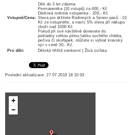
Děti do 3 let zdarma
Permanentka (10 vstupů) za 400,- Kč
Dárková rodinná vstupenka - 200,- Kč
Vstupné/Cena:
Sleva pro držitele Rodinných a Senior pasů - 10
Kč ze vstupného, a navíc 5% sleva při nákupu
zboží nad 1000 Kč.
Pokud při své návštěvě donesete do
pokladny velkou plnou tašku suchého chleba,
pečiva či skořápek, můžete si vybrat kravský
sýr v ceně 30,- Kč.
Pro děti:
Dětské hřiště venkovní | Živá zvířata
Poslední aktualizace: 27.07.2018 18:10:03
+
−