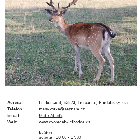
Adresa:
Licibořice 8, 53823, Licibořice, Pardubický kraj
Telefon:
masykorka@seznam.cz
Email:
608 728 699
Web:
www.dvorecek-liciborice.cz
květen:
sobota 10:00 - 17:00