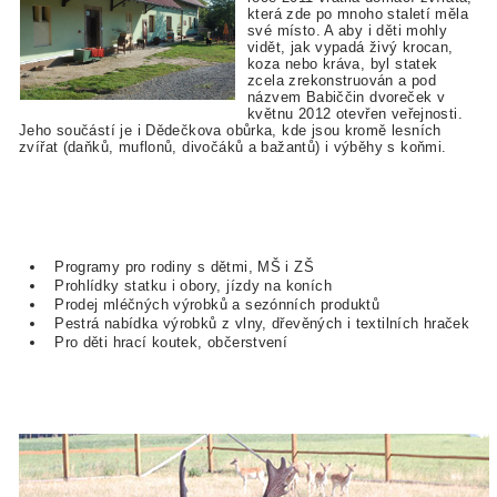
která zde po mnoho staletí měla
své místo. A aby i děti mohly
vidět, jak vypadá živý krocan,
koza nebo kráva, byl statek
zcela zrekonstruován a pod
názvem Babiččin dvoreček v
květnu 2012 otevřen veřejnosti.
Jeho součástí je i Dědečkova obůrka, kde jsou kromě lesních
zvířat (daňků, muflonů, divočáků a bažantů) i výběhy s koňmi.
Programy pro rodiny s dětmi, MŠ i ZŠ
Prohlídky statku i obory, jízdy na koních
Prodej mléčných výrobků a sezónních produktů
Pestrá nabídka výrobků z vlny, dřevěných i textilních hraček
Pro děti hrací koutek, občerstvení