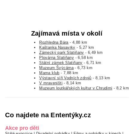
Zajímavá místa v okolí
Rozhledna Bára
- 4,88 km
Kaštanka Nasavrky
- 5,27 km
Zámecký park Slatiňany
- 6,49 km
Plovárna Slatiňany
- 6,58 km
Státní zámek Slatiňany
- 6,71 km
Muzeum Švýcárna
- 6,73 km
Mama klub
- 7,88 km
Výstavní síň Vodních zdrojů
- 8,13 km
V mraveništi
- 8,14 km
Muzeum loutkářských kultur v Chrudimi
- 8,2 km
Co najdete na Ententýky.cz
Akce pro děti
Stálé expozice
|
Divadelní pohádky
|
Filmy a pohádky v kinech
|