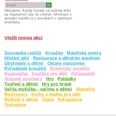
Děkujeme. Každý čtvrtek se můžete těšit
na inspirativní tipy na víkend, informace o
aktuální soutěži a o novinkách v rubrikách
ententýky.
Vložit novou akci
Seznamka rodičů
Kroužky
Mateřská centra
Hlídání dětí
Restaurace s dětským koutkem
Ubytování s dětmi
Oslavy narozenin
Pořadatelé kroužků
Ententýky soutěže
Kupovačka
Soutěže pro děti
Fotosoutěž
Slevové vouchery
Hry
Pohádky
Tvoření s dětmi
Hry pro hravé
Vařila myšička - vaříme s dětmi
Aktuality
Rozhovory
Knihy a hudba pro děti
Bydlení s dětmi
Videa
Fotogalerie
Testujeme