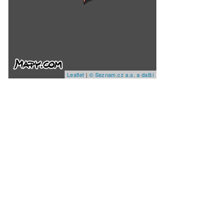
Leaflet
|
© Seznam.cz a.s. a další