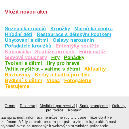
Vložit novou akci
Seznamka rodičů
Kroužky
Mateřská centra
Hlídání dětí
Restaurace s dětským koutkem
Ubytování s dětmi
Oslavy narozenin
Pořadatelé kroužků
Ententýky soutěže
Kupovačka
Soutěže pro děti
Fotosoutěž
Slevové vouchery
Hry
Pohádky
Tvoření s dětmi
Hry pro hravé
Vařila myšička - vaříme s dětmi
Aktuality
Rozhovory
Knihy a hudba pro děti
Bydlení s dětmi
Videa
Fotogalerie
Testujeme
O nás
Reklama
Mediální partnerství
Spolupracujeme
Odkazy
pro rodiče
Kontakt
Za správnost informací nemůžeme ručit, v čase může dojít ke
změnám. Vždy si proto prosím pro jistotu zkontrolujte aktuálnost
vybrané akce na uvedených webových stránkách pořadatele.