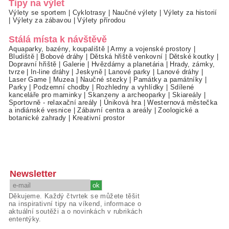
Tipy na výlet
Výlety se sportem
|
Cyklotrasy
|
Naučné výlety
|
Výlety za historií
|
Výlety za zábavou
|
Výlety přírodou
Stálá místa k návštěvě
Aquaparky, bazény, koupaliště
|
Army a vojenské prostory
|
Bludiště
|
Bobové dráhy
|
Dětská hřiště venkovní
|
Dětské koutky
|
Dopravní hřiště
|
Galerie
|
Hvězdárny a planetária
|
Hrady, zámky,
tvrze
|
In-line dráhy
|
Jeskyně
|
Lanové parky
|
Lanové dráhy
|
Laser Game
|
Muzea
|
Naučné stezky
|
Památky a památníky
|
Parky
|
Podzemní chodby
|
Rozhledny a vyhlídky
|
Sdílené
kanceláře pro maminky
|
Skanzeny a archeoparky
|
Skiareály
|
Sportovně - relaxační areály
|
Úniková hra
|
Westernová městečka
a indiánské vesnice
|
Zábavní centra a areály
|
Zoologické a
botanické zahrady
|
Kreativní prostor
Newsletter
Děkujeme. Každý čtvrtek se můžete těšit
na inspirativní tipy na víkend, informace o
aktuální soutěži a o novinkách v rubrikách
ententýky.