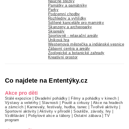
Naučné stezky
Památky a památníky
Parky
Podzemní chodby
Rozhledny a vyhlídky
Sdílené kanceláře pro maminky
Skanzeny a archeoparky
Skiareály
Sportovně - relaxační areály
Úniková hra
Westernová městečka a indiánské vesnice
Zábavní centra a areály
Zoologické a botanické zahrady
Kreativní prostor
Co najdete na Ententýky.cz
Akce pro děti
Stálé expozice
|
Divadelní pohádky
|
Filmy a pohádky v kinech
|
Výstavy a veletrhy
|
Slavnosti
|
Poutě a cirkusy
|
Akce na hradech
a zámcích
|
Karnevaly, festivaly, hudba, tanec
|
Tvořivé aktivity
|
Sportovní aktivity
|
Aktivity v přírodě
|
Soutěže, závody, hry
|
Vzdělávání
|
Pobytové akce a tábory
|
Ostatní zábava
|
TV
program