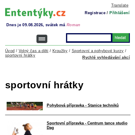
Translate
Registrace
/
Přihlášení
Dnes je 09.08.2026, svátek má
Roman
Úvod
/
Volný čas a děti
/
Kroužky
/
Sportovní a pohybové kurzy
/
sportovní hrátky
Rychlé vyhledávání akcí
sportovní hrátky
Pohybová přípravka - Stanice techniků
Sportovní přípravka - Centrum tance studio
Dag