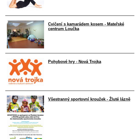
Cvičení s kamarádem kosem - Mateřské
centrum Loučka
Pohybové hry - Nová Trojka
Všestranný sportovní kroužek - Žluté lázně