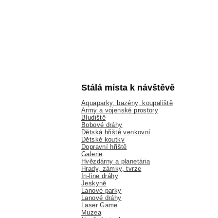
Stálá místa k návštěvě
Aquaparky, bazény, koupaliště
Army a vojenské prostory
Bludiště
Bobové dráhy
Dětská hřiště venkovní
Dětské koutky
Dopravní hřiště
Galerie
Hvězdárny a planetária
Hrady, zámky, tvrze
In-line dráhy
Jeskyně
Lanové parky
Lanové dráhy
Laser Game
Muzea