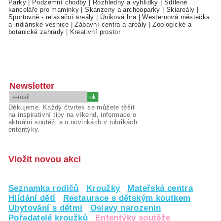
Parky
|
Podzemní chodby
|
Rozhledny a vyhlídky
|
Sdílené
kanceláře pro maminky
|
Skanzeny a archeoparky
|
Skiareály
|
Sportovně - relaxační areály
|
Úniková hra
|
Westernová městečka
a indiánské vesnice
|
Zábavní centra a areály
|
Zoologické a
botanické zahrady
|
Kreativní prostor
Newsletter
Děkujeme. Každý čtvrtek se můžete těšit
na inspirativní tipy na víkend, informace o
aktuální soutěži a o novinkách v rubrikách
ententýky.
Vložit novou akci
Seznamka rodičů
Kroužky
Mateřská centra
Hlídání dětí
Restaurace s dětským koutkem
Ubytování s dětmi
Oslavy narozenin
Pořadatelé kroužků
Ententýky soutěže