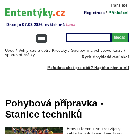
Translate
Registrace
/
Přihlášení
Dnes je 07.08.2026, svátek má
Lada
Úvod
/
Volný čas a děti
/
Kroužky
/
Sportovní a pohybové kurzy
/
sportovní hrátky
Rychlé vyhledávání akcí
Pořádáte akci pro děti? Napište nám o ní!
Pohybová přípravka -
Stanice techniků
Hravou formou jsou rozvíjeny
základní pohybové dovednosti