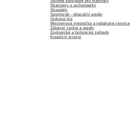
Sdílené kanceláře pro maminky
Skanzeny a archeoparky
Skiareály
Sportovně - relaxační areály
Úniková hra
Westernová městečka a indiánské vesnice
Zábavní centra a areály
Zoologické a botanické zahrady
Kreativní prostor