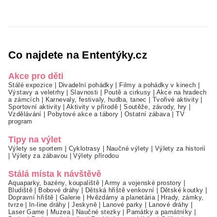
Co najdete na Ententýky.cz
Akce pro děti
Stálé expozice
|
Divadelní pohádky
|
Filmy a pohádky v kinech
|
Výstavy a veletrhy
|
Slavnosti
|
Poutě a cirkusy
|
Akce na hradech
a zámcích
|
Karnevaly, festivaly, hudba, tanec
|
Tvořivé aktivity
|
Sportovní aktivity
|
Aktivity v přírodě
|
Soutěže, závody, hry
|
Vzdělávání
|
Pobytové akce a tábory
|
Ostatní zábava
|
TV
program
Tipy na výlet
Výlety se sportem
|
Cyklotrasy
|
Naučné výlety
|
Výlety za historií
|
Výlety za zábavou
|
Výlety přírodou
Stálá místa k návštěvě
Aquaparky, bazény, koupaliště
|
Army a vojenské prostory
|
Bludiště
|
Bobové dráhy
|
Dětská hřiště venkovní
|
Dětské koutky
|
Dopravní hřiště
|
Galerie
|
Hvězdárny a planetária
|
Hrady, zámky,
tvrze
|
In-line dráhy
|
Jeskyně
|
Lanové parky
|
Lanové dráhy
|
Laser Game
|
Muzea
|
Naučné stezky
|
Památky a památníky
|