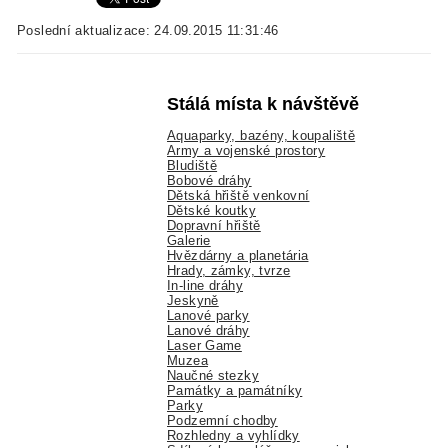
Poslední aktualizace: 24.09.2015 11:31:46
Stálá místa k návštěvě
Aquaparky, bazény, koupaliště
Army a vojenské prostory
Bludiště
Bobové dráhy
Dětská hřiště venkovní
Dětské koutky
Dopravní hřiště
Galerie
Hvězdárny a planetária
Hrady, zámky, tvrze
In-line dráhy
Jeskyně
Lanové parky
Lanové dráhy
Laser Game
Muzea
Naučné stezky
Památky a památníky
Parky
Podzemní chodby
Rozhledny a vyhlídky