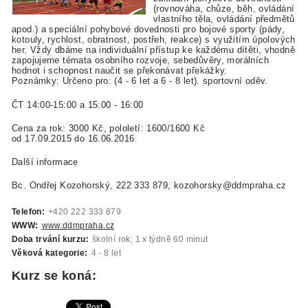
(rovnováha, chůze, běh, ovládání
vlastního těla, ovládání předmětů
apod.) a speciální pohybové dovednosti pro bojové sporty (pády,
kotouly, rychlost, obratnost, postřeh, reakce) s využitím úpolových
her. Vždy dbáme na individuální přístup ke každému dítěti, vhodně
zapojujeme témata osobního rozvoje, sebedůvěry, morálních
hodnot i schopnost naučit se překonávat překážky.
Poznámky: Určeno pro: (4 - 6 let a 6 - 8 let). sportovní oděv.
ČT 14:00-15:00 a 15:00 - 16:00
Cena za rok: 3000 Kč, pololetí: 1600/1600 Kč
od 17.09.2015 do 16.06.2016
Další informace
Bc. Ondřej Kozohorský, 222 333 879, kozohorsky@ddmpraha.cz
Telefon:
+420 222 333 879
WWW:
www.ddmpraha.cz
Doba trvání kurzu:
školní rok; 1 x týdně 60 minut
Věková kategorie:
4 - 8 let
Kurz se koná: