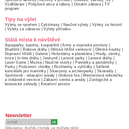
Vzdělávání
|
Pobytové akce a tábory
|
Ostatní zábava
|
TV
program
Tipy na výlet
Výlety se sportem
|
Cyklotrasy
|
Naučné výlety
|
Výlety za historií
|
Výlety za zábavou
|
Výlety přírodou
Stálá místa k návštěvě
Aquaparky, bazény, koupaliště
|
Army a vojenské prostory
|
Bludiště
|
Bobové dráhy
|
Dětská hřiště venkovní
|
Dětské koutky
|
Dopravní hřiště
|
Galerie
|
Hvězdárny a planetária
|
Hrady, zámky,
tvrze
|
In-line dráhy
|
Jeskyně
|
Lanové parky
|
Lanové dráhy
|
Laser Game
|
Muzea
|
Naučné stezky
|
Památky a památníky
|
Parky
|
Podzemní chodby
|
Rozhledny a vyhlídky
|
Sdílené
kanceláře pro maminky
|
Skanzeny a archeoparky
|
Skiareály
|
Sportovně - relaxační areály
|
Úniková hra
|
Westernová městečka
a indiánské vesnice
|
Zábavní centra a areály
|
Zoologické a
botanické zahrady
|
Kreativní prostor
Newsletter
Děkujeme. Každý čtvrtek se můžete těšit