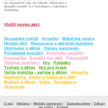
na inspirativní tipy na víkend, informace o
aktuální soutěži a o novinkách v rubrikách
ententýky.
Vložit novou akci
Seznamka rodičů
Kroužky
Mateřská centra
Hlídání dětí
Restaurace s dětským koutkem
Ubytování s dětmi
Oslavy narozenin
Pořadatelé kroužků
Ententýky soutěže
Kupovačka
Soutěže pro děti
Fotosoutěž
Slevové vouchery
Hry
Pohádky
Tvoření s dětmi
Hry pro hravé
Vařila myšička - vaříme s dětmi
Aktuality
Rozhovory
Knihy a hudba pro děti
Bydlení s dětmi
Videa
Fotogalerie
Testujeme
O nás
Reklama
Mediální partnerství
Spolupracujeme
Odkazy
pro rodiče
Kontakt