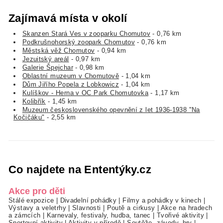
Zajímavá místa v okolí
Skanzen Stará Ves v zooparku Chomutov
- 0,76 km
Podkrušnohorský zoopark Chomutov
- 0,76 km
Městská věž Chomutov
- 0,94 km
Jezuitský areál
- 0,97 km
Galerie Špejchar
- 0,98 km
Oblastní muzeum v Chomutově
- 1,04 km
Dům Jiřího Popela z Lobkowicz
- 1,04 km
Kulíškov - Herna v OC Park Chomutovka
- 1,17 km
Kolibřík
- 1,45 km
Muzeum československého opevnění z let 1936-1938 "Na
Kočičáku"
- 2,55 km
Co najdete na Ententýky.cz
Akce pro děti
Stálé expozice
|
Divadelní pohádky
|
Filmy a pohádky v kinech
|
Výstavy a veletrhy
|
Slavnosti
|
Poutě a cirkusy
|
Akce na hradech
a zámcích
|
Karnevaly, festivaly, hudba, tanec
|
Tvořivé aktivity
|
Sportovní aktivity
|
Aktivity v přírodě
|
Soutěže, závody, hry
|