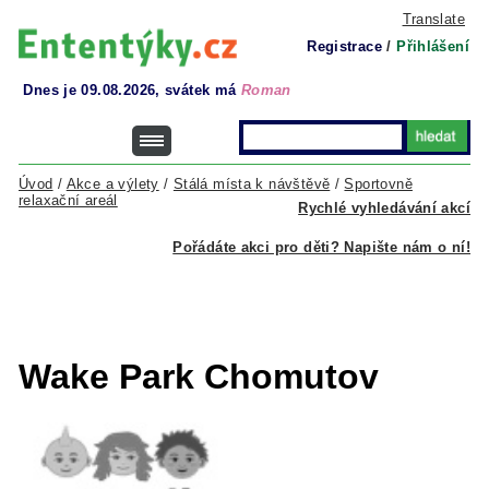
Translate
Registrace
/
Přihlášení
Dnes je 09.08.2026, svátek má
Roman
Úvod
/
Akce a výlety
/
Stálá místa k návštěvě
/
Sportovně
relaxační areál
Rychlé vyhledávání akcí
Pořádáte akci pro děti? Napište nám o ní!
Wake Park Chomutov