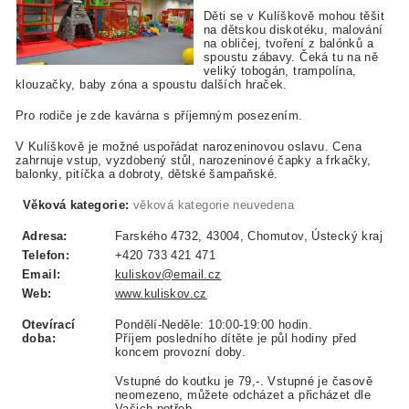
Děti se v Kulíškově mohou těšit
na dětskou diskotéku, malování
na obličej, tvoření z balónků a
spoustu zábavy.
Čeká tu na ně
veliký tobogán, trampolína,
klouzačky, baby zóna a spoustu dalších hraček.
Pro rodiče je zde kavárna s příjemným posezením.
V Kulíškově je možné uspořádat narozeninovou oslavu. Cena
zahrnuje vstup, vyzdobený stůl, narozeninové čapky a frkačky,
balonky, pitíčka a dobroty, dětské šampaňské.
Věková kategorie:
věková kategorie neuvedena
Adresa:
Farského 4732, 43004, Chomutov, Ústecký kraj
Telefon:
+420 733 421 471
Email:
kuliskov@email.cz
Web:
www.kuliskov.cz
Otevírací
Pondělí-Neděle: 10:00-19:00 hodin.
doba:
Příjem posledního dítěte je půl hodiny před
koncem provozní doby.
Vstupné do koutku je 79,-. Vstupné je časově
neomezeno, můžete odcházet a přicházet dle
Vašich potřeb.