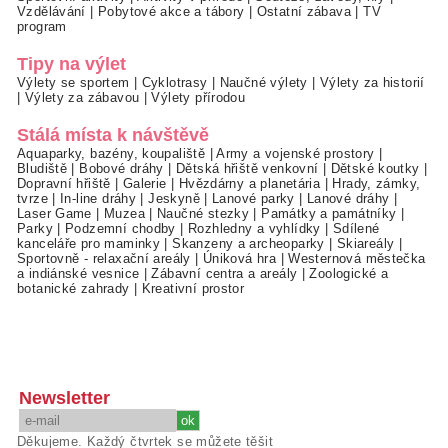
Vzdělávání
|
Pobytové akce a tábory
|
Ostatní zábava
|
TV
program
Tipy na výlet
Výlety se sportem
|
Cyklotrasy
|
Naučné výlety
|
Výlety za historií
|
Výlety za zábavou
|
Výlety přírodou
Stálá místa k návštěvě
Aquaparky, bazény, koupaliště
|
Army a vojenské prostory
|
Bludiště
|
Bobové dráhy
|
Dětská hřiště venkovní
|
Dětské koutky
|
Dopravní hřiště
|
Galerie
|
Hvězdárny a planetária
|
Hrady, zámky,
tvrze
|
In-line dráhy
|
Jeskyně
|
Lanové parky
|
Lanové dráhy
|
Laser Game
|
Muzea
|
Naučné stezky
|
Památky a památníky
|
Parky
|
Podzemní chodby
|
Rozhledny a vyhlídky
|
Sdílené
kanceláře pro maminky
|
Skanzeny a archeoparky
|
Skiareály
|
Sportovně - relaxační areály
|
Úniková hra
|
Westernová městečka
a indiánské vesnice
|
Zábavní centra a areály
|
Zoologické a
botanické zahrady
|
Kreativní prostor
Newsletter
Děkujeme. Každý čtvrtek se můžete těšit