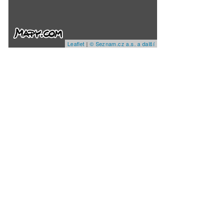
Leaflet
|
© Seznam.cz a.s. a další