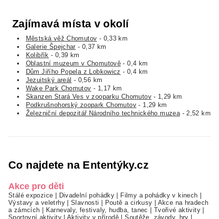
Zajímavá místa v okolí
Městská věž Chomutov
- 0,33 km
Galerie Špejchar
- 0,37 km
Kolibřík
- 0,39 km
Oblastní muzeum v Chomutově
- 0,4 km
Dům Jiřího Popela z Lobkowicz
- 0,4 km
Jezuitský areál
- 0,56 km
Wake Park Chomutov
- 1,17 km
Skanzen Stará Ves v zooparku Chomutov
- 1,29 km
Podkrušnohorský zoopark Chomutov
- 1,29 km
Železniční depozitář Národního technického muzea
- 2,52 km
Co najdete na Ententýky.cz
Akce pro děti
Stálé expozice
|
Divadelní pohádky
|
Filmy a pohádky v kinech
|
Výstavy a veletrhy
|
Slavnosti
|
Poutě a cirkusy
|
Akce na hradech
a zámcích
|
Karnevaly, festivaly, hudba, tanec
|
Tvořivé aktivity
|
Sportovní aktivity
|
Aktivity v přírodě
|
Soutěže, závody, hry
|