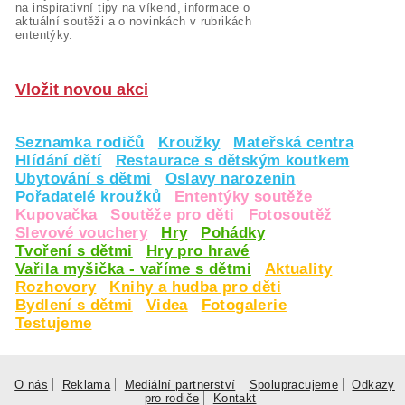
na inspirativní tipy na víkend, informace o
aktuální soutěži a o novinkách v rubrikách
ententýky.
Vložit novou akci
Seznamka rodičů
Kroužky
Mateřská centra
Hlídání dětí
Restaurace s dětským koutkem
Ubytování s dětmi
Oslavy narozenin
Pořadatelé kroužků
Ententýky soutěže
Kupovačka
Soutěže pro děti
Fotosoutěž
Slevové vouchery
Hry
Pohádky
Tvoření s dětmi
Hry pro hravé
Vařila myšička - vaříme s dětmi
Aktuality
Rozhovory
Knihy a hudba pro děti
Bydlení s dětmi
Videa
Fotogalerie
Testujeme
O nás
Reklama
Mediální partnerství
Spolupracujeme
Odkazy
pro rodiče
Kontakt