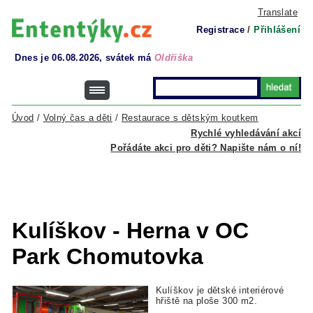
Translate
Registrace
/
Přihlášení
Dnes je 06.08.2026, svátek má
Oldřiška
Úvod
/
Volný čas a děti
/
Restaurace s dětským koutkem
Rychlé vyhledávání akcí
Pořádáte akci pro děti? Napište nám o ní!
Kulíškov - Herna v OC
Park Chomutovka
Kulíškov je dětské interiérové
hřiště na ploše 300 m2.