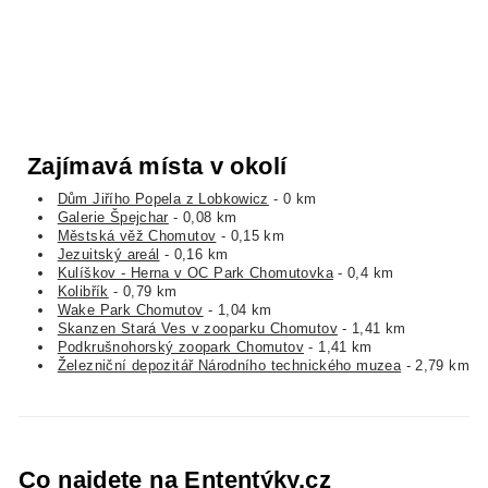
Zajímavá místa v okolí
Dům Jiřího Popela z Lobkowicz
- 0 km
Galerie Špejchar
- 0,08 km
Městská věž Chomutov
- 0,15 km
Jezuitský areál
- 0,16 km
Kulíškov - Herna v OC Park Chomutovka
- 0,4 km
Kolibřík
- 0,79 km
Wake Park Chomutov
- 1,04 km
Skanzen Stará Ves v zooparku Chomutov
- 1,41 km
Podkrušnohorský zoopark Chomutov
- 1,41 km
Železniční depozitář Národního technického muzea
- 2,79 km
Co najdete na Ententýky.cz