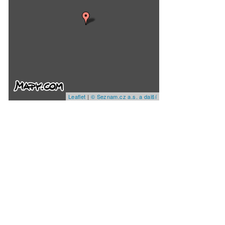
Leaflet
|
© Seznam.cz a.s. a další