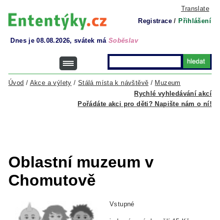
Translate
Registrace
/
Přihlášení
Dnes je 08.08.2026, svátek má
Soběslav
Úvod
/
Akce a výlety
/
Stálá místa k návštěvě
/
Muzeum
Rychlé vyhledávání akcí
Pořádáte akci pro děti? Napište nám o ní!
Oblastní muzeum v
Chomutově
Vstupné