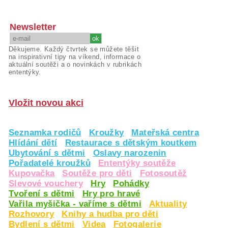
Newsletter
Děkujeme. Každý čtvrtek se můžete těšit
na inspirativní tipy na víkend, informace o
aktuální soutěži a o novinkách v rubrikách
ententýky.
Vložit novou akci
Seznamka rodičů
Kroužky
Mateřská centra
Hlídání dětí
Restaurace s dětským koutkem
Ubytování s dětmi
Oslavy narozenin
Pořadatelé kroužků
Ententýky soutěže
Kupovačka
Soutěže pro děti
Fotosoutěž
Slevové vouchery
Hry
Pohádky
Tvoření s dětmi
Hry pro hravé
Vařila myšička - vaříme s dětmi
Aktuality
Rozhovory
Knihy a hudba pro děti
Bydlení s dětmi
Videa
Fotogalerie