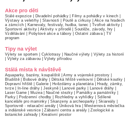
Akce pro děti
Stálé expozice
|
Divadelní pohádky
|
Filmy a pohádky v kinech
|
Výstavy a veletrhy
|
Slavnosti
|
Poutě a cirkusy
|
Akce na hradech
a zámcích
|
Karnevaly, festivaly, hudba, tanec
|
Tvořivé aktivity
|
Sportovní aktivity
|
Aktivity v přírodě
|
Soutěže, závody, hry
|
Vzdělávání
|
Pobytové akce a tábory
|
Ostatní zábava
|
TV
program
Tipy na výlet
Výlety se sportem
|
Cyklotrasy
|
Naučné výlety
|
Výlety za historií
|
Výlety za zábavou
|
Výlety přírodou
Stálá místa k návštěvě
Aquaparky, bazény, koupaliště
|
Army a vojenské prostory
|
Bludiště
|
Bobové dráhy
|
Dětská hřiště venkovní
|
Dětské koutky
|
Dopravní hřiště
|
Galerie
|
Hvězdárny a planetária
|
Hrady, zámky,
tvrze
|
In-line dráhy
|
Jeskyně
|
Lanové parky
|
Lanové dráhy
|
Laser Game
|
Muzea
|
Naučné stezky
|
Památky a památníky
|
Parky
|
Podzemní chodby
|
Rozhledny a vyhlídky
|
Sdílené
kanceláře pro maminky
|
Skanzeny a archeoparky
|
Skiareály
|
Sportovně - relaxační areály
|
Úniková hra
|
Westernová městečka
a indiánské vesnice
|
Zábavní centra a areály
|
Zoologické a
botanické zahrady
|
Kreativní prostor