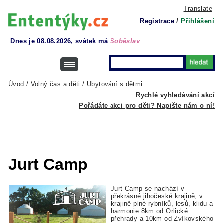
Translate
Registrace
/
Přihlášení
Dnes je 08.08.2026, svátek má
Soběslav
Úvod
/
Volný čas a děti
/
Ubytování s dětmi
Rychlé vyhledávání akcí
Pořádáte akci pro děti? Napište nám o ní!
Jurt Camp
Jurt Camp se nachází v
překrásné jihočeské krajině, v
krajině plné rybníků, lesů, klidu a
harmonie 8km od Orlické
přehrady a 10km od Zvíkovského