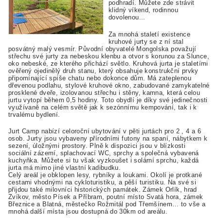
podhradí. Můžete zde strávit
klidný víkend, rodinnou
dovolenou...
Za mnohá staletí existence
kruhové jurty se z ní stal
posvátný malý vesmír. Původní obyvatelé Mongolska považují
střechu své jurty za nebeskou klenbu a otvor s korunou za Slunce,
oko nebeské, ze kterého přichází světlo. Kruhová jurta je staletími
ověřený ojedinělý druh stanu, který obsahuje konstrukční prvky
připomínající spíše chatu nebo dokonce dům. Má zateplenou
dřevenou podlahu, stylové kruhové okno, zabudované zamykatelné
prosklené dveře, izolovanou střechu i stěny, kamna, která celou
jurtu vytopí během 0,5 hodiny. Toto obydlí je díky své jedinečnosti
využívaně na celém světě jak k sezónnímu kempování, tak i k
trvalému bydlení.
Jurt Camp nabízí celoroční ubytování v pěti jurtách pro 2 , 4 a 6
osob. Jurty jsou vybaveny přírodními futony na spaní, nábytkem k
sezení, úložnými prostory. Plně k dispozici jsou v blízkosti
sociální zázemí, splachovací WC, sprchy a společná vybavená
kuchyňka. Můžete si tu však vyzkoušet i solární sprchu, každá
jurta má mimo jiné vlastní kadibudku.
Celý areál je obklopen lesy, rybníky a loukami. Okolí je protkané
cestami vhodnými na cykloturistiku, a pěší turistiku. Na své si
přijdou také milovníci historických památek. Zámek Orlík, hrad
Zvíkov, město Písek a Příbram, poutní místo Svatá hora, zámek
Březnice a Blatná, městečko Rožmitál pod Třemšínem… to vše a
mnohá další místa jsou dostupná do 30km od areálu.