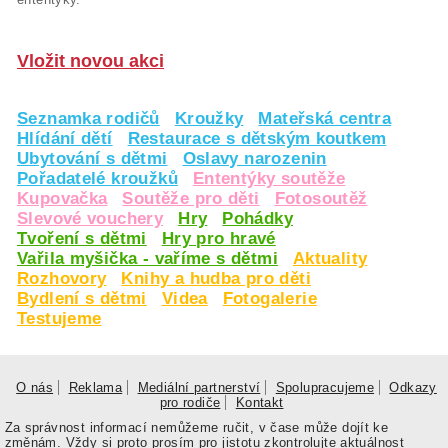
Vložit novou akci
Seznamka rodičů
Kroužky
Mateřská centra
Hlídání dětí
Restaurace s dětským koutkem
Ubytování s dětmi
Oslavy narozenin
Pořadatelé kroužků
Ententýky soutěže
Kupovačka
Soutěže pro děti
Fotosoutěž
Slevové vouchery
Hry
Pohádky
Tvoření s dětmi
Hry pro hravé
Vařila myšička - vaříme s dětmi
Aktuality
Rozhovory
Knihy a hudba pro děti
Bydlení s dětmi
Videa
Fotogalerie
Testujeme
O nás
Reklama
Mediální partnerství
Spolupracujeme
Odkazy
pro rodiče
Kontakt
Za správnost informací nemůžeme ručit, v čase může dojít ke
změnám. Vždy si proto prosím pro jistotu zkontrolujte aktuálnost