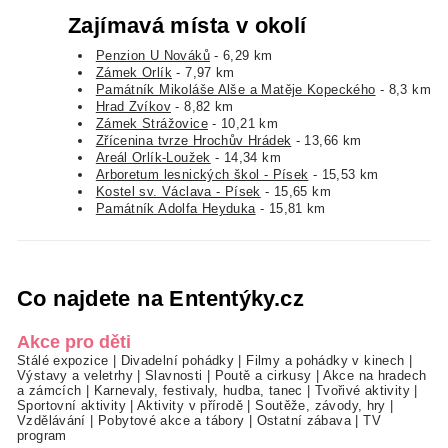
Zajímavá místa v okolí
Penzion U Nováků
- 6,29 km
Zámek Orlík
- 7,97 km
Památník Mikoláše Alše a Matěje Kopeckého
- 8,3 km
Hrad Zvíkov
- 8,82 km
Zámek Strážovice
- 10,21 km
Zřícenina tvrze Hrochův Hrádek
- 13,66 km
Areál Orlík-Loužek
- 14,34 km
Arboretum lesnických škol - Písek
- 15,53 km
Kostel sv. Václava - Písek
- 15,65 km
Památník Adolfa Heyduka
- 15,81 km
Co najdete na Ententýky.cz
Akce pro děti
Stálé expozice
|
Divadelní pohádky
|
Filmy a pohádky v kinech
|
Výstavy a veletrhy
|
Slavnosti
|
Poutě a cirkusy
|
Akce na hradech
a zámcích
|
Karnevaly, festivaly, hudba, tanec
|
Tvořivé aktivity
|
Sportovní aktivity
|
Aktivity v přírodě
|
Soutěže, závody, hry
|
Vzdělávání
|
Pobytové akce a tábory
|
Ostatní zábava
|
TV
program