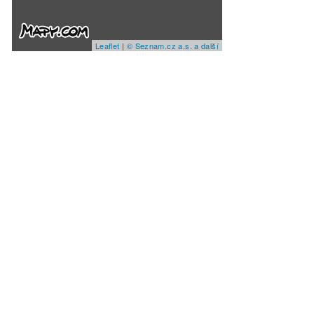
Leaflet
|
© Seznam.cz a.s. a další