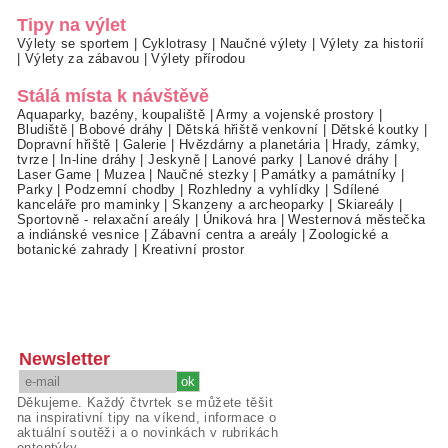
Tipy na výlet
Výlety se sportem
|
Cyklotrasy
|
Naučné výlety
|
Výlety za historií
|
Výlety za zábavou
|
Výlety přírodou
Stálá místa k návštěvě
Aquaparky, bazény, koupaliště
|
Army a vojenské prostory
|
Bludiště
|
Bobové dráhy
|
Dětská hřiště venkovní
|
Dětské koutky
|
Dopravní hřiště
|
Galerie
|
Hvězdárny a planetária
|
Hrady, zámky,
tvrze
|
In-line dráhy
|
Jeskyně
|
Lanové parky
|
Lanové dráhy
|
Laser Game
|
Muzea
|
Naučné stezky
|
Památky a památníky
|
Parky
|
Podzemní chodby
|
Rozhledny a vyhlídky
|
Sdílené
kanceláře pro maminky
|
Skanzeny a archeoparky
|
Skiareály
|
Sportovně - relaxační areály
|
Úniková hra
|
Westernová městečka
a indiánské vesnice
|
Zábavní centra a areály
|
Zoologické a
botanické zahrady
|
Kreativní prostor
Newsletter
Děkujeme. Každý čtvrtek se můžete těšit
na inspirativní tipy na víkend, informace o
aktuální soutěži a o novinkách v rubrikách
ententýky.