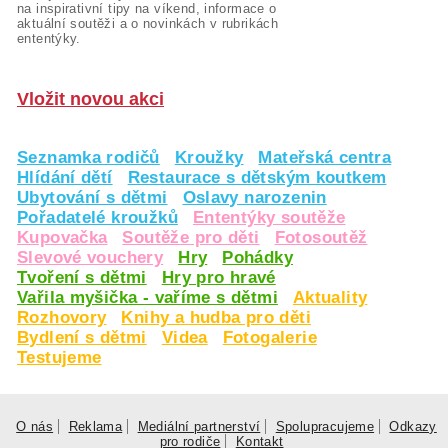
na inspirativní tipy na víkend, informace o
aktuální soutěži a o novinkách v rubrikách
ententýky.
Vložit novou akci
Seznamka rodičů
Kroužky
Mateřská centra
Hlídání dětí
Restaurace s dětským koutkem
Ubytování s dětmi
Oslavy narozenin
Pořadatelé kroužků
Ententýky soutěže
Kupovačka
Soutěže pro děti
Fotosoutěž
Slevové vouchery
Hry
Pohádky
Tvoření s dětmi
Hry pro hravé
Vařila myšička - vaříme s dětmi
Aktuality
Rozhovory
Knihy a hudba pro děti
Bydlení s dětmi
Videa
Fotogalerie
Testujeme
O nás
Reklama
Mediální partnerství
Spolupracujeme
Odkazy
pro rodiče
Kontakt