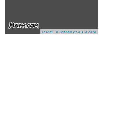
Leaflet
|
© Seznam.cz a.s. a další