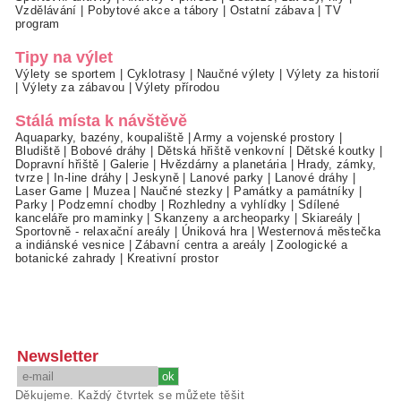
Vzdělávání
|
Pobytové akce a tábory
|
Ostatní zábava
|
TV
program
Tipy na výlet
Výlety se sportem
|
Cyklotrasy
|
Naučné výlety
|
Výlety za historií
|
Výlety za zábavou
|
Výlety přírodou
Stálá místa k návštěvě
Aquaparky, bazény, koupaliště
|
Army a vojenské prostory
|
Bludiště
|
Bobové dráhy
|
Dětská hřiště venkovní
|
Dětské koutky
|
Dopravní hřiště
|
Galerie
|
Hvězdárny a planetária
|
Hrady, zámky,
tvrze
|
In-line dráhy
|
Jeskyně
|
Lanové parky
|
Lanové dráhy
|
Laser Game
|
Muzea
|
Naučné stezky
|
Památky a památníky
|
Parky
|
Podzemní chodby
|
Rozhledny a vyhlídky
|
Sdílené
kanceláře pro maminky
|
Skanzeny a archeoparky
|
Skiareály
|
Sportovně - relaxační areály
|
Úniková hra
|
Westernová městečka
a indiánské vesnice
|
Zábavní centra a areály
|
Zoologické a
botanické zahrady
|
Kreativní prostor
Newsletter
Děkujeme. Každý čtvrtek se můžete těšit