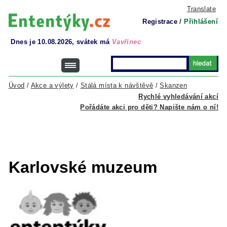
Translate
Registrace
/
Přihlášení
Dnes je 10.08.2026, svátek má
Vavřinec
Úvod
/
Akce a výlety
/
Stálá místa k návštěvě
/
Skanzen
Rychlé vyhledávání akcí
Pořádáte akci pro děti? Napište nám o ní!
Karlovské muzeum