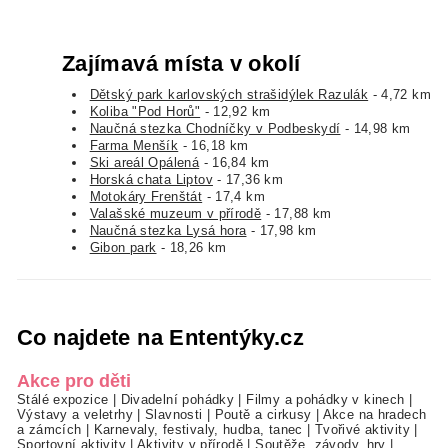
Zajímavá místa v okolí
Dětský park karlovských strašidýlek Razulák
- 4,72 km
Koliba "Pod Horů"
- 12,92 km
Naučná stezka Chodníčky v Podbeskydí
- 14,98 km
Farma Menšík
- 16,18 km
Ski areál Opálená
- 16,84 km
Horská chata Liptov
- 17,36 km
Motokáry Frenštát
- 17,4 km
Valašské muzeum v přírodě
- 17,88 km
Naučná stezka Lysá hora
- 17,98 km
Gibon park
- 18,26 km
Co najdete na Ententýky.cz
Akce pro děti
Stálé expozice
|
Divadelní pohádky
|
Filmy a pohádky v kinech
|
Výstavy a veletrhy
|
Slavnosti
|
Poutě a cirkusy
|
Akce na hradech
a zámcích
|
Karnevaly, festivaly, hudba, tanec
|
Tvořivé aktivity
|
Sportovní aktivity
|
Aktivity v přírodě
|
Soutěže, závody, hry
|