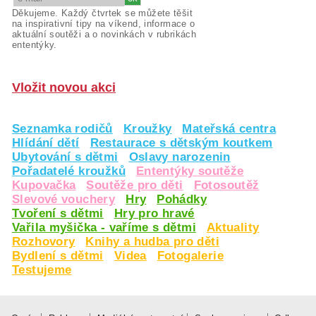
Děkujeme. Každý čtvrtek se můžete těšit
na inspirativní tipy na víkend, informace o
aktuální soutěži a o novinkách v rubrikách
ententýky.
Vložit novou akci
Seznamka rodičů
Kroužky
Mateřská centra
Hlídání dětí
Restaurace s dětským koutkem
Ubytování s dětmi
Oslavy narozenin
Pořadatelé kroužků
Ententýky soutěže
Kupovačka
Soutěže pro děti
Fotosoutěž
Slevové vouchery
Hry
Pohádky
Tvoření s dětmi
Hry pro hravé
Vařila myšička - vaříme s dětmi
Aktuality
Rozhovory
Knihy a hudba pro děti
Bydlení s dětmi
Videa
Fotogalerie
Testujeme