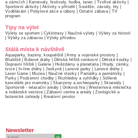
a zámcích
|
Karnevaly, festivaly, hudba, tanec
|
Tvořivé aktivity
|
Sportovní aktivity
|
Aktivity v přírodě
|
Soutěže, závody, hry
|
Vzdělávání
|
Pobytové akce a tábory
|
Ostatní zábava
|
TV
program
Tipy na výlet
Výlety se sportem
|
Cyklotrasy
|
Naučné výlety
|
Výlety za historií
|
Výlety za zábavou
|
Výlety přírodou
Stálá místa k návštěvě
Aquaparky, bazény, koupaliště
|
Army a vojenské prostory
|
Bludiště
|
Bobové dráhy
|
Dětská hřiště venkovní
|
Dětské koutky
|
Dopravní hřiště
|
Galerie
|
Hvězdárny a planetária
|
Hrady, zámky,
tvrze
|
In-line dráhy
|
Jeskyně
|
Lanové parky
|
Lanové dráhy
|
Laser Game
|
Muzea
|
Naučné stezky
|
Památky a památníky
|
Parky
|
Podzemní chodby
|
Rozhledny a vyhlídky
|
Sdílené
kanceláře pro maminky
|
Skanzeny a archeoparky
|
Skiareály
|
Sportovně - relaxační areály
|
Úniková hra
|
Westernová městečka
a indiánské vesnice
|
Zábavní centra a areály
|
Zoologické a
botanické zahrady
|
Kreativní prostor
Newsletter