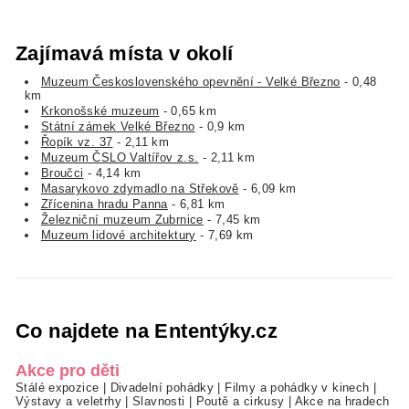
Zajímavá místa v okolí
Muzeum Československého opevnění - Velké Březno
- 0,48
km
Krkonošské muzeum
- 0,65 km
Státní zámek Velké Březno
- 0,9 km
Řopík vz. 37
- 2,11 km
Muzeum ČSLO Valtířov z.s.
- 2,11 km
Broučci
- 4,14 km
Masarykovo zdymadlo na Střekově
- 6,09 km
Zřícenina hradu Panna
- 6,81 km
Železniční muzeum Zubrnice
- 7,45 km
Muzeum lidové architektury
- 7,69 km
Co najdete na Ententýky.cz
Akce pro děti
Stálé expozice
|
Divadelní pohádky
|
Filmy a pohádky v kinech
|
Výstavy a veletrhy
|
Slavnosti
|
Poutě a cirkusy
|
Akce na hradech