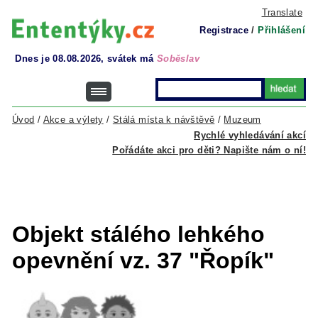
Translate
Registrace
/
Přihlášení
Dnes je 08.08.2026, svátek má
Soběslav
Úvod
/
Akce a výlety
/
Stálá místa k návštěvě
/
Muzeum
Rychlé vyhledávání akcí
Pořádáte akci pro děti? Napište nám o ní!
Objekt stálého lehkého
opevnění vz. 37 "Řopík"