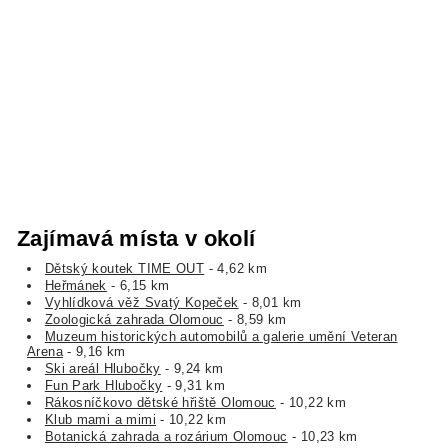
Zajímavá místa v okolí
Dětský koutek TIME OUT
- 4,62 km
Heřmánek
- 6,15 km
Vyhlídková věž Svatý Kopeček
- 8,01 km
Zoologická zahrada Olomouc
- 8,59 km
Muzeum historických automobilů a galerie umění Veteran
Arena
- 9,16 km
Ski areál Hlubočky
- 9,24 km
Fun Park Hlubočky
- 9,31 km
Rákosníčkovo dětské hřiště Olomouc
- 10,22 km
Klub mami a mimi
- 10,22 km
Botanická zahrada a rozárium Olomouc
- 10,23 km