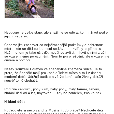
Nebudujeme velké stáje, ale snažíme se udělat koním život podle
jejich představ.
Chceme jim zachovat co nejpřirozenější podmínky a nabídnout
místo, kde se děti budou moci setkávat se zvířaty, s přírodou.
Naším cílem je také učit děti nebát se zvířat, mluvit s nimi a učit
se vzájemnému porozumění. Není to jen o ježdění, ale o vzájemné
důvěře a pomoci.
Název sdružení Corazon ve španělštině znamená srdce. Je to
proto, že Španělé mají pro koně důležité místo a to i v dnešní
moderní době. Udržují tradice a ví, že koně naše životy dokáží
neuvěřitelně obohatit.
Rodinné centrum, pony klub, baby pony, malý farmář, tábory,
hlídání dětí od 4 let, ubytování, jízdy na ponících, zoo koutek...
Hlídání dětí:
Potřebujete si něco zařídit? Musíte jít do práce? Nechcete děti