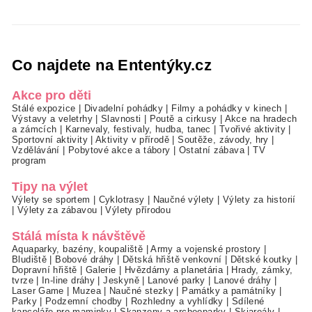
Co najdete na Ententýky.cz
Akce pro děti
Stálé expozice
|
Divadelní pohádky
|
Filmy a pohádky v kinech
|
Výstavy a veletrhy
|
Slavnosti
|
Poutě a cirkusy
|
Akce na hradech
a zámcích
|
Karnevaly, festivaly, hudba, tanec
|
Tvořivé aktivity
|
Sportovní aktivity
|
Aktivity v přírodě
|
Soutěže, závody, hry
|
Vzdělávání
|
Pobytové akce a tábory
|
Ostatní zábava
|
TV
program
Tipy na výlet
Výlety se sportem
|
Cyklotrasy
|
Naučné výlety
|
Výlety za historií
|
Výlety za zábavou
|
Výlety přírodou
Stálá místa k návštěvě
Aquaparky, bazény, koupaliště
|
Army a vojenské prostory
|
Bludiště
|
Bobové dráhy
|
Dětská hřiště venkovní
|
Dětské koutky
|
Dopravní hřiště
|
Galerie
|
Hvězdárny a planetária
|
Hrady, zámky,
tvrze
|
In-line dráhy
|
Jeskyně
|
Lanové parky
|
Lanové dráhy
|
Laser Game
|
Muzea
|
Naučné stezky
|
Památky a památníky
|
Parky
|
Podzemní chodby
|
Rozhledny a vyhlídky
|
Sdílené
kanceláře pro maminky
|
Skanzeny a archeoparky
|
Skiareály
|