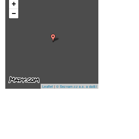
+
−
Leaflet
|
© Seznam.cz a.s. a další