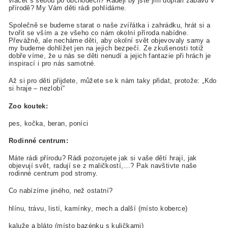
vláčet s sebou po obchodech? Raději by jste jim dopřáli zábavu v
přírodě?
My Vám děti rádi pohlídáme.
Společně se budeme starat o naše zvířátka i zahrádku, hrát si a
tvořit se vším a ze všeho co nám okolní příroda nabídne.
Převážně, ale necháme děti, aby okolní svět objevovaly samy a
my budeme dohlížet jen na jejich bezpečí. Ze zkušenosti totiž
dobře víme, že u nás se děti nenudí a jejich fantazie při hrách je
inspirací i pro nás samotné.
Až si pro děti přijdete, můžete se k nám taky přidat, protože:
„Kdo
si hraje – nezlobí“
Zoo koutek:
pes, kočka, beran, poníci
Rodinné centrum:
Máte rádi přírodu? Rádi pozorujete jak si vaše dětí hrají, jak
objevují svět, radují se z maličkostí,…? Pak navštivte naše
rodinné centrum pod stromy.
Co nabízíme jiného, než ostatní?
hlínu, trávu, listí, kamínky, mech a další (místo koberce)
kaluže a bláto (místo bazénku s kuličkami)