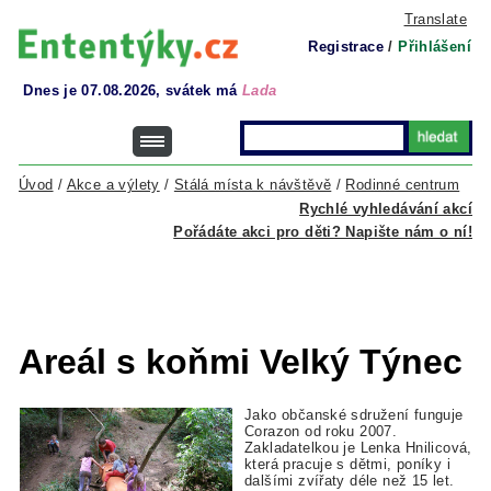
Translate
Registrace
/
Přihlášení
Dnes je 07.08.2026, svátek má
Lada
Úvod
/
Akce a výlety
/
Stálá místa k návštěvě
/
Rodinné centrum
Rychlé vyhledávání akcí
Pořádáte akci pro děti? Napište nám o ní!
Areál s koňmi Velký Týnec
Jako občanské sdružení funguje
Corazon od roku 2007.
Zakladatelkou je Lenka Hnilicová,
která pracuje s dětmi, poníky i
dalšími zvířaty déle než 15 let.