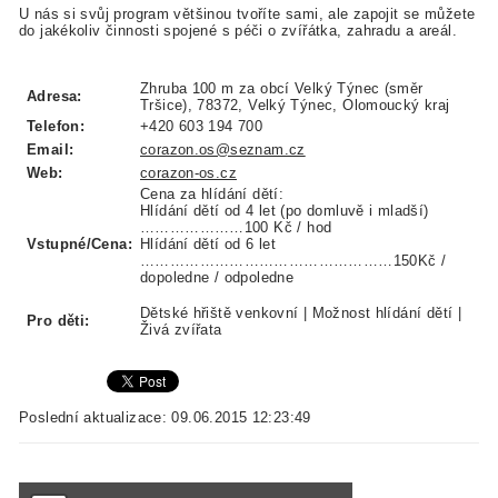
U nás si svůj program většinou tvoříte sami, ale zapojit se můžete
do jakékoliv činnosti spojené s péči o zvířátka, zahradu a areál.
Zhruba 100 m za obcí Velký Týnec (směr
Adresa:
Tršice), 78372, Velký Týnec, Olomoucký kraj
Telefon:
+420 603 194 700
Email:
corazon.os@seznam.cz
Web:
corazon-os.cz
Cena za hlídání dětí:
Hlídání dětí od 4 let (po domluvě i mladší)
…………………100 Kč / hod
Vstupné/Cena:
Hlídání dětí od 6 let
……………………………………………150Kč /
dopoledne / odpoledne
Dětské hřiště venkovní | Možnost hlídání dětí |
Pro děti:
Živá zvířata
Poslední aktualizace: 09.06.2015 12:23:49