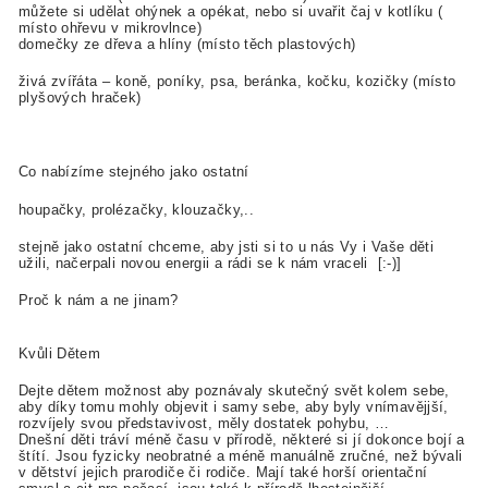
můžete si udělat ohýnek a opékat, nebo si uvařit čaj v kotlíku (
místo ohřevu v mikrovlnce)
domečky ze dřeva a hlíny (místo těch plastových)
živá zvířáta – koně, poníky, psa, beránka, kočku, kozičky (místo
plyšových hraček)
Co nabízíme stejného jako ostatní
houpačky, prolézačky, klouzačky,..
stejně jako ostatní chceme, aby jsti si to u nás Vy i Vaše děti
užili, načerpali novou energii a rádi se k nám vraceli [:-)]
Proč k nám a ne jinam?
Kvůli Dětem
Dejte dětem možnost aby poznávaly skutečný svět kolem sebe,
aby díky tomu mohly objevit i samy sebe, aby byly vnímavějjší,
rozvíjely svou představivost, měly dostatek pohybu, …
Dnešní děti tráví méně času v přírodě, některé si jí dokonce bojí a
štítí. Jsou fyzicky neobratné a méně manuálně zručné, než bývali
v dětství jejich prarodiče či rodiče. Mají také horší orientační