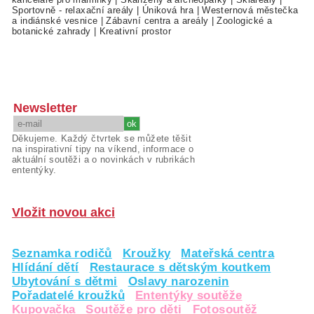
Sportovně - relaxační areály
|
Úniková hra
|
Westernová městečka
a indiánské vesnice
|
Zábavní centra a areály
|
Zoologické a
botanické zahrady
|
Kreativní prostor
Newsletter
Děkujeme. Každý čtvrtek se můžete těšit
na inspirativní tipy na víkend, informace o
aktuální soutěži a o novinkách v rubrikách
ententýky.
Vložit novou akci
Seznamka rodičů
Kroužky
Mateřská centra
Hlídání dětí
Restaurace s dětským koutkem
Ubytování s dětmi
Oslavy narozenin
Pořadatelé kroužků
Ententýky soutěže
Kupovačka
Soutěže pro děti
Fotosoutěž