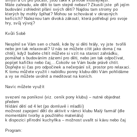
smysl a cit pro počasí, jsou také k přírodě lhostejnější.
Máte zahradu, ale děti to tam stejně nebaví? Zkusili jste při jejím
budování zohlednit přání svých dětí? Najdou tam stromy po
kterých by mohly šplhat? Mohou se schovávat v okrasných
keřících? Naleznou tam divoká zákoutí, která potřebují pro svoje
hry, svůj vývoj?
Kvůli Sobě
Nesplnil se Vám sen o chatě, kde by si děti hrály, vy jste tvořili
nebo jen tak relaxovali? U nás se můžete cítit jako doma ( na
chtě), když budete chtít můžete si vzít na starost zahrádku,
pomáhat s budováním zázemí pro děti, nebo jen tak odpočívat,
popíjet kafíčko nebo čaj,…Cokoliv se Vám bude právě chtít.
Dopřejte si čas pro odpočinek a nečerpání sil, prostor pro relaxaci.
K tomu můžete využít i nabídku ponny klubu-děti Vám pohlídáme
a vy se můžete uvolnit a meditovat na koních.
Navíc můžete využít
svezení na poníkovi (viz. ceník pony klubu) – nutné objednat
předem
hlídání dětí od 4 let (po domluvě i mladší)
možnost zapojení dětí do aktivit v rámci klubu Malý farmář (dle
momentální tvorby a použitého materiálu)
k dispozici přírodní kuchyňka – možnost uvařit si kávu nebo čaj
Program: