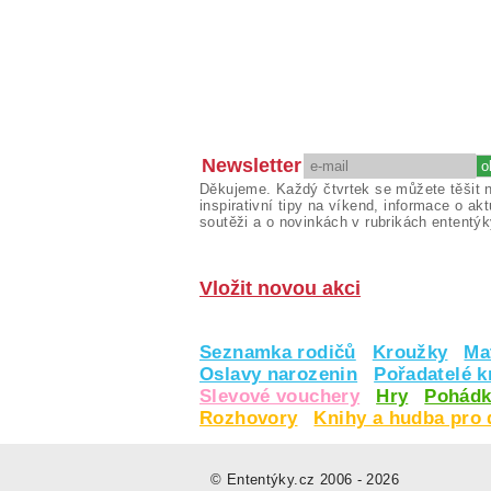
Newsletter
Děkujeme. Každý čtvrtek se můžete těšit 
inspirativní tipy na víkend, informace o akt
soutěži a o novinkách v rubrikách ententýk
Vložit novou akci
Seznamka rodičů
Kroužky
Ma
Oslavy narozenin
Pořadatelé 
Slevové vouchery
Hry
Pohádk
Rozhovory
Knihy a hudba pro 
© Ententýky.cz 2006 - 2026