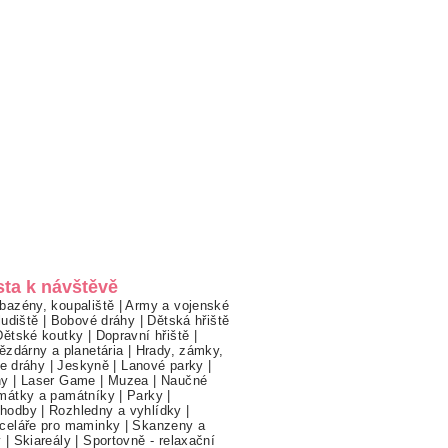
sta k návštěvě
bazény, koupaliště
|
Army a vojenské
ludiště
|
Bobové dráhy
|
Dětská hřiště
Dětské koutky
|
Dopravní hřiště
|
ězdárny a planetária
|
Hrady, zámky,
ne dráhy
|
Jeskyně
|
Lanové parky
|
hy
|
Laser Game
|
Muzea
|
Naučné
mátky a památníky
|
Parky
|
hodby
|
Rozhledny a vyhlídky
|
celáře pro maminky
|
Skanzeny a
y
|
Skiareály
|
Sportovně - relaxační