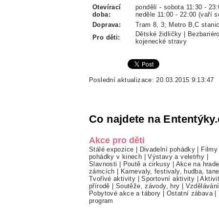
Otevírací
pondělí - sobota 11:30 - 23:
doba:
neděle 11:00 - 22:00 (vaří s
Doprava:
Tram 8, 3; Metro B,C stani
Dětské židličky | Bezbariér
Pro děti:
kojenecké stravy
Poslední aktualizace: 20.03.2015 9:13:47
Co najdete na Ententýky.
Akce pro děti
Stálé expozice
|
Divadelní pohádky
|
Filmy
pohádky v kinech
|
Výstavy a veletrhy
|
Slavnosti
|
Poutě a cirkusy
|
Akce na hrade
zámcích
|
Karnevaly, festivaly, hudba, tan
Tvořivé aktivity
|
Sportovní aktivity
|
Aktivi
přírodě
|
Soutěže, závody, hry
|
Vzděláván
Pobytové akce a tábory
|
Ostatní zábava
|
program