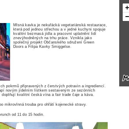
Mlsná kavka je nekuřácká vegetariánská restaurace,
která pod jednou střechou a v jedné kuchyni spojuje
kvalitní bezmasá jídla a pracovní uplatnění lidí
znevýhodněných na trhu práce. Vznikla jako
společný projekt Občanského sdružení Green
Doors a Filipa Kavky Smiggelse.
ch pokrmů připravených z čerstvých potravin a ingrediencí.
apí novým jídelním lístkem sestaveným ze sezónních
oplňují kvalitní česká vína a fair trade čaje a káva.
 mikrovlnná trouba pro ohřátí kojenecké stravy.
runch od 11 do 15 hodin.