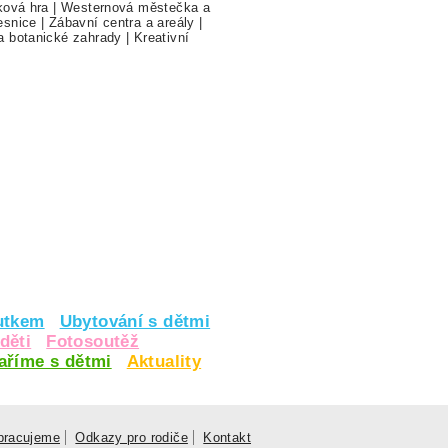
ková hra
|
Westernová městečka a
esnice
|
Zábavní centra a areály
|
a botanické zahrady
|
Kreativní
utkem
Ubytování s dětmi
děti
Fotosoutěž
vaříme s dětmi
Aktuality
pracujeme
Odkazy pro rodiče
Kontakt