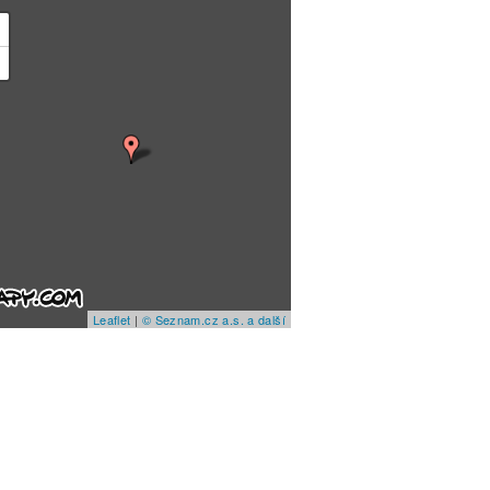
+
−
Leaflet
|
© Seznam.cz a.s. a další