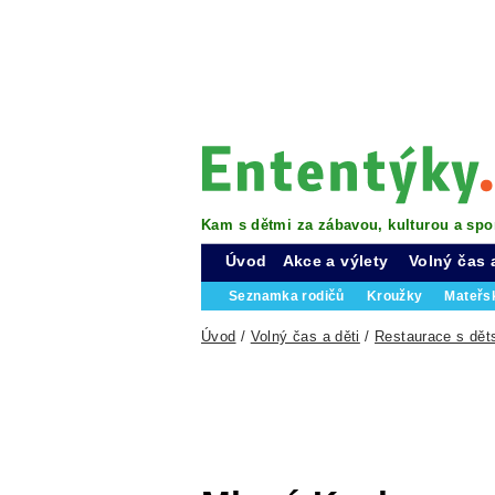
Kam s dětmi za zábavou, kulturou a spo
Úvod
Akce a výlety
Volný čas 
Seznamka rodičů
Kroužky
Mateřs
Úvod
/
Volný čas a děti
/
Restaurace s dě