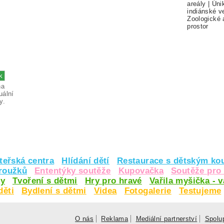
areály
|
Úni
indiánské v
Zoologické 
prostor
na
uální
y.
teřská centra
Hlídání dětí
Restaurace s dětským ko
kroužků
Ententýky soutěže
Kupovačka
Soutěže pro 
y
Tvoření s dětmi
Hry pro hravé
Vařila myšička - 
děti
Bydlení s dětmi
Videa
Fotogalerie
Testujeme
O nás
Reklama
Mediální partnerství
Spolu