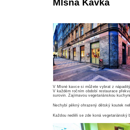
Mlsná Kavka
V Mlsné kavce si můžete vybrat z nápaditý
V každém ročním období restaurace překv
surovin. Zajímavou vegetariánskou kuchyni d
Nechybí pěkný ohrazený dětský koutek nebo
Každou neděli se zde koná vegetariánský b