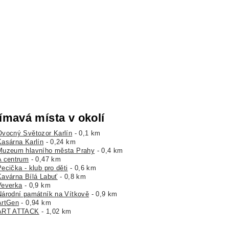
ímavá místa v okolí
Ovocný Světozor Karlín
- 0,1 km
Kasárna Karlín
- 0,24 km
Muzeum hlavního města Prahy
- 0,4 km
A centrum
- 0,47 km
ecička - klub pro děti
- 0,6 km
Kavárna Bílá Labuť
- 0,8 km
Veverka
- 0,9 km
Národní památník na Vítkově
- 0,9 km
ArtGen
- 0,94 km
ART ATTACK
- 1,02 km