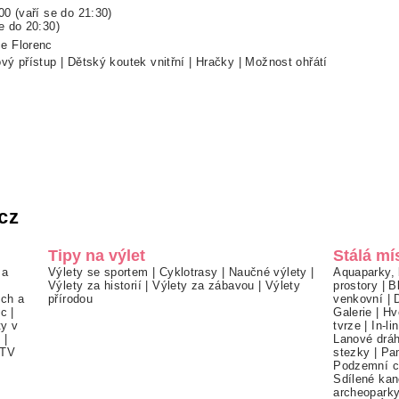
00 (vaří se do 21:30)
e do 20:30)
ce Florenc
ový přístup | Dětský koutek vnitřní | Hračky | Možnost ohřátí
cz
Tipy na výlet
Stálá mí
 a
Výlety se sportem
|
Cyklotrasy
|
Naučné výlety
|
Aquaparky, 
Výlety za historií
|
Výlety za zábavou
|
Výlety
prostory
|
B
ch a
přírodou
venkovní
|
ec
|
Galerie
|
Hv
ty v
tvrze
|
In-li
í
|
Lanové drá
TV
stezky
|
Pa
Podzemní c
Sdílené kan
archeopark