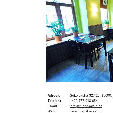
Adresa:
Sokolovská 327/29, 18000,
Telefon:
+420 777 913 054
Email:
info@mlsnakavka.cz
Web:
www.mlsnakavka.cz