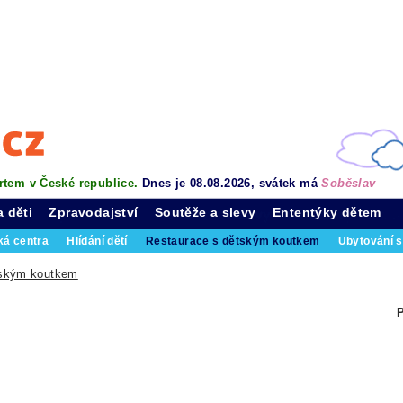
rtem v České republice.
Dnes je 08.08.2026, svátek má
Soběslav
a děti
Zpravodajství
Soutěže a slevy
Ententýky dětem
ká centra
Hlídání dětí
Restaurace s dětským koutkem
Ubytování s
tským koutkem
P