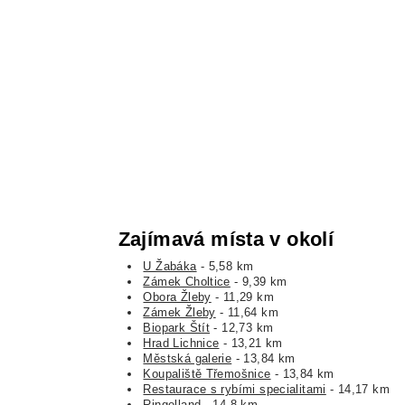
Zajímavá místa v okolí
U Žabáka
- 5,58 km
Zámek Choltice
- 9,39 km
Obora Žleby
- 11,29 km
Zámek Žleby
- 11,64 km
Biopark Štít
- 12,73 km
Hrad Lichnice
- 13,21 km
Městská galerie
- 13,84 km
Koupaliště Třemošnice
- 13,84 km
Restaurace s rybími specialitami
- 14,17 km
Ringelland
- 14,8 km