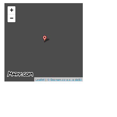
+
−
Leaflet
|
© Seznam.cz a.s. a další