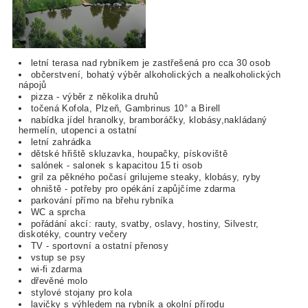
letní terasa nad rybníkem je zastřešená pro cca 30 osob
občerstvení, bohatý výběr alkoholických a nealkoholických
nápojů
pizza - výběr z několika druhů
točená Kofola, Plzeň, Gambrinus 10° a Birell
nabídka jídel hranolky, bramboráčky, klobásy,nakládaný
hermelín, utopenci a ostatní
letní zahrádka
dětské hřiště skluzavka, houpačky, pískoviště
salónek - salonek s kapacitou 15 ti osob
gril za pěkného počasí grilujeme steaky, klobásy, ryby
ohniště - potřeby pro opékání zapůjčíme zdarma
parkování přímo na břehu rybníka
WC a sprcha
pořádání akcí: rauty, svatby, oslavy, hostiny, Silvestr,
diskotéky, country večery
TV - sportovní a ostatní přenosy
vstup se psy
wi-fi zdarma
dřevěné molo
stylové stojany pro kola
lavičky s výhledem na rybník a okolní přírodu