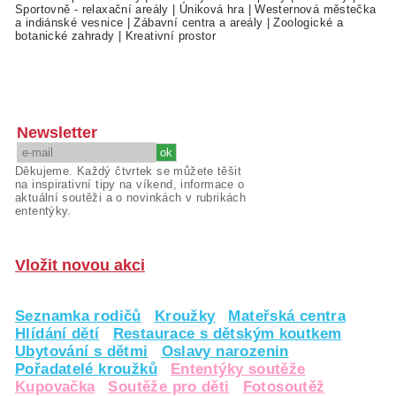
Sportovně - relaxační areály
|
Úniková hra
|
Westernová městečka
a indiánské vesnice
|
Zábavní centra a areály
|
Zoologické a
botanické zahrady
|
Kreativní prostor
Newsletter
Děkujeme. Každý čtvrtek se můžete těšit
na inspirativní tipy na víkend, informace o
aktuální soutěži a o novinkách v rubrikách
ententýky.
Vložit novou akci
Seznamka rodičů
Kroužky
Mateřská centra
Hlídání dětí
Restaurace s dětským koutkem
Ubytování s dětmi
Oslavy narozenin
Pořadatelé kroužků
Ententýky soutěže
Kupovačka
Soutěže pro děti
Fotosoutěž