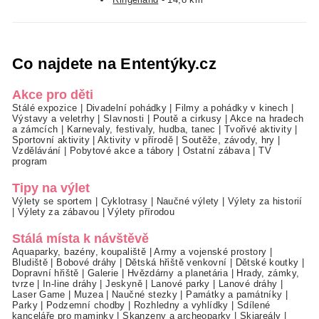
Co najdete na Ententýky.cz
Akce pro děti
Stálé expozice
|
Divadelní pohádky
|
Filmy a pohádky v kinech
|
Výstavy a veletrhy
|
Slavnosti
|
Poutě a cirkusy
|
Akce na hradech
a zámcích
|
Karnevaly, festivaly, hudba, tanec
|
Tvořivé aktivity
|
Sportovní aktivity
|
Aktivity v přírodě
|
Soutěže, závody, hry
|
Vzdělávání
|
Pobytové akce a tábory
|
Ostatní zábava
|
TV
program
Tipy na výlet
Výlety se sportem
|
Cyklotrasy
|
Naučné výlety
|
Výlety za historií
|
Výlety za zábavou
|
Výlety přírodou
Stálá místa k návštěvě
Aquaparky, bazény, koupaliště
|
Army a vojenské prostory
|
Bludiště
|
Bobové dráhy
|
Dětská hřiště venkovní
|
Dětské koutky
|
Dopravní hřiště
|
Galerie
|
Hvězdárny a planetária
|
Hrady, zámky,
tvrze
|
In-line dráhy
|
Jeskyně
|
Lanové parky
|
Lanové dráhy
|
Laser Game
|
Muzea
|
Naučné stezky
|
Památky a památníky
|
Parky
|
Podzemní chodby
|
Rozhledny a vyhlídky
|
Sdílené
kanceláře pro maminky
|
Skanzeny a archeoparky
|
Skiareály
|