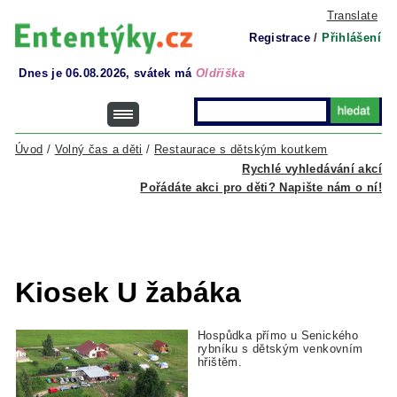
Translate
Registrace
/
Přihlášení
Dnes je 06.08.2026, svátek má
Oldřiška
Úvod
/
Volný čas a děti
/
Restaurace s dětským koutkem
Rychlé vyhledávání akcí
Pořádáte akci pro děti? Napište nám o ní!
Kiosek U žabáka
Hospůdka přímo u Senického
rybníku s dětským venkovním
hřištěm.