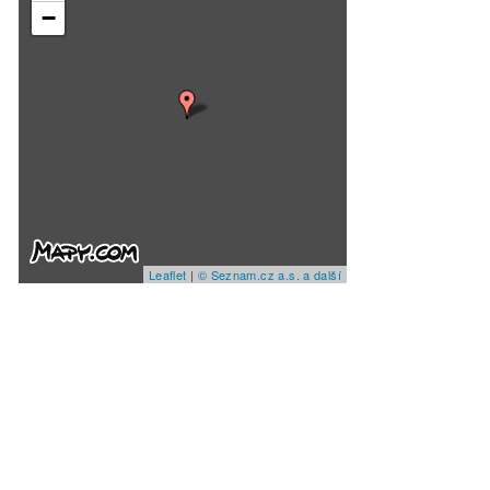
−
Leaflet
|
© Seznam.cz a.s. a další