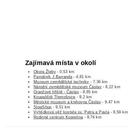
Zajímavá místa v okolí
Obora Žleby
- 0,53 km
Památník J.Barranda
- 4,81 km
Muzeum zemědělské techniky
- 7,36 km
Národní zemědělské muzeum Čáslav
- 8,22 km
Oranžové hřiště - Čáslav
- 8,85 km
Koupaliště Třemošnice
- 9,2 km
Městské muzeum a knihovna Čáslav
- 9,47 km
SlowShop
- 9,51 km
Vyhlídková věž kostela sv. Petra a Pavla
- 9,59 km
Rodinné centrum Kopretina
- 9,76 km