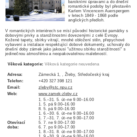
barokními úpravami a do dnešní
romantické podoby byl přestavěn
Karlem Vincencem Auerspergem
v letech 1849 - 1868 podle
anglických předloh.
V romantických interiérech se mísí původní historické památky s
dobovými prvky a starožitnostmi dovezenými z celé Evropy.
Kožené tapety, sbírky vitrají, mnohé obložení stěn, přepychové
vybavení a instalace respektující dobové dokumenty, uchovaly do
dnešní doby zámek jako jakousi "užitnou sbírku starožitností" s
jedinečnou atmosférou a neopakovatelnou malebností.
Věková kategorie:
Věková kategorie neuvedena
Adresa:
Zámecká 1, , Žleby, Středočeský kraj
Telefon:
+420 327 398 121
Email:
zleby@stc.npu.cz
Web:
www.zamek-zleby.cz
1. 5.–31. 5. út–ne 9.00–16.00
1. 5. pá 9.00–16.00
8. 5. pá 9.00–16.00
1. 6.–30. 6. út–ne 9.00–16.00
1. 7.–31. 7. út–ne 9.00–17.00
Otevírací
5. 7. ne 9.00–17.00
doba:
6. 7. po 9.00–17.00
1. 8.–31. 8. út–ne 9.00–17.00
1. 9.–30. 9. út–ne 9.00–16.00