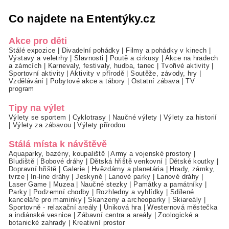
Co najdete na Ententýky.cz
Akce pro děti
Stálé expozice
|
Divadelní pohádky
|
Filmy a pohádky v kinech
|
Výstavy a veletrhy
|
Slavnosti
|
Poutě a cirkusy
|
Akce na hradech
a zámcích
|
Karnevaly, festivaly, hudba, tanec
|
Tvořivé aktivity
|
Sportovní aktivity
|
Aktivity v přírodě
|
Soutěže, závody, hry
|
Vzdělávání
|
Pobytové akce a tábory
|
Ostatní zábava
|
TV
program
Tipy na výlet
Výlety se sportem
|
Cyklotrasy
|
Naučné výlety
|
Výlety za historií
|
Výlety za zábavou
|
Výlety přírodou
Stálá místa k návštěvě
Aquaparky, bazény, koupaliště
|
Army a vojenské prostory
|
Bludiště
|
Bobové dráhy
|
Dětská hřiště venkovní
|
Dětské koutky
|
Dopravní hřiště
|
Galerie
|
Hvězdárny a planetária
|
Hrady, zámky,
tvrze
|
In-line dráhy
|
Jeskyně
|
Lanové parky
|
Lanové dráhy
|
Laser Game
|
Muzea
|
Naučné stezky
|
Památky a památníky
|
Parky
|
Podzemní chodby
|
Rozhledny a vyhlídky
|
Sdílené
kanceláře pro maminky
|
Skanzeny a archeoparky
|
Skiareály
|
Sportovně - relaxační areály
|
Úniková hra
|
Westernová městečka
a indiánské vesnice
|
Zábavní centra a areály
|
Zoologické a
botanické zahrady
|
Kreativní prostor