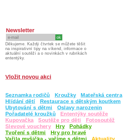
Newsletter
Děkujeme. Každý čtvrtek se můžete těšit
na inspirativní tipy na víkend, informace o
aktuální soutěži a o novinkách v rubrikách
ententýky.
Vložit novou akci
Seznamka rodičů
Kroužky
Mateřská centra
Hlídání dětí
Restaurace s dětským koutkem
Ubytování s dětmi
Oslavy narozenin
Pořadatelé kroužků
Ententýky soutěže
Kupovačka
Soutěže pro děti
Fotosoutěž
Slevové vouchery
Hry
Pohádky
Tvoření s dětmi
Hry pro hravé
Vařila myšička - vaříme s dětmi
Aktuality