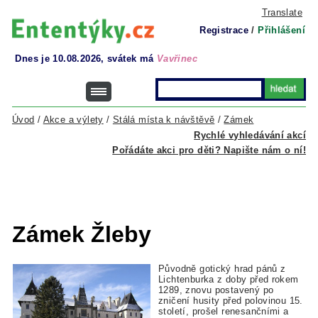
Translate
Registrace
/
Přihlášení
Dnes je 10.08.2026, svátek má
Vavřinec
Úvod
/
Akce a výlety
/
Stálá místa k návštěvě
/
Zámek
Rychlé vyhledávání akcí
Pořádáte akci pro děti? Napište nám o ní!
Zámek Žleby
Původně gotický hrad pánů z
Lichtenburka z doby před rokem
1289, znovu postavený po
zničení husity před polovinou 15.
století, prošel renesančními a