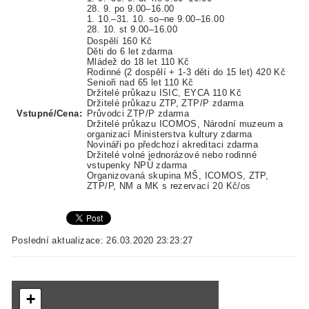
28. 9. po 9.00–16.00
1. 10.–31. 10. so–ne 9.00–16.00
28. 10. st 9.00–16.00
Dospělí 160 Kč
Děti do 6 let zdarma
Mládež do 18 let 110 Kč
Rodinné (2 dospělí + 1-3 děti do 15 let) 420 Kč
Senioři nad 65 let 110 Kč
Držitelé průkazu ISIC, EYCA 110 Kč
Držitelé průkazu ZTP, ZTP/P zdarma
Vstupné/Cena:
Průvodci ZTP/P zdarma
Držitelé průkazu ICOMOS, Národní muzeum a
organizací Ministerstva kultury zdarma
Novináři po předchozí akreditaci zdarma
Držitelé volné jednorázové nebo rodinné
vstupenky NPÚ zdarma
Organizovaná skupina MŠ, ICOMOS, ZTP,
ZTP/P, NM a MK s rezervací 20 Kč/os
Poslední aktualizace: 26.03.2020 23:23:27
+