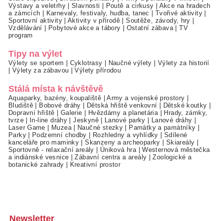
Výstavy a veletrhy
|
Slavnosti
|
Poutě a cirkusy
|
Akce na hradech
a zámcích
|
Karnevaly, festivaly, hudba, tanec
|
Tvořivé aktivity
|
Sportovní aktivity
|
Aktivity v přírodě
|
Soutěže, závody, hry
|
Vzdělávání
|
Pobytové akce a tábory
|
Ostatní zábava
|
TV
program
Tipy na výlet
Výlety se sportem
|
Cyklotrasy
|
Naučné výlety
|
Výlety za historií
|
Výlety za zábavou
|
Výlety přírodou
Stálá místa k návštěvě
Aquaparky, bazény, koupaliště
|
Army a vojenské prostory
|
Bludiště
|
Bobové dráhy
|
Dětská hřiště venkovní
|
Dětské koutky
|
Dopravní hřiště
|
Galerie
|
Hvězdárny a planetária
|
Hrady, zámky,
tvrze
|
In-line dráhy
|
Jeskyně
|
Lanové parky
|
Lanové dráhy
|
Laser Game
|
Muzea
|
Naučné stezky
|
Památky a památníky
|
Parky
|
Podzemní chodby
|
Rozhledny a vyhlídky
|
Sdílené
kanceláře pro maminky
|
Skanzeny a archeoparky
|
Skiareály
|
Sportovně - relaxační areály
|
Úniková hra
|
Westernová městečka
a indiánské vesnice
|
Zábavní centra a areály
|
Zoologické a
botanické zahrady
|
Kreativní prostor
Newsletter