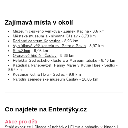
Zajímavá místa v okolí
Muzeum českého venkova - Zámek Kačina
- 3,6 km
Městské muzeum a knihovna Čáslav
- 8,73 km
Rodinné centrum Kopretina
- 8,96 km
Vyhlídková věž kostela sv. Petra a Pavla
- 8,97 km
SlowShop
- 9,05 km
Oranžové hřiště - Čáslav
- 9,36 km
Refektář Sedleckého kláštera a Muzeum tabáku
- 9,46 km
Katedrála Nanebevzetí Panny Marie v Kutné Hoře - Sedlci
-
9,67 km
Kostnice Kutná Hora - Sedlec
- 9,8 km
Národní zemědělské muzeum Čáslav
- 10,05 km
Co najdete na Ententýky.cz
Akce pro děti
Stálé expozice
|
Divadelní pohádky
|
Filmy a pohádky v kinech
|