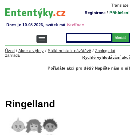
Translate
Registrace
/
Přihlášení
Dnes je 10.08.2026, svátek má
Vavřinec
Úvod
/
Akce a výlety
/
Stálá místa k návštěvě
/
Zoologická
zahrada
Rychlé vyhledávání akcí
Pořádáte akci pro děti? Napište nám o ní!
Ringelland