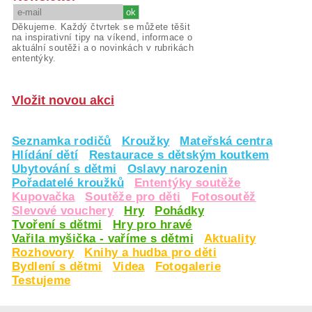
Děkujeme. Každý čtvrtek se můžete těšit
na inspirativní tipy na víkend, informace o
aktuální soutěži a o novinkách v rubrikách
ententýky.
Vložit novou akci
Seznamka rodičů
Kroužky
Mateřská centra
Hlídání dětí
Restaurace s dětským koutkem
Ubytování s dětmi
Oslavy narozenin
Pořadatelé kroužků
Ententýky soutěže
Kupovačka
Soutěže pro děti
Fotosoutěž
Slevové vouchery
Hry
Pohádky
Tvoření s dětmi
Hry pro hravé
Vařila myšička - vaříme s dětmi
Aktuality
Rozhovory
Knihy a hudba pro děti
Bydlení s dětmi
Videa
Fotogalerie
Testujeme