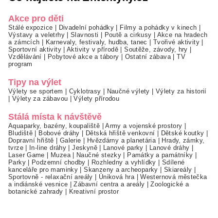
Akce pro děti
Stálé expozice
|
Divadelní pohádky
|
Filmy a pohádky v kinech
|
Výstavy a veletrhy
|
Slavnosti
|
Poutě a cirkusy
|
Akce na hradech
a zámcích
|
Karnevaly, festivaly, hudba, tanec
|
Tvořivé aktivity
|
Sportovní aktivity
|
Aktivity v přírodě
|
Soutěže, závody, hry
|
Vzdělávání
|
Pobytové akce a tábory
|
Ostatní zábava
|
TV
program
Tipy na výlet
Výlety se sportem
|
Cyklotrasy
|
Naučné výlety
|
Výlety za historií
|
Výlety za zábavou
|
Výlety přírodou
Stálá místa k návštěvě
Aquaparky, bazény, koupaliště
|
Army a vojenské prostory
|
Bludiště
|
Bobové dráhy
|
Dětská hřiště venkovní
|
Dětské koutky
|
Dopravní hřiště
|
Galerie
|
Hvězdárny a planetária
|
Hrady, zámky,
tvrze
|
In-line dráhy
|
Jeskyně
|
Lanové parky
|
Lanové dráhy
|
Laser Game
|
Muzea
|
Naučné stezky
|
Památky a památníky
|
Parky
|
Podzemní chodby
|
Rozhledny a vyhlídky
|
Sdílené
kanceláře pro maminky
|
Skanzeny a archeoparky
|
Skiareály
|
Sportovně - relaxační areály
|
Úniková hra
|
Westernová městečka
a indiánské vesnice
|
Zábavní centra a areály
|
Zoologické a
botanické zahrady
|
Kreativní prostor