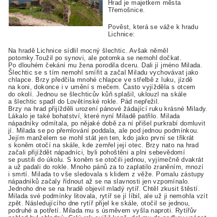
Hrad je majetkem města
Třemošnice.
Pověst, která se váže k hradu
Lichnice:
Na hradě Lichnice sídlil mocný šlechtic. Avšak něměl
potomky.Toužil po synovi, ale potomka se nemohl dočkat.
Po dlouhém čekání mu žena porodila dceru. Dali jí jméno Milada.
Šlechtic se s tím nemohl smířit a začal Miladu vychovávat jako
chlapce. Brzy předčila mnohé chlapce ve střelbě z luku, jízdě
na koni, dokonce i v umění s mečem. Často vyjížděla s otcem
do okolí. Jednou se šlechticův kůň splašil, uklouzl na skále
a šlechtic spadl do Lovětínské rokle. Pád nepřežil.
Brzy na hrad přijížděli urození pánové žádající ruku krásné Milady.
Lákalo je také bohatství, které nyní Miladě patřilo. Milada
nápadníky odmítala, po nějaké době za ní přišel purkrabí domluvit
jí. Milada se po přemlování poddala, ale pod jednou podmínkou.
Jejím manželem se mohl stát jen ten, kdo jako první se třikrát
s koněm otočí na skále, kde zemřel její otec. Brzy nato na hrad
začali přijíždět nápadníci, byli pohoštěni a plni sebevědomí
se pustili do úkolu. S koněm se otočili jednou, vyjímečně dvakrát
a už padali do rokle. Mnoho pánů za to zaplatilo zraněním, mnozí
i smrtí. Milada to vše sledovala s klidem z věže. Pomalu zástupy
nápadníků začaly řídnout až se na slavnosti jen vzpomínalo.
Jednoho dne se na hradě objevil mladý rytíř. Chtěl zkusit štěstí.
Milada své podmínky litovala, rytíř se jí líbil, ale už ji nemohla vzít
zpět. Následujícího dne rytíř přijel ke skále, otočil se jednou,
podruhé a potřetí. Milada mu s úsměvem vyšla naproti. Rytířův