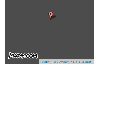
Leaflet
|
© Seznam.cz a.s. a další