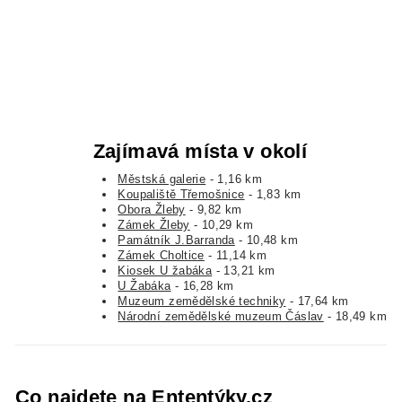
Zajímavá místa v okolí
Městská galerie
- 1,16 km
Koupaliště Třemošnice
- 1,83 km
Obora Žleby
- 9,82 km
Zámek Žleby
- 10,29 km
Památník J.Barranda
- 10,48 km
Zámek Choltice
- 11,14 km
Kiosek U žabáka
- 13,21 km
U Žabáka
- 16,28 km
Muzeum zemědělské techniky
- 17,64 km
Národní zemědělské muzeum Čáslav
- 18,49 km
Co najdete na Ententýky.cz