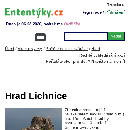
Translate
Registrace
/
Přihlášení
Dnes je 06.08.2026, svátek má
Oldřiška
Úvod
/
Akce a výlety
/
Stálá místa k návštěvě
/
Hrad
Rychlé vyhledávání akcí
Pořádáte akci pro děti? Napište nám o ní!
Hrad Lichnice
Zřícenina hradu stojící
na skalnatém návrší (480m n.m.)
nad Třemošnicí. Hrad byl
postaven ve 13. století
Smilem Světlickým.