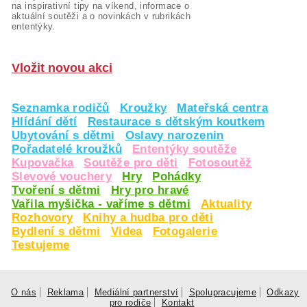
na inspirativní tipy na víkend, informace o
aktuální soutěži a o novinkách v rubrikách
ententýky.
Vložit novou akci
Seznamka rodičů
Kroužky
Mateřská centra
Hlídání dětí
Restaurace s dětským koutkem
Ubytování s dětmi
Oslavy narozenin
Pořadatelé kroužků
Ententýky soutěže
Kupovačka
Soutěže pro děti
Fotosoutěž
Slevové vouchery
Hry
Pohádky
Tvoření s dětmi
Hry pro hravé
Vařila myšička - vaříme s dětmi
Aktuality
Rozhovory
Knihy a hudba pro děti
Bydlení s dětmi
Videa
Fotogalerie
Testujeme
O nás
Reklama
Mediální partnerství
Spolupracujeme
Odkazy
pro rodiče
Kontakt