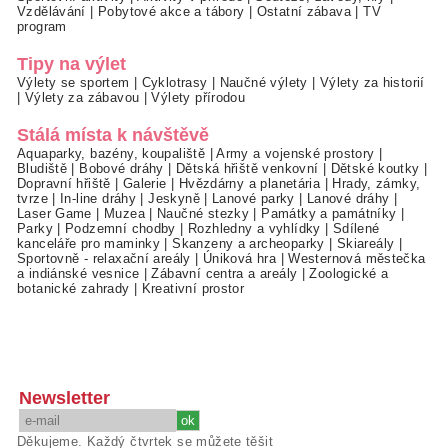
Vzdělávání
|
Pobytové akce a tábory
|
Ostatní zábava
|
TV
program
Tipy na výlet
Výlety se sportem
|
Cyklotrasy
|
Naučné výlety
|
Výlety za historií
|
Výlety za zábavou
|
Výlety přírodou
Stálá místa k návštěvě
Aquaparky, bazény, koupaliště
|
Army a vojenské prostory
|
Bludiště
|
Bobové dráhy
|
Dětská hřiště venkovní
|
Dětské koutky
|
Dopravní hřiště
|
Galerie
|
Hvězdárny a planetária
|
Hrady, zámky,
tvrze
|
In-line dráhy
|
Jeskyně
|
Lanové parky
|
Lanové dráhy
|
Laser Game
|
Muzea
|
Naučné stezky
|
Památky a památníky
|
Parky
|
Podzemní chodby
|
Rozhledny a vyhlídky
|
Sdílené
kanceláře pro maminky
|
Skanzeny a archeoparky
|
Skiareály
|
Sportovně - relaxační areály
|
Úniková hra
|
Westernová městečka
a indiánské vesnice
|
Zábavní centra a areály
|
Zoologické a
botanické zahrady
|
Kreativní prostor
Newsletter
Děkujeme. Každý čtvrtek se můžete těšit