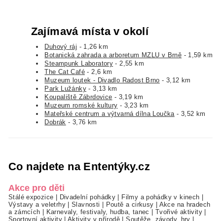
Zajímavá místa v okolí
Duhový ráj
- 1,26 km
Botanická zahrada a arboretum MZLU v Brně
- 1,59 km
Steampunk Laboratory
- 2,55 km
The Cat Café
- 2,6 km
Muzeum loutek - Divadlo Radost Brno
- 3,12 km
Park Lužánky
- 3,13 km
Koupaliště Zábrdovice
- 3,19 km
Muzeum romské kultury
- 3,23 km
Mateřské centrum a výtvarná dílna Loučka
- 3,52 km
Dobrák
- 3,76 km
Co najdete na Ententýky.cz
Akce pro děti
Stálé expozice
|
Divadelní pohádky
|
Filmy a pohádky v kinech
|
Výstavy a veletrhy
|
Slavnosti
|
Poutě a cirkusy
|
Akce na hradech
a zámcích
|
Karnevaly, festivaly, hudba, tanec
|
Tvořivé aktivity
|
Sportovní aktivity
|
Aktivity v přírodě
|
Soutěže, závody, hry
|