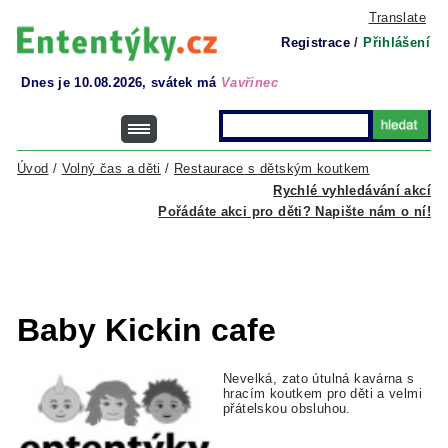
Translate
Registrace
/
Přihlášení
Dnes je 10.08.2026, svátek má
Vavřinec
Úvod
/
Volný čas a děti
/
Restaurace s dětským koutkem
Rychlé vyhledávání akcí
Pořádáte akci pro děti? Napište nám o ní!
Baby Kickin cafe
Nevelká, zato útulná kavárna s
hracím koutkem pro děti a velmi
přátelskou obsluhou.