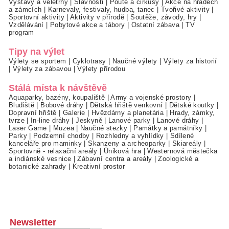
Výstavy a veletrhy
|
Slavnosti
|
Poutě a cirkusy
|
Akce na hradech
a zámcích
|
Karnevaly, festivaly, hudba, tanec
|
Tvořivé aktivity
|
Sportovní aktivity
|
Aktivity v přírodě
|
Soutěže, závody, hry
|
Vzdělávání
|
Pobytové akce a tábory
|
Ostatní zábava
|
TV
program
Tipy na výlet
Výlety se sportem
|
Cyklotrasy
|
Naučné výlety
|
Výlety za historií
|
Výlety za zábavou
|
Výlety přírodou
Stálá místa k návštěvě
Aquaparky, bazény, koupaliště
|
Army a vojenské prostory
|
Bludiště
|
Bobové dráhy
|
Dětská hřiště venkovní
|
Dětské koutky
|
Dopravní hřiště
|
Galerie
|
Hvězdárny a planetária
|
Hrady, zámky,
tvrze
|
In-line dráhy
|
Jeskyně
|
Lanové parky
|
Lanové dráhy
|
Laser Game
|
Muzea
|
Naučné stezky
|
Památky a památníky
|
Parky
|
Podzemní chodby
|
Rozhledny a vyhlídky
|
Sdílené
kanceláře pro maminky
|
Skanzeny a archeoparky
|
Skiareály
|
Sportovně - relaxační areály
|
Úniková hra
|
Westernová městečka
a indiánské vesnice
|
Zábavní centra a areály
|
Zoologické a
botanické zahrady
|
Kreativní prostor
Newsletter