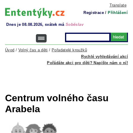
Translate
Registrace
/
Přihlášení
Dnes je 08.08.2026, svátek má
Soběslav
Úvod
/
Volný čas a děti
/
Pořadatelé kroužků
Rychlé vyhledávání akcí
Pořádáte akci pro děti? Napište nám o ní!
Centrum volného času
Arabela