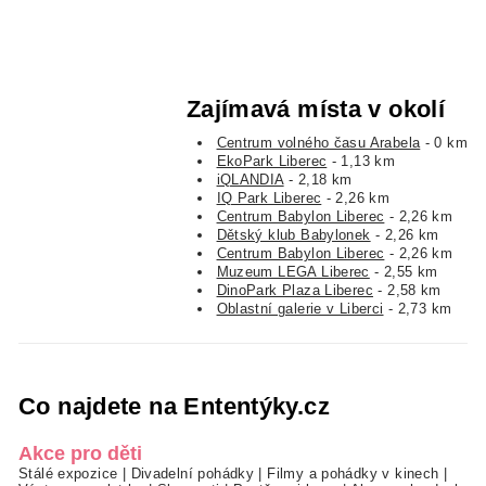
Zajímavá místa v okolí
Centrum volného času Arabela
- 0 km
EkoPark Liberec
- 1,13 km
iQLANDIA
- 2,18 km
IQ Park Liberec
- 2,26 km
Centrum Babylon Liberec
- 2,26 km
Dětský klub Babylonek
- 2,26 km
Centrum Babylon Liberec
- 2,26 km
Muzeum LEGA Liberec
- 2,55 km
DinoPark Plaza Liberec
- 2,58 km
Oblastní galerie v Liberci
- 2,73 km
Co najdete na Ententýky.cz
Akce pro děti
Stálé expozice
|
Divadelní pohádky
|
Filmy a pohádky v kinech
|