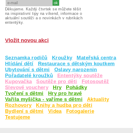
Děkujeme. Každý čtvrtek se můžete těšit
na inspirativní tipy na víkend, informace o
aktuální soutěži a o novinkách v rubrikách
ententýky.
Vložit novou akci
Seznamka rodičů
Kroužky
Mateřská centra
Hlídání dětí
Restaurace s dětským koutkem
Ubytování s dětmi
Oslavy narozenin
Pořadatelé kroužků
Ententýky soutěže
Kupovačka
Soutěže pro děti
Fotosoutěž
Slevové vouchery
Hry
Pohádky
Tvoření s dětmi
Hry pro hravé
Vařila myšička - vaříme s dětmi
Aktuality
Rozhovory
Knihy a hudba pro děti
Bydlení s dětmi
Videa
Fotogalerie
Testujeme