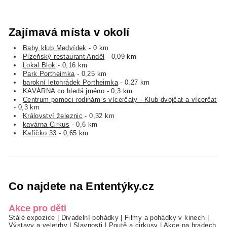
Zajímavá místa v okolí
Baby klub Medvídek
- 0 km
Plzeňský restaurant Anděl
- 0,09 km
Lokal Blok
- 0,16 km
Park Portheimka
- 0,25 km
barokní letohrádek Portheimka
- 0,27 km
KAVÁRNA co hledá jméno
- 0,3 km
Centrum pomoci rodinám s vícerčaty - Klub dvojčat a vícerčat
- 0,3 km
Království železnic
- 0,32 km
kavárna Cirkus
- 0,6 km
Kafíčko 33
- 0,65 km
Co najdete na Ententýky.cz
Akce pro děti
Stálé expozice
|
Divadelní pohádky
|
Filmy a pohádky v kinech
|
Výstavy a veletrhy
|
Slavnosti
|
Poutě a cirkusy
|
Akce na hradech