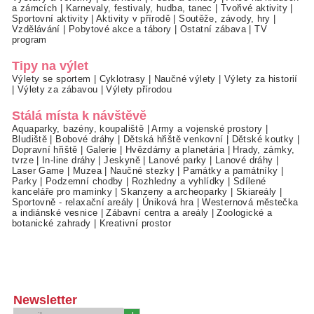
a zámcích
|
Karnevaly, festivaly, hudba, tanec
|
Tvořivé aktivity
|
Sportovní aktivity
|
Aktivity v přírodě
|
Soutěže, závody, hry
|
Vzdělávání
|
Pobytové akce a tábory
|
Ostatní zábava
|
TV
program
Tipy na výlet
Výlety se sportem
|
Cyklotrasy
|
Naučné výlety
|
Výlety za historií
|
Výlety za zábavou
|
Výlety přírodou
Stálá místa k návštěvě
Aquaparky, bazény, koupaliště
|
Army a vojenské prostory
|
Bludiště
|
Bobové dráhy
|
Dětská hřiště venkovní
|
Dětské koutky
|
Dopravní hřiště
|
Galerie
|
Hvězdárny a planetária
|
Hrady, zámky,
tvrze
|
In-line dráhy
|
Jeskyně
|
Lanové parky
|
Lanové dráhy
|
Laser Game
|
Muzea
|
Naučné stezky
|
Památky a památníky
|
Parky
|
Podzemní chodby
|
Rozhledny a vyhlídky
|
Sdílené
kanceláře pro maminky
|
Skanzeny a archeoparky
|
Skiareály
|
Sportovně - relaxační areály
|
Úniková hra
|
Westernová městečka
a indiánské vesnice
|
Zábavní centra a areály
|
Zoologické a
botanické zahrady
|
Kreativní prostor
Newsletter