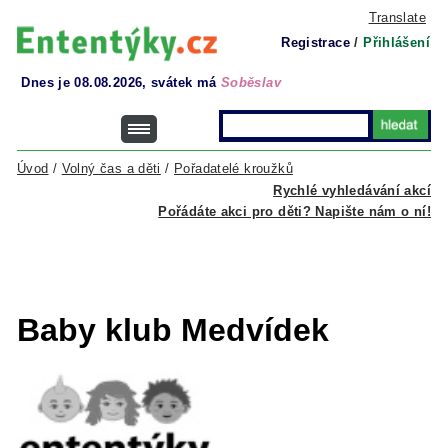
Translate
Registrace
/
Přihlášení
Dnes je 08.08.2026, svátek má
Soběslav
Úvod
/
Volný čas a děti
/
Pořadatelé kroužků
Rychlé vyhledávání akcí
Pořádáte akci pro děti? Napište nám o ní!
Baby klub Medvídek