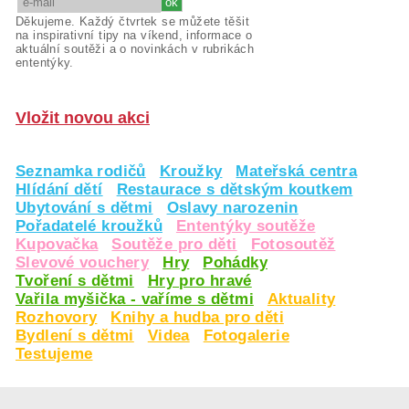
Děkujeme. Každý čtvrtek se můžete těšit
na inspirativní tipy na víkend, informace o
aktuální soutěži a o novinkách v rubrikách
ententýky.
Vložit novou akci
Seznamka rodičů
Kroužky
Mateřská centra
Hlídání dětí
Restaurace s dětským koutkem
Ubytování s dětmi
Oslavy narozenin
Pořadatelé kroužků
Ententýky soutěže
Kupovačka
Soutěže pro děti
Fotosoutěž
Slevové vouchery
Hry
Pohádky
Tvoření s dětmi
Hry pro hravé
Vařila myšička - vaříme s dětmi
Aktuality
Rozhovory
Knihy a hudba pro děti
Bydlení s dětmi
Videa
Fotogalerie
Testujeme