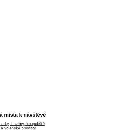
lá místa k návštěvě
arky, bazény, koupaliště
a vojenské prostory