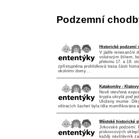
Podzemní chodb
Historické podzemí 
V jádře renesanční 
volutovým štítem, b
přelomu 17. a 18. st
zpřístupněna prohlídková trasa části hist
okolními domy....
Katakomby - Klatovy
Nově otevřená expo
krypta ukrytá pod je
Uloženy mumie .Dí
větracích šachet byla těla mumifikována 
Městské historické s
Jirkovské podzemí.
pískovcových sklepů
každý návštěvník zav