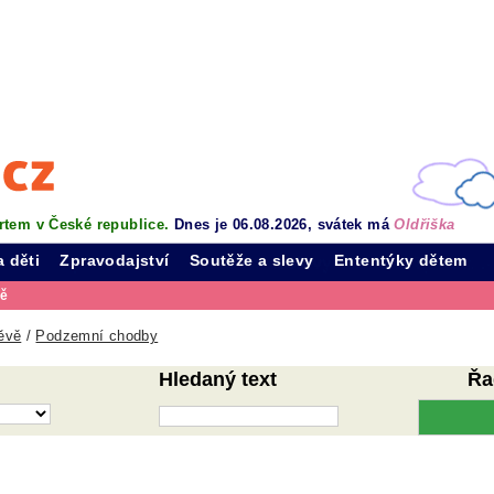
rtem v České republice.
Dnes je 06.08.2026, svátek má
Oldřiška
a děti
Zpravodajství
Soutěže a slevy
Ententýky dětem
vě
ěvě
/
Podzemní chodby
Hledaný text
Řa