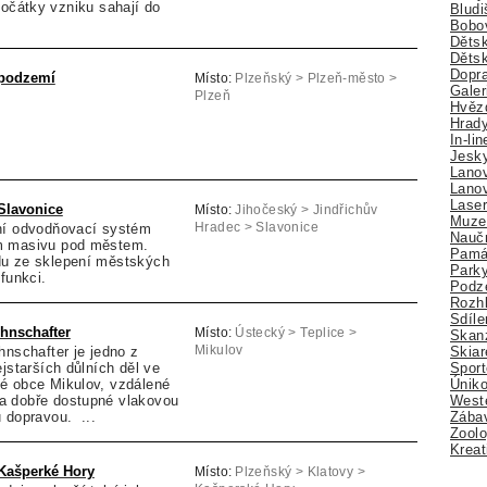
počátky vzniku sahají do
Bludi
Bobo
Dětsk
Děts
Dopra
 podzemí
Místo:
Plzeňský > Plzeň-město >
Galer
Plzeň
Hvězd
Hrady
In-li
Jesk
Lano
Lano
Lase
Slavonice
Místo:
Jihočeský > Jindřichův
Muze
ní odvodňovací systém
Hradec > Slavonice
Nauč
m masivu pod městem.
Pamá
du ze sklepení městských
Park
funkci.
Podz
Rozhl
Sdíle
ehnschafter
Místo:
Ústecký > Teplice >
Skan
hnschafter je jedno z
Mikulov
Skiar
ejstarších důlních děl ve
Sport
é obce Mikulov, vzdálené
Úniko
a dobře dostupné vlakovou
Weste
 dopravou. ...
Zábav
Zoolo
Kreat
Kašperké Hory
Místo:
Plzeňský > Klatovy >