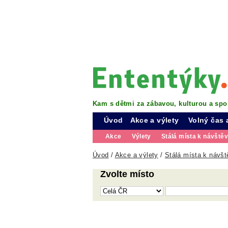
Kam s dětmi za zábavou, kulturou a spo
Úvod
Akce a výlety
Volný čas 
Akce
Výlety
Stálá místa k návště
Úvod
/
Akce a výlety
/
Stálá místa k návšt
Zvolte místo