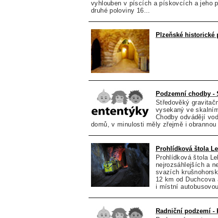
vyhlouben v píscích a pískovcích a jeho 
druhé poloviny 16...
Plzeňské historické
Podzemní chodby - 
Středověký gravitač
vysekaný ve skalní
Chodby odvádějí vo
domů, v minulosti měly zřejmě i obrannou 
Prohlídková štola L
Prohlídková štola Le
nejrozsáhlejších a n
svazích krušnohorsk
12 km od Duchcova 
i místní autobusovou
Radniční podzemí - 