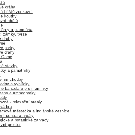
ště
vé dráhy
á hřiště venkovní
ké koutky
vní hřiště
ie
árny a planetária
, zámky, tvrze
ne dráhy
yně
vé parky
vé dráhy
r Game
a
né stezky
tky a památníky
y
emní chodby
edny a vyhlídky
né kanceláře pro maminky
zeny a archeoparky
eály
ovně - relaxační areály
vá hra
rnová městečka a indiánské vesnice
ní centra a areály
gické a botanické zahrady
ivní prostor