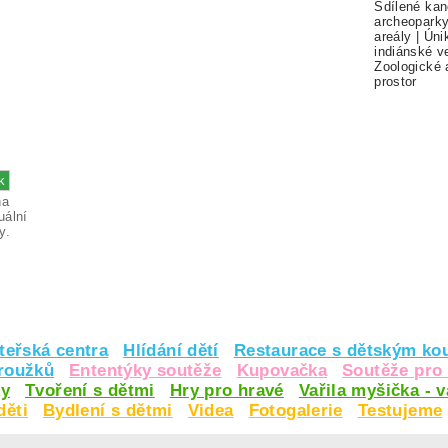
Sdílené kan
archeopark
areály
|
Úni
indiánské v
Zoologické 
prostor
na
uální
y.
teřská centra
Hlídání dětí
Restaurace s dětským ko
kroužků
Ententýky soutěže
Kupovačka
Soutěže pro 
y
Tvoření s dětmi
Hry pro hravé
Vařila myšička - 
děti
Bydlení s dětmi
Videa
Fotogalerie
Testujeme