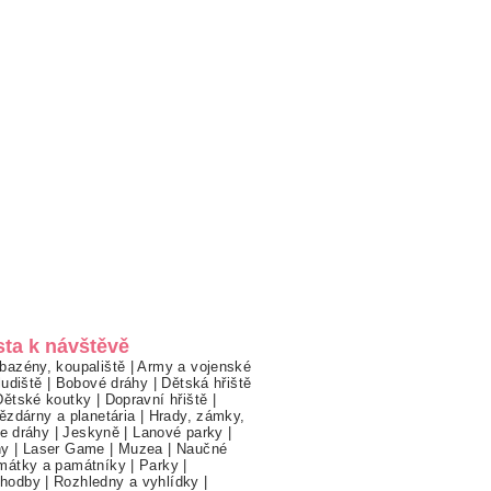
sta k návštěvě
bazény, koupaliště
|
Army a vojenské
ludiště
|
Bobové dráhy
|
Dětská hřiště
Dětské koutky
|
Dopravní hřiště
|
ězdárny a planetária
|
Hrady, zámky,
ne dráhy
|
Jeskyně
|
Lanové parky
|
hy
|
Laser Game
|
Muzea
|
Naučné
mátky a památníky
|
Parky
|
hodby
|
Rozhledny a vyhlídky
|