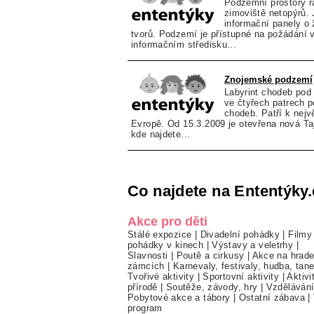
Podzemní prostory ra
zimoviště netopýrů.
informační panely o 
tvorů. Podzemí je přístupné na požádání
informačním středisku...
Znojemské podzemí
Labyrint chodeb po
ve čtyřech patrech 
chodeb. Patří k nejv
Evropě. Od 15.3.2009 je otevřena nová T
kde najdete...
Co najdete na Ententýky.
Akce pro děti
Stálé expozice
|
Divadelní pohádky
|
Filmy
pohádky v kinech
|
Výstavy a veletrhy
|
Slavnosti
|
Poutě a cirkusy
|
Akce na hrade
zámcích
|
Karnevaly, festivaly, hudba, tan
Tvořivé aktivity
|
Sportovní aktivity
|
Aktivi
přírodě
|
Soutěže, závody, hry
|
Vzděláván
Pobytové akce a tábory
|
Ostatní zábava
|
program