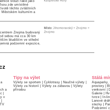
dnice slouží také jako
Kašperské Hory
 Jsou zde umístěné
životě těchto zvláštních
 v Městském kulturním a
Místo:
Jihomoravský > Znojmo >
d centrem Znojma budovaný
Znojmo
pod sebou má cca 30 km
ětším bludištím ve střední
ajemná podzemní expozice,
cz
Tipy na výlet
Stálá mí
 a
Výlety se sportem
|
Cyklotrasy
|
Naučné výlety
|
Aquaparky, 
Výlety za historií
|
Výlety za zábavou
|
Výlety
prostory
|
B
ch a
přírodou
venkovní
|
ec
|
Galerie
|
Hv
ty v
tvrze
|
In-li
í
|
Lanové drá
TV
stezky
|
Pa
Podzemní c