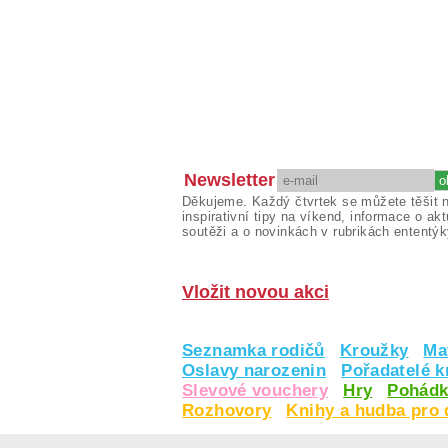
Newsletter
Děkujeme. Každý čtvrtek se můžete těšit 
inspirativní tipy na víkend, informace o akt
soutěži a o novinkách v rubrikách ententýk
Vložit novou akci
Seznamka rodičů
Kroužky
Ma
Oslavy narozenin
Pořadatelé 
Slevové vouchery
Hry
Pohádk
Rozhovory
Knihy a hudba pro 