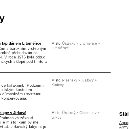
y
s lapidáriem Litoměřice
Místo:
Ústecký > Litoměřice >
dům s barokním vrstveným
Litoměřice
arokně přebudován na
ol. V roce 1975 byla odtud
orických sklepů pod tímto a
Místo:
Plzeňský > Klatovy >
zice katakomb. Podzemní
Klatovy
zuitským kostelem .
ky důmyslnému systému
a konzervována.
klepy v Jirkově
Stá
Místo:
Ústecký > Chomutov >
 Podmanivá zákoutí
Jirkov
 je místo, kam by měl
Aquap
ítat. Jirkovský labyrint je
Army 