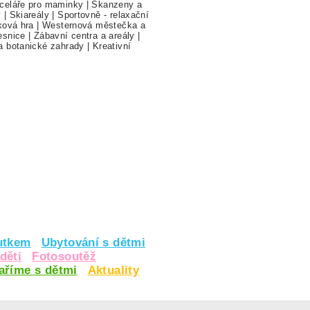
celáře pro maminky
|
Skanzeny a
y
|
Skiareály
|
Sportovně - relaxační
ková hra
|
Westernová městečka a
esnice
|
Zábavní centra a areály
|
a botanické zahrady
|
Kreativní
utkem
Ubytování s dětmi
děti
Fotosoutěž
vaříme s dětmi
Aktuality