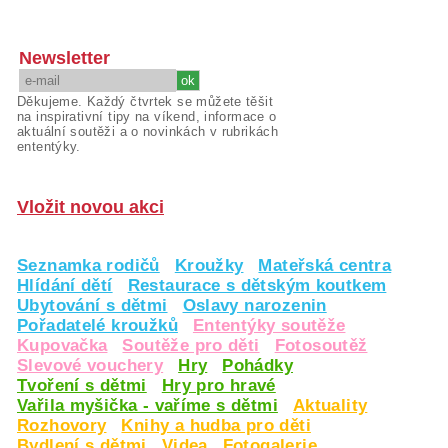
Newsletter
Děkujeme. Každý čtvrtek se můžete těšit
na inspirativní tipy na víkend, informace o
aktuální soutěži a o novinkách v rubrikách
ententýky.
Vložit novou akci
Seznamka rodičů
Kroužky
Mateřská centra
Hlídání dětí
Restaurace s dětským koutkem
Ubytování s dětmi
Oslavy narozenin
Pořadatelé kroužků
Ententýky soutěže
Kupovačka
Soutěže pro děti
Fotosoutěž
Slevové vouchery
Hry
Pohádky
Tvoření s dětmi
Hry pro hravé
Vařila myšička - vaříme s dětmi
Aktuality
Rozhovory
Knihy a hudba pro děti
Bydlení s dětmi
Videa
Fotogalerie