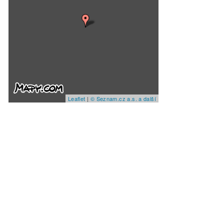
Leaflet
|
© Seznam.cz a.s. a další