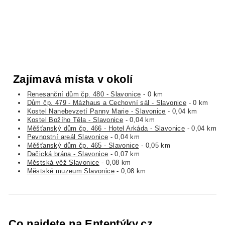
Zajímavá místa v okolí
Renesanční dům čp. 480 - Slavonice
- 0 km
Dům čp. 479 - Mázhaus a Cechovní sál - Slavonice
- 0 km
Kostel Nanebevzetí Panny Marie - Slavonice
- 0,04 km
Kostel Božího Těla - Slavonice
- 0,04 km
Měšťanský dům čp. 466 - Hotel Arkáda - Slavonice
- 0,04 km
Pevnostní areál Slavonice
- 0,04 km
Měšťanský dům čp. 465 - Slavonice
- 0,05 km
Dačická brána - Slavonice
- 0,07 km
Městská věž Slavonice
- 0,08 km
Městské muzeum Slavonice
- 0,08 km
Co najdete na Ententýky.cz