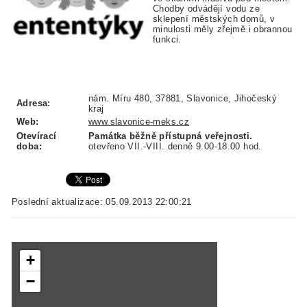
Chodby odvádějí vodu ze
sklepení městských domů, v
minulosti měly zřejmě i obrannou
funkci.
nám. Míru 480, 37881, Slavonice, Jihočeský
Adresa:
kraj
Web:
www.slavonice-meks.cz
Otevírací
Památka běžně přístupná veřejnosti.
doba:
otevřeno VII.-VIII. denně 9.00-18.00 hod.
Poslední aktualizace: 05.09.2013 22:00:21
+
−