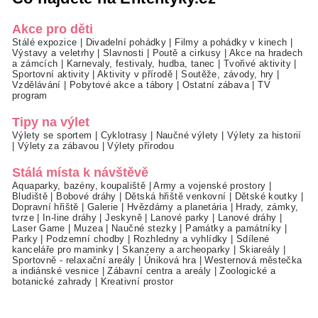
Akce pro děti
Stálé expozice
|
Divadelní pohádky
|
Filmy a pohádky v kinech
|
Výstavy a veletrhy
|
Slavnosti
|
Poutě a cirkusy
|
Akce na hradech
a zámcích
|
Karnevaly, festivaly, hudba, tanec
|
Tvořivé aktivity
|
Sportovní aktivity
|
Aktivity v přírodě
|
Soutěže, závody, hry
|
Vzdělávání
|
Pobytové akce a tábory
|
Ostatní zábava
|
TV
program
Tipy na výlet
Výlety se sportem
|
Cyklotrasy
|
Naučné výlety
|
Výlety za historií
|
Výlety za zábavou
|
Výlety přírodou
Stálá místa k návštěvě
Aquaparky, bazény, koupaliště
|
Army a vojenské prostory
|
Bludiště
|
Bobové dráhy
|
Dětská hřiště venkovní
|
Dětské koutky
|
Dopravní hřiště
|
Galerie
|
Hvězdárny a planetária
|
Hrady, zámky,
tvrze
|
In-line dráhy
|
Jeskyně
|
Lanové parky
|
Lanové dráhy
|
Laser Game
|
Muzea
|
Naučné stezky
|
Památky a památníky
|
Parky
|
Podzemní chodby
|
Rozhledny a vyhlídky
|
Sdílené
kanceláře pro maminky
|
Skanzeny a archeoparky
|
Skiareály
|
Sportovně - relaxační areály
|
Úniková hra
|
Westernová městečka
a indiánské vesnice
|
Zábavní centra a areály
|
Zoologické a
botanické zahrady
|
Kreativní prostor