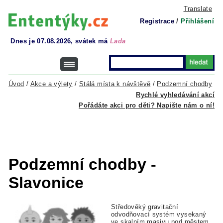
Translate
Registrace
/
Přihlášení
Dnes je 07.08.2026, svátek má
Lada
Úvod
/
Akce a výlety
/
Stálá místa k návštěvě
/
Podzemní chodby
Rychlé vyhledávání akcí
Pořádáte akci pro děti? Napište nám o ní!
Podzemní chodby -
Slavonice
Středověký gravitační
odvodňovací systém vysekaný
ve skalním masivu pod městem.