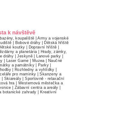
sta k návštěvě
bazény, koupaliště
|
Army a vojenské
ludiště
|
Bobové dráhy
|
Dětská hřiště
Dětské koutky
|
Dopravní hřiště
|
ězdárny a planetária
|
Hrady, zámky,
ne dráhy
|
Jeskyně
|
Lanové parky
|
hy
|
Laser Game
|
Muzea
|
Naučné
mátky a památníky
|
Parky
|
hodby
|
Rozhledny a vyhlídky
|
celáře pro maminky
|
Skanzeny a
y
|
Skiareály
|
Sportovně - relaxační
ková hra
|
Westernová městečka a
esnice
|
Zábavní centra a areály
|
a botanické zahrady
|
Kreativní