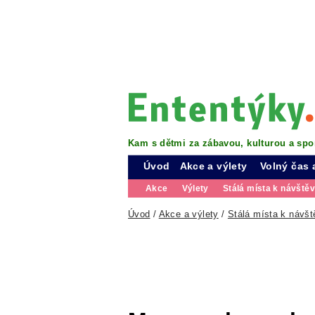
Kam s dětmi za zábavou, kulturou a spo
Úvod
Akce a výlety
Volný čas 
Akce
Výlety
Stálá místa k návště
Úvod
/
Akce a výlety
/
Stálá místa k návšt