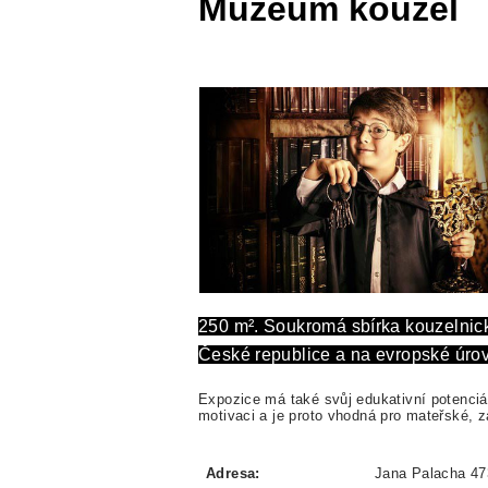
Muzeum kouzel
250 m². Soukromá sbírka kouzelnický
České republice a na evropské úrov
Expozice má také svůj edukativní potenciál. 
motivaci a je proto vhodná pro mateřské, zá
Adresa:
Jana Palacha 473