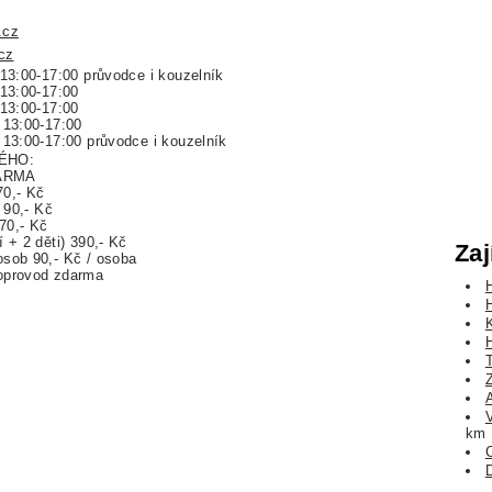
.cz
cz
13:00-17:00 průvodce i kouzelník
 13:00-17:00
 13:00-17:00
 13:00-17:00
13:00-17:00 průvodce i kouzelník
ÉHO:
DARMA
 70,- Kč
t 90,- Kč
70,- Kč
 + 2 děti) 390,- Kč
Zaj
osob 90,- Kč / osoba
oprovod zdarma
km