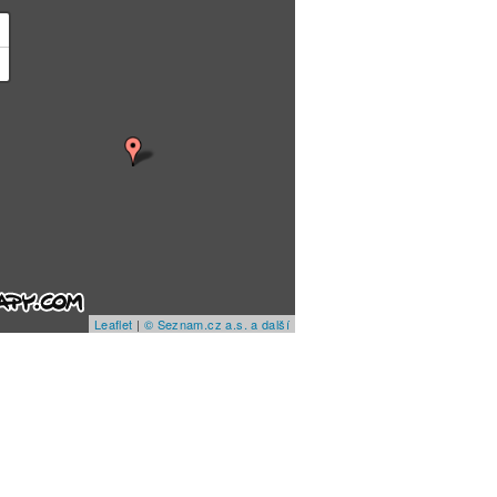
+
−
Leaflet
|
© Seznam.cz a.s. a další