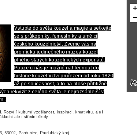
Vstupte do světa kouzel a magie a setkejte
se s průkopníky, řemeslníky a umělci
českého kouzelnictví. Zveme vás na
prohlídku jedinečného muzea kouzel
plného starých kouzelnických exponátů.
Pouze u nás je možné
nahlédnout
do
historie kouzelnictví průřezem od roku 1820
až po současnost, a to na ploše přibližně
ch rekvizit z celého světa je nejrozsáhlejší v
ni.
Rozvíjí kulturní vzdělanost, inspiraci, kreativitu, ale i
kladní ale i střední školy.
, 53002, Pardubice, Pardubický kraj