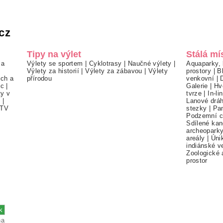
cz
Tipy na výlet
Stálá mí
 a
Výlety se sportem
|
Cyklotrasy
|
Naučné výlety
|
Aquaparky, 
Výlety za historií
|
Výlety za zábavou
|
Výlety
prostory
|
B
ch a
přírodou
venkovní
|
ec
|
Galerie
|
Hv
ty v
tvrze
|
In-li
í
|
Lanové drá
TV
stezky
|
Pa
Podzemní c
Sdílené kan
archeopark
areály
|
Úni
indiánské v
Zoologické 
prostor
na