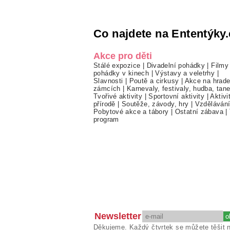
Co najdete na Ententýky.
Akce pro děti
Stálé expozice
|
Divadelní pohádky
|
Filmy
pohádky v kinech
|
Výstavy a veletrhy
|
Slavnosti
|
Poutě a cirkusy
|
Akce na hrade
zámcích
|
Karnevaly, festivaly, hudba, tan
Tvořivé aktivity
|
Sportovní aktivity
|
Aktivi
přírodě
|
Soutěže, závody, hry
|
Vzděláván
Pobytové akce a tábory
|
Ostatní zábava
|
program
Newsletter
Děkujeme. Každý čtvrtek se můžete těšit 