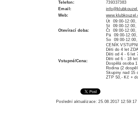
Telefon:
739337383
Email:
info@klubkouzel
Web:
www.klubkouzel.
Út 09:00-12:00, 
St 09:00-12:00,
Otevírací doba:
Čt 09:00-12:00,
Pá 09:00-12:00,
So 09:00-12:00, 
CENÍK VSTUPN
Děti do 4 let Z
Děti od 4 - 6 let
Děti od 6 - 18 le
Vstupné/Cena:
Dospělá osoba 1
Rodina (2 dospělí
Skupiny nad 15 
ZTP 50,- Kč + d
Poslední aktualizace: 25.08.2017 12:59:17