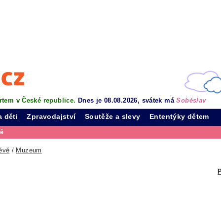
rtem v České republice.
Dnes je 08.08.2026, svátek má
Soběslav
a děti
Zpravodajství
Soutěže a slevy
Ententýky dětem
vě
ěvě
/
Muzeum
P