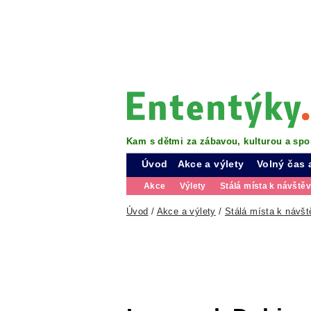
Kam s dětmi za zábavou, kulturou a spo
Úvod
Akce a výlety
Volný čas 
Akce
Výlety
Stálá místa k návště
Úvod
/
Akce a výlety
/
Stálá místa k návšt