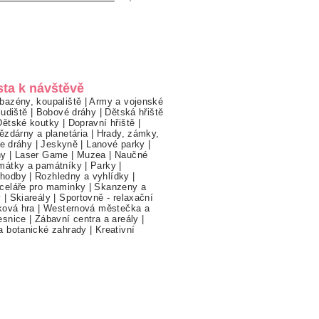
sta k návštěvě
bazény, koupaliště
|
Army a vojenské
ludiště
|
Bobové dráhy
|
Dětská hřiště
Dětské koutky
|
Dopravní hřiště
|
ězdárny a planetária
|
Hrady, zámky,
ne dráhy
|
Jeskyně
|
Lanové parky
|
hy
|
Laser Game
|
Muzea
|
Naučné
mátky a památníky
|
Parky
|
hodby
|
Rozhledny a vyhlídky
|
celáře pro maminky
|
Skanzeny a
y
|
Skiareály
|
Sportovně - relaxační
ková hra
|
Westernová městečka a
esnice
|
Zábavní centra a areály
|
a botanické zahrady
|
Kreativní