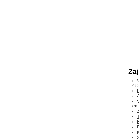
Zaj
2,5
km