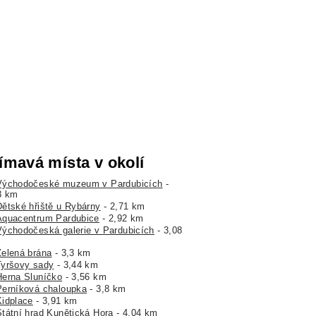
ímavá místa v okolí
Východočeské muzeum v Pardubicích
-
3 km
Dětské hřiště u Rybárny
- 2,71 km
Aquacentrum Pardubice
- 2,92 km
Východočeská galerie v Pardubicích
- 3,08
Zelená brána
- 3,3 km
Tyršovy sady
- 3,44 km
Herna Sluníčko
- 3,56 km
Perníková chaloupka
- 3,8 km
Kidplace
- 3,91 km
Státní hrad Kunětická Hora
- 4,04 km