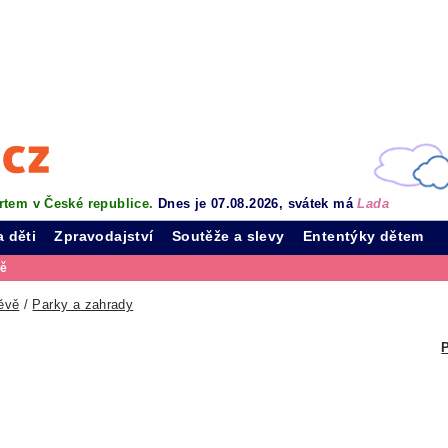
rtem v České republice.
Dnes je 07.08.2026, svátek má
Lada
a děti
Zpravodajství
Soutěže a slevy
Ententýky dětem
vě
ěvě
/
Parky a zahrady
P