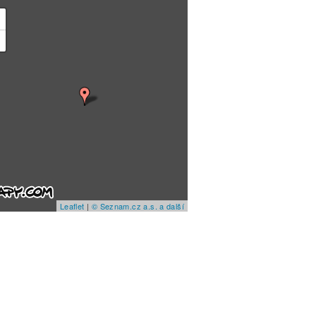
+
−
Leaflet
|
© Seznam.cz a.s. a další