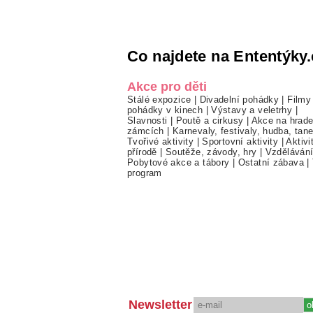
Co najdete na Ententýky.
Akce pro děti
Stálé expozice
|
Divadelní pohádky
|
Filmy
pohádky v kinech
|
Výstavy a veletrhy
|
Slavnosti
|
Poutě a cirkusy
|
Akce na hrade
zámcích
|
Karnevaly, festivaly, hudba, tan
Tvořivé aktivity
|
Sportovní aktivity
|
Aktivi
přírodě
|
Soutěže, závody, hry
|
Vzděláván
Pobytové akce a tábory
|
Ostatní zábava
|
program
Newsletter