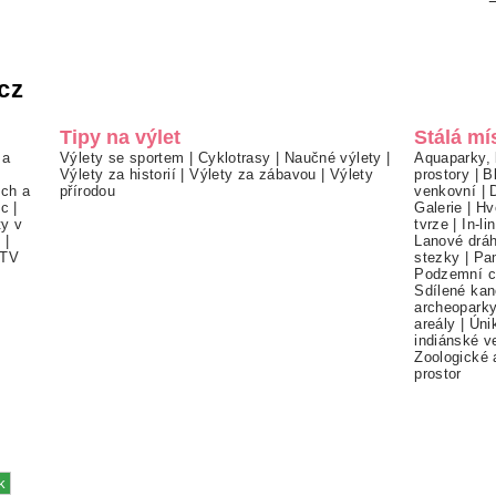
cz
Tipy na výlet
Stálá mí
 a
Výlety se sportem
|
Cyklotrasy
|
Naučné výlety
|
Aquaparky, 
Výlety za historií
|
Výlety za zábavou
|
Výlety
prostory
|
B
ch a
přírodou
venkovní
|
ec
|
Galerie
|
Hv
ty v
tvrze
|
In-li
í
|
Lanové drá
TV
stezky
|
Pa
Podzemní c
Sdílené kan
archeopark
areály
|
Úni
indiánské v
Zoologické 
prostor