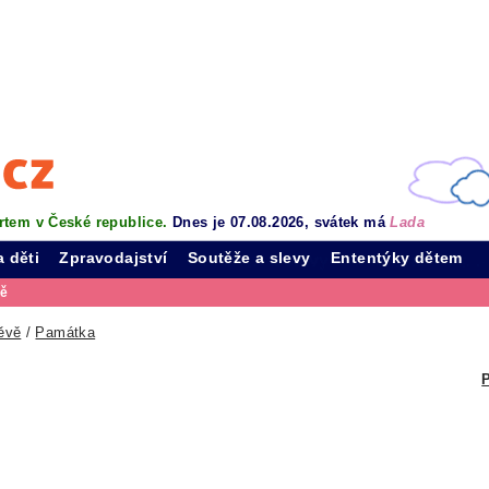
rtem v České republice.
Dnes je 07.08.2026, svátek má
Lada
a děti
Zpravodajství
Soutěže a slevy
Ententýky dětem
vě
ěvě
/
Památka
P