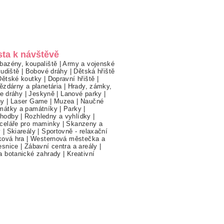
sta k návštěvě
bazény, koupaliště
|
Army a vojenské
ludiště
|
Bobové dráhy
|
Dětská hřiště
Dětské koutky
|
Dopravní hřiště
|
ězdárny a planetária
|
Hrady, zámky,
ne dráhy
|
Jeskyně
|
Lanové parky
|
hy
|
Laser Game
|
Muzea
|
Naučné
mátky a památníky
|
Parky
|
hodby
|
Rozhledny a vyhlídky
|
celáře pro maminky
|
Skanzeny a
y
|
Skiareály
|
Sportovně - relaxační
ková hra
|
Westernová městečka a
esnice
|
Zábavní centra a areály
|
a botanické zahrady
|
Kreativní