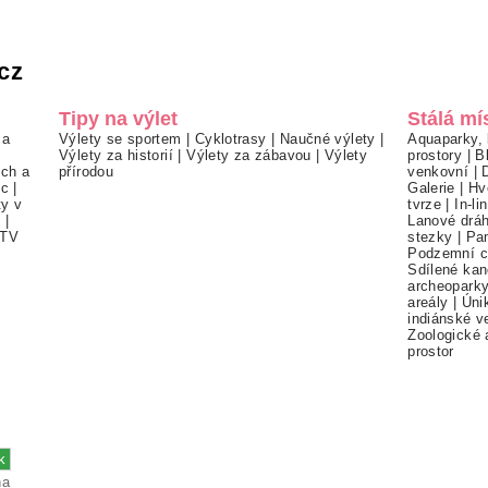
cz
Tipy na výlet
Stálá mí
 a
Výlety se sportem
|
Cyklotrasy
|
Naučné výlety
|
Aquaparky, 
Výlety za historií
|
Výlety za zábavou
|
Výlety
prostory
|
B
ch a
přírodou
venkovní
|
ec
|
Galerie
|
Hv
ty v
tvrze
|
In-li
í
|
Lanové drá
TV
stezky
|
Pa
Podzemní c
Sdílené kan
archeopark
areály
|
Úni
indiánské v
Zoologické 
prostor
na