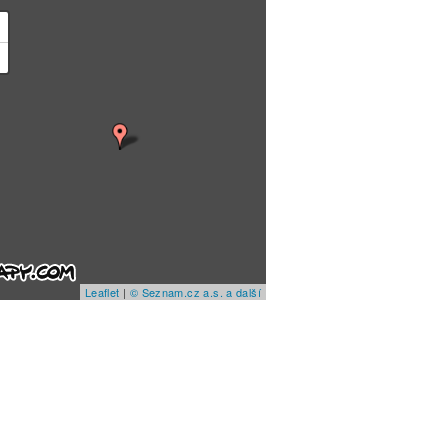
+
−
Leaflet
|
© Seznam.cz a.s. a další