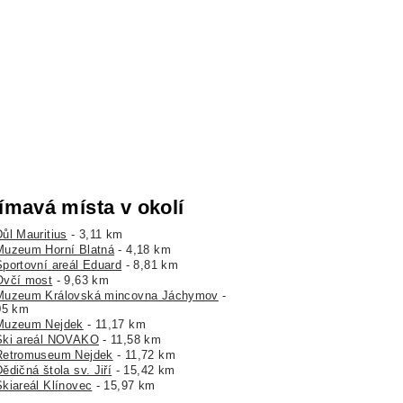
ímavá místa v okolí
Důl Mauritius
- 3,11 km
Muzeum Horní Blatná
- 4,18 km
Sportovní areál Eduard
- 8,81 km
Ovčí most
- 9,63 km
Muzeum Královská mincovna Jáchymov
-
05 km
Muzeum Nejdek
- 11,17 km
Ski areál NOVAKO
- 11,58 km
Retromuseum Nejdek
- 11,72 km
ědičná štola sv. Jiří
- 15,42 km
Skiareál Klínovec
- 15,97 km