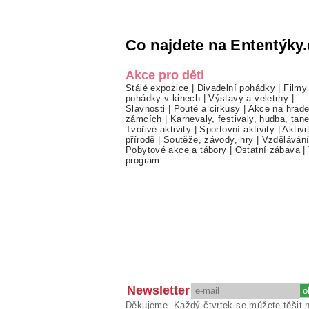
Co najdete na Ententýky.
Akce pro děti
Stálé expozice
|
Divadelní pohádky
|
Filmy
pohádky v kinech
|
Výstavy a veletrhy
|
Slavnosti
|
Poutě a cirkusy
|
Akce na hrade
zámcích
|
Karnevaly, festivaly, hudba, tan
Tvořivé aktivity
|
Sportovní aktivity
|
Aktivi
přírodě
|
Soutěže, závody, hry
|
Vzděláván
Pobytové akce a tábory
|
Ostatní zábava
|
program
Newsletter
Děkujeme. Každý čtvrtek se můžete těšit 