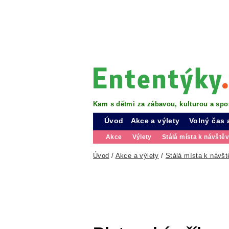
Kam s dětmi za zábavou, kulturou a spo
Úvod
Akce a výlety
Volný čas 
Akce
Výlety
Stálá místa k návště
Úvod
/
Akce a výlety
/
Stálá místa k návšt