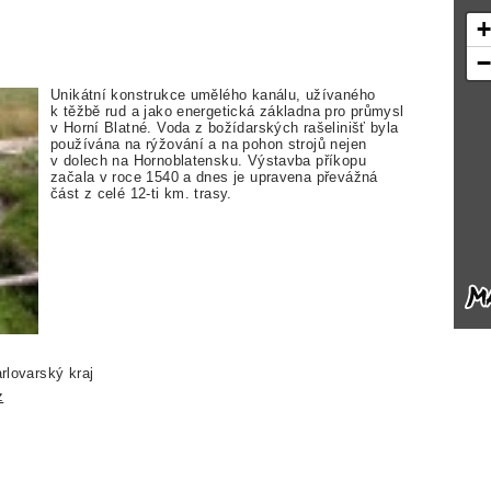
Unikátní konstrukce umělého kanálu, užívaného
k těžbě rud a jako energetická základna pro průmysl
v Horní Blatné. Voda z božídarských rašelinišť byla
používána na rýžování a na pohon strojů nejen
v dolech na Hornoblatensku. Výstavba příkopu
začala v roce 1540 a dnes je upravena převážná
část z celé 12-ti km. trasy.
rlovarský kraj
z