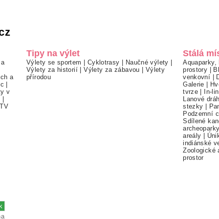
cz
Tipy na výlet
Stálá mí
 a
Výlety se sportem
|
Cyklotrasy
|
Naučné výlety
|
Aquaparky, 
Výlety za historií
|
Výlety za zábavou
|
Výlety
prostory
|
B
ch a
přírodou
venkovní
|
ec
|
Galerie
|
Hv
ty v
tvrze
|
In-li
í
|
Lanové drá
TV
stezky
|
Pa
Podzemní c
Sdílené kan
archeopark
areály
|
Úni
indiánské v
Zoologické 
prostor
na