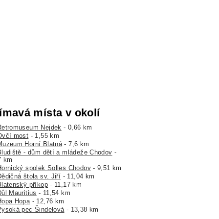
ímavá místa v okolí
Retromuseum Nejdek
- 0,66 km
Ovčí most
- 1,55 km
Muzeum Horní Blatná
- 7,6 km
Bludiště - dům dětí a mládeže Chodov
-
7 km
Hornický spolek Solles Chodov
- 9,51 km
ědičná štola sv. Jiří
- 11,04 km
Blatenský příkop
- 11,17 km
Důl Mauritius
- 11,54 km
Hopa Hopa
- 12,76 km
Vysoká pec Šindelová
- 13,38 km