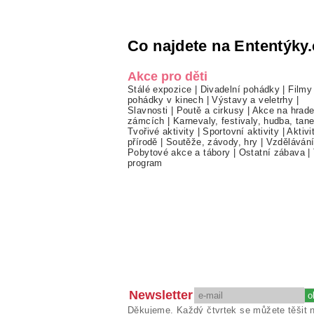
Co najdete na Ententýky.
Akce pro děti
Stálé expozice
|
Divadelní pohádky
|
Filmy
pohádky v kinech
|
Výstavy a veletrhy
|
Slavnosti
|
Poutě a cirkusy
|
Akce na hrade
zámcích
|
Karnevaly, festivaly, hudba, tan
Tvořivé aktivity
|
Sportovní aktivity
|
Aktivi
přírodě
|
Soutěže, závody, hry
|
Vzděláván
Pobytové akce a tábory
|
Ostatní zábava
|
program
Newsletter
Děkujeme. Každý čtvrtek se můžete těšit 