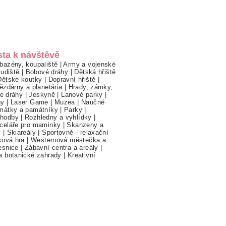
sta k návštěvě
bazény, koupaliště
|
Army a vojenské
ludiště
|
Bobové dráhy
|
Dětská hřiště
Dětské koutky
|
Dopravní hřiště
|
ězdárny a planetária
|
Hrady, zámky,
ne dráhy
|
Jeskyně
|
Lanové parky
|
hy
|
Laser Game
|
Muzea
|
Naučné
mátky a památníky
|
Parky
|
hodby
|
Rozhledny a vyhlídky
|
celáře pro maminky
|
Skanzeny a
y
|
Skiareály
|
Sportovně - relaxační
ková hra
|
Westernová městečka a
esnice
|
Zábavní centra a areály
|
a botanické zahrady
|
Kreativní