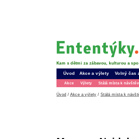
Kam s dětmi za zábavou, kulturou a spo
Úvod
Akce a výlety
Volný čas 
Akce
Výlety
Stálá místa k návště
Úvod
/
Akce a výlety
/
Stálá místa k návšt