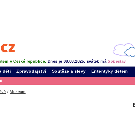
rtem v České republice.
Dnes je 08.08.2026, svátek má
Soběslav
a děti
Zpravodajství
Soutěže a slevy
Ententýky dětem
vě
ěvě
/
Muzeum
P