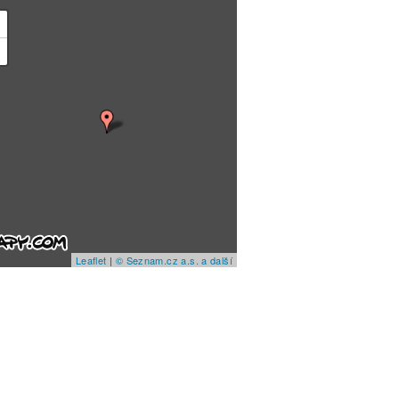
+
−
Leaflet
|
© Seznam.cz a.s. a další