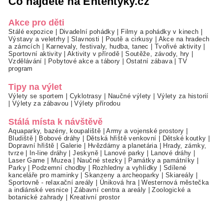
Co najdete na Ententýky.cz
Akce pro děti
Stálé expozice
|
Divadelní pohádky
|
Filmy a pohádky v kinech
|
Výstavy a veletrhy
|
Slavnosti
|
Poutě a cirkusy
|
Akce na hradech
a zámcích
|
Karnevaly, festivaly, hudba, tanec
|
Tvořivé aktivity
|
Sportovní aktivity
|
Aktivity v přírodě
|
Soutěže, závody, hry
|
Vzdělávání
|
Pobytové akce a tábory
|
Ostatní zábava
|
TV
program
Tipy na výlet
Výlety se sportem
|
Cyklotrasy
|
Naučné výlety
|
Výlety za historií
|
Výlety za zábavou
|
Výlety přírodou
Stálá místa k návštěvě
Aquaparky, bazény, koupaliště
|
Army a vojenské prostory
|
Bludiště
|
Bobové dráhy
|
Dětská hřiště venkovní
|
Dětské koutky
|
Dopravní hřiště
|
Galerie
|
Hvězdárny a planetária
|
Hrady, zámky,
tvrze
|
In-line dráhy
|
Jeskyně
|
Lanové parky
|
Lanové dráhy
|
Laser Game
|
Muzea
|
Naučné stezky
|
Památky a památníky
|
Parky
|
Podzemní chodby
|
Rozhledny a vyhlídky
|
Sdílené
kanceláře pro maminky
|
Skanzeny a archeoparky
|
Skiareály
|
Sportovně - relaxační areály
|
Úniková hra
|
Westernová městečka
a indiánské vesnice
|
Zábavní centra a areály
|
Zoologické a
botanické zahrady
|
Kreativní prostor