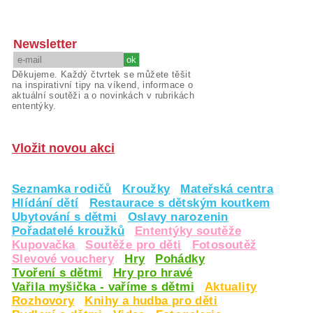
Newsletter
Děkujeme. Každý čtvrtek se můžete těšit
na inspirativní tipy na víkend, informace o
aktuální soutěži a o novinkách v rubrikách
ententýky.
Vložit novou akci
Seznamka rodičů
Kroužky
Mateřská centra
Hlídání dětí
Restaurace s dětským koutkem
Ubytování s dětmi
Oslavy narozenin
Pořadatelé kroužků
Ententýky soutěže
Kupovačka
Soutěže pro děti
Fotosoutěž
Slevové vouchery
Hry
Pohádky
Tvoření s dětmi
Hry pro hravé
Vařila myšička - vaříme s dětmi
Aktuality
Rozhovory
Knihy a hudba pro děti