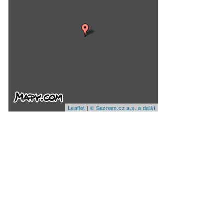
Leaflet
|
© Seznam.cz a.s. a další