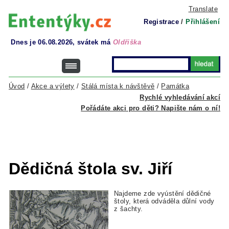
Translate
Registrace
/
Přihlášení
Dnes je 06.08.2026, svátek má
Oldřiška
Úvod
/
Akce a výlety
/
Stálá místa k návštěvě
/
Památka
Rychlé vyhledávání akcí
Pořádáte akci pro děti? Napište nám o ní!
Dědičná štola sv. Jiří
Najdeme zde vyústění dědičné
štoly, která odváděla důlní vody
z šachty.