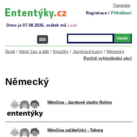
Translate
Registrace
/
Přihlášení
Dnes je 07.08.2026, svátek má
Lada
Úvod
/
Volný čas a děti
/
Kroužky
/
Jazykové kurzy
/
Německý
Rychlé vyhledávání akcí
Německý
Němčina - Jazykové studio Rolino
Němčina začátečníci - Teburg