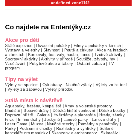
undefined zone1142
Co najdete na Ententýky.cz
Akce pro děti
Stálé expozice
|
Divadelní pohádky
|
Filmy a pohádky v kinech
|
Výstavy a veletrhy
|
Slavnosti
|
Poutě a cirkusy
|
Akce na hradech
a zámcích
|
Karnevaly, festivaly, hudba, tanec
|
Tvořivé aktivity
|
Sportovní aktivity
|
Aktivity v přírodě
|
Soutěže, závody, hry
|
Vzdělávání
|
Pobytové akce a tábory
|
Ostatní zábava
|
TV
program
Tipy na výlet
Výlety se sportem
|
Cyklotrasy
|
Naučné výlety
|
Výlety za historií
|
Výlety za zábavou
|
Výlety přírodou
Stálá místa k návštěvě
Aquaparky, bazény, koupaliště
|
Army a vojenské prostory
|
Bludiště
|
Bobové dráhy
|
Dětská hřiště venkovní
|
Dětské koutky
|
Dopravní hřiště
|
Galerie
|
Hvězdárny a planetária
|
Hrady, zámky,
tvrze
|
In-line dráhy
|
Jeskyně
|
Lanové parky
|
Lanové dráhy
|
Laser Game
|
Muzea
|
Naučné stezky
|
Památky a památníky
|
Parky
|
Podzemní chodby
|
Rozhledny a vyhlídky
|
Sdílené
kanceláře pro maminky
|
Skanzeny a archeoparky
|
Skiareály
|