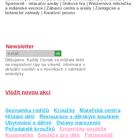
Sportovně - relaxační areály
|
Úniková hra
|
Westernová městečka
a indiánské vesnice
|
Zábavní centra a areály
|
Zoologické a
botanické zahrady
|
Kreativní prostor
Newsletter
Děkujeme. Každý čtvrtek se můžete těšit
na inspirativní tipy na víkend, informace o
aktuální soutěži a o novinkách v rubrikách
ententýky.
Vložit novou akci
Seznamka rodičů
Kroužky
Mateřská centra
Hlídání dětí
Restaurace s dětským koutkem
Ubytování s dětmi
Oslavy narozenin
Pořadatelé kroužků
Ententýky soutěže
Kupovačka
Soutěže pro děti
Fotosoutěž