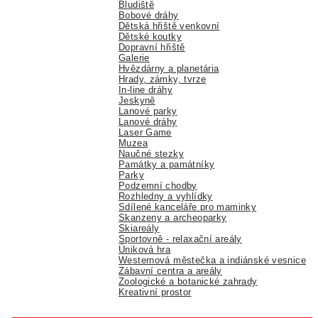
Bludiště
Bobové dráhy
Dětská hřiště venkovní
Dětské koutky
Dopravní hřiště
Galerie
Hvězdárny a planetária
Hrady, zámky, tvrze
In-line dráhy
Jeskyně
Lanové parky
Lanové dráhy
Laser Game
Muzea
Naučné stezky
Památky a památníky
Parky
Podzemní chodby
Rozhledny a vyhlídky
Sdílené kanceláře pro maminky
Skanzeny a archeoparky
Skiareály
Sportovně - relaxační areály
Úniková hra
Westernová městečka a indiánské vesnice
Zábavní centra a areály
Zoologické a botanické zahrady
Kreativní prostor