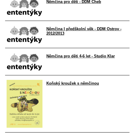
Němčina pro děti - DDM Cheb
Němčina I předškolní věk - DDM Ostrov -
2012/2013
Němčina pro děti 4-6 let - Studio Klar
Koňský kroužek s němčinou