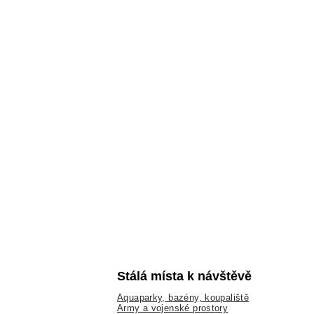
Stálá místa k návštěvě
Aquaparky, bazény, koupaliště
Army a vojenské prostory