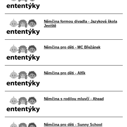
Němčina formou divadla - Jazyková škola
Jeviště
Němčina pro děti - MC Břežánek
Němčina pro děti - Alfík
Němčina s rodilou mluvčí - Ahead
Němčina pro děti - Sunny School