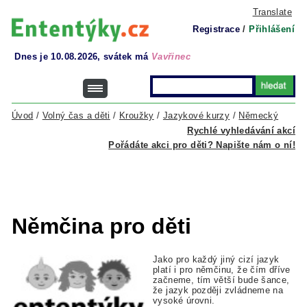
Translate
Registrace
/
Přihlášení
Dnes je 10.08.2026, svátek má
Vavřinec
Úvod
/
Volný čas a děti
/
Kroužky
/
Jazykové kurzy
/
Německý
Rychlé vyhledávání akcí
Pořádáte akci pro děti? Napište nám o ní!
Němčina pro děti
Jako pro každý jiný cizí jazyk
platí i pro němčinu, že čím dříve
začneme, tím větší bude šance,
že jazyk později zvládneme na
vysoké úrovni.