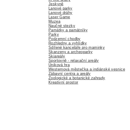
Jeskyně
Lanové parky
Lanové dráhy
Laser Game
Muzea
Naučné stezky
Památky a památníky
Parky
Podzemní chodby
Rozhledny a vyhlídky
Sdílené kanceláře pro maminky
Skanzeny a archeoparky
Skiareály
Sportovně - relaxační areály
Úniková hra
Westernová městečka a indiánské vesnice
Zábavní centra a areály
Zoologické a botanické zahrady
Kreativní prostor