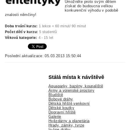
Umožněte proto svým dětem
získat do budoucna velkou
konkurenční výhodu v podobě
znalosti němčiny!
Doba trvání kurzu:
1 lekce = 60 minut/ 90 minut
Počet dětí v kurzu:
5 studentů
Věková kategorie:
4 - 15 let
Poslední aktualizace: 05.03.2013 15:50:44
Stálá místa k návštěvě
Aquaparky, bazény, koupaliště
Army a vojenské prostory
Bludiště
Bobové dráhy
Dětská hřiště venkovní
Dětské koutky
Dopravní hřiště
Galerie
Hvězdárny a planetária
Hrady, zámky, tvrze
In-line dráhy