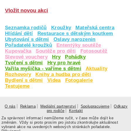
Vložit novou akci
Seznamka rodičů
Kroužky
Mateřská centra
Hlídání dětí
Restaurace s dětským koutkem
Ubytování s dětmi
Oslavy narozenin
Pořadatelé kroužků
Ententýky soutěže
Kupovačka
Soutěže pro děti
Fotosoutěž
Slevové vouchery
Hry
Pohádky
Tvoření s dětmi
Hry pro hravé
Vařila myšička - vaříme s dětmi
Aktuality
Rozhovory
Knihy a hudba pro děti
Bydlení s dětmi
Videa
Fotogalerie
Testujeme
O nás
Reklama
Mediální partnerství
Spolupracujeme
Odkazy
pro rodiče
Kontakt
Za správnost informací nemůžeme ručit, v čase může dojít ke
změnám. Vždy si proto prosím pro jistotu zkontrolujte aktuálnost
vybrané akce na uvedených webových stránkách pořadatele.