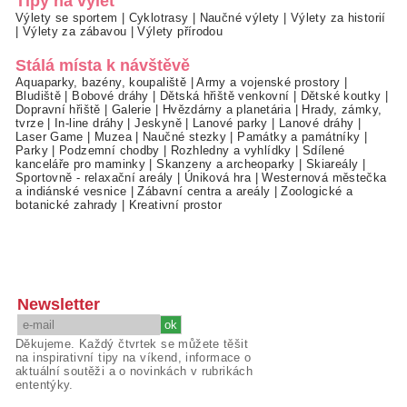
Tipy na výlet
Výlety se sportem
|
Cyklotrasy
|
Naučné výlety
|
Výlety za historií
|
Výlety za zábavou
|
Výlety přírodou
Stálá místa k návštěvě
Aquaparky, bazény, koupaliště
|
Army a vojenské prostory
|
Bludiště
|
Bobové dráhy
|
Dětská hřiště venkovní
|
Dětské koutky
|
Dopravní hřiště
|
Galerie
|
Hvězdárny a planetária
|
Hrady, zámky,
tvrze
|
In-line dráhy
|
Jeskyně
|
Lanové parky
|
Lanové dráhy
|
Laser Game
|
Muzea
|
Naučné stezky
|
Památky a památníky
|
Parky
|
Podzemní chodby
|
Rozhledny a vyhlídky
|
Sdílené
kanceláře pro maminky
|
Skanzeny a archeoparky
|
Skiareály
|
Sportovně - relaxační areály
|
Úniková hra
|
Westernová městečka
a indiánské vesnice
|
Zábavní centra a areály
|
Zoologické a
botanické zahrady
|
Kreativní prostor
Newsletter
Děkujeme. Každý čtvrtek se můžete těšit
na inspirativní tipy na víkend, informace o
aktuální soutěži a o novinkách v rubrikách
ententýky.