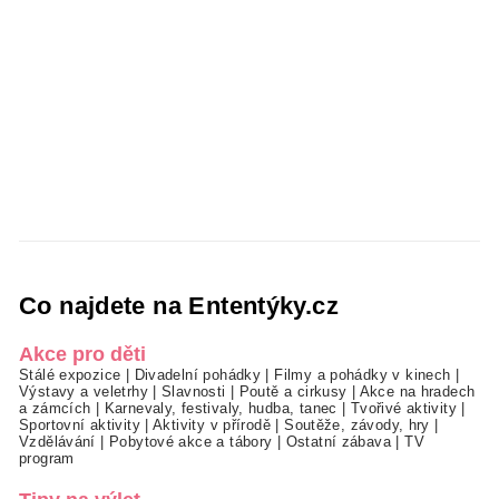
Co najdete na Ententýky.cz
Akce pro děti
Stálé expozice
|
Divadelní pohádky
|
Filmy a pohádky v kinech
|
Výstavy a veletrhy
|
Slavnosti
|
Poutě a cirkusy
|
Akce na hradech
a zámcích
|
Karnevaly, festivaly, hudba, tanec
|
Tvořivé aktivity
|
Sportovní aktivity
|
Aktivity v přírodě
|
Soutěže, závody, hry
|
Vzdělávání
|
Pobytové akce a tábory
|
Ostatní zábava
|
TV
program