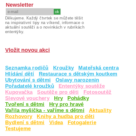
Newsletter
Děkujeme. Každý čtvrtek se můžete těšit
na inspirativní tipy na víkend, informace o
aktuální soutěži a o novinkách v rubrikách
ententýky.
Vložit novou akci
Seznamka rodičů
Kroužky
Mateřská centra
Hlídání dětí
Restaurace s dětským koutkem
Ubytování s dětmi
Oslavy narozenin
Pořadatelé kroužků
Ententýky soutěže
Kupovačka
Soutěže pro děti
Fotosoutěž
Slevové vouchery
Hry
Pohádky
Tvoření s dětmi
Hry pro hravé
Vařila myšička - vaříme s dětmi
Aktuality
Rozhovory
Knihy a hudba pro děti
Bydlení s dětmi
Videa
Fotogalerie
Testujeme