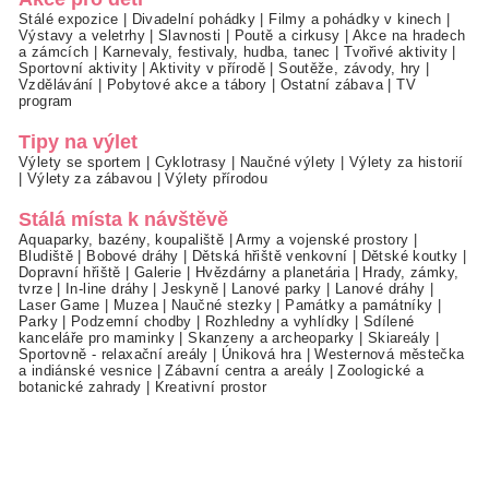
Stálé expozice
|
Divadelní pohádky
|
Filmy a pohádky v kinech
|
Výstavy a veletrhy
|
Slavnosti
|
Poutě a cirkusy
|
Akce na hradech
a zámcích
|
Karnevaly, festivaly, hudba, tanec
|
Tvořivé aktivity
|
Sportovní aktivity
|
Aktivity v přírodě
|
Soutěže, závody, hry
|
Vzdělávání
|
Pobytové akce a tábory
|
Ostatní zábava
|
TV
program
Tipy na výlet
Výlety se sportem
|
Cyklotrasy
|
Naučné výlety
|
Výlety za historií
|
Výlety za zábavou
|
Výlety přírodou
Stálá místa k návštěvě
Aquaparky, bazény, koupaliště
|
Army a vojenské prostory
|
Bludiště
|
Bobové dráhy
|
Dětská hřiště venkovní
|
Dětské koutky
|
Dopravní hřiště
|
Galerie
|
Hvězdárny a planetária
|
Hrady, zámky,
tvrze
|
In-line dráhy
|
Jeskyně
|
Lanové parky
|
Lanové dráhy
|
Laser Game
|
Muzea
|
Naučné stezky
|
Památky a památníky
|
Parky
|
Podzemní chodby
|
Rozhledny a vyhlídky
|
Sdílené
kanceláře pro maminky
|
Skanzeny a archeoparky
|
Skiareály
|
Sportovně - relaxační areály
|
Úniková hra
|
Westernová městečka
a indiánské vesnice
|
Zábavní centra a areály
|
Zoologické a
botanické zahrady
|
Kreativní prostor