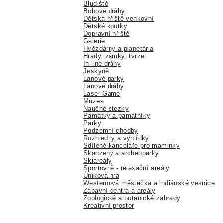
Bludiště
Bobové dráhy
Dětská hřiště venkovní
Dětské koutky
Dopravní hřiště
Galerie
Hvězdárny a planetária
Hrady, zámky, tvrze
In-line dráhy
Jeskyně
Lanové parky
Lanové dráhy
Laser Game
Muzea
Naučné stezky
Památky a památníky
Parky
Podzemní chodby
Rozhledny a vyhlídky
Sdílené kanceláře pro maminky
Skanzeny a archeoparky
Skiareály
Sportovně - relaxační areály
Úniková hra
Westernová městečka a indiánské vesnice
Zábavní centra a areály
Zoologické a botanické zahrady
Kreativní prostor