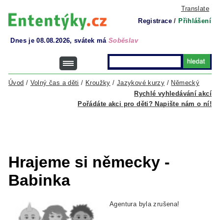
Translate
Registrace
/
Přihlášení
Dnes je 08.08.2026, svátek má
Soběslav
Úvod
/
Volný čas a děti
/
Kroužky
/
Jazykové kurzy
/
Německý
Rychlé vyhledávání akcí
Pořádáte akci pro děti? Napište nám o ní!
Hrajeme si německy -
Babinka
Agentura byla zrušena!