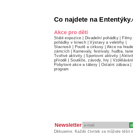
Co najdete na Ententýky.
Akce pro děti
Stálé expozice
|
Divadelní pohádky
|
Filmy
pohádky v kinech
|
Výstavy a veletrhy
|
Slavnosti
|
Poutě a cirkusy
|
Akce na hrade
zámcích
|
Karnevaly, festivaly, hudba, tan
Tvořivé aktivity
|
Sportovní aktivity
|
Aktivi
přírodě
|
Soutěže, závody, hry
|
Vzděláván
Pobytové akce a tábory
|
Ostatní zábava
|
program
Newsletter
Děkujeme. Každý čtvrtek se můžete těšit 