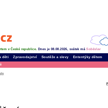
rtem v České republice.
Dnes je 08.08.2026, svátek má
Soběslav
a děti
Zpravodajství
Soutěže a slevy
Ententýky dětem
vě
ety
P