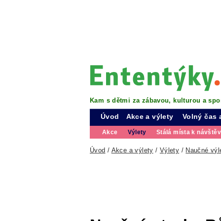
Kam s dětmi za zábavou, kulturou a spo
Úvod
Akce a výlety
Volný čas 
Akce
Výlety
Stálá místa k návště
Úvod
/
Akce a výlety
/
Výlety
/
Naučné výl