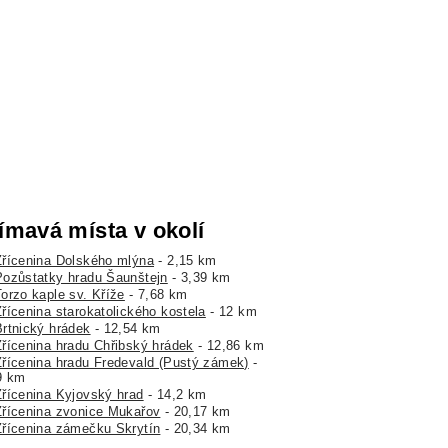
ímavá místa v okolí
Zřícenina Dolského mlýna
- 2,15 km
Pozůstatky hradu Šaunštejn
- 3,39 km
Torzo kaple sv. Kříže
- 7,68 km
Zřícenina starokatolického kostela
- 12 km
Brtnický hrádek
- 12,54 km
Zřícenina hradu Chřibský hrádek
- 12,86 km
Zřícenina hradu Fredevald (Pustý zámek)
-
9 km
Zřícenina Kyjovský hrad
- 14,2 km
Zřícenina zvonice Mukařov
- 20,17 km
Zřícenina zámečku Skrytín
- 20,34 km