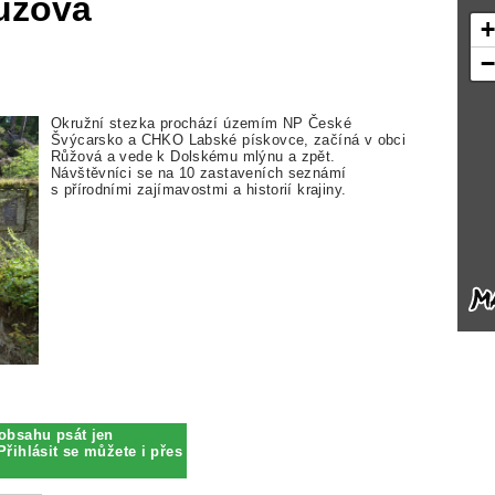
ůžová
Okružní stezka prochází územím NP České
Švýcarsko a CHKO Labské pískovce, začíná v obci
Růžová a vede k Dolskému mlýnu a zpět.
Návštěvníci se na 10 zastaveních seznámí
s přírodními zajímavostmi a historií krajiny.
obsahu psát jen
Přihlásit se můžete i přes