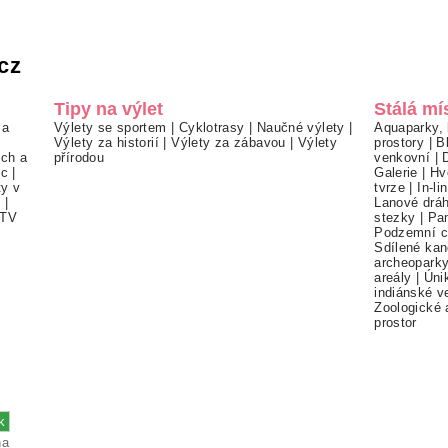
cz
Tipy na výlet
Stálá mí
 a
Výlety se sportem
|
Cyklotrasy
|
Naučné výlety
|
Aquaparky, 
Výlety za historií
|
Výlety za zábavou
|
Výlety
prostory
|
B
ch a
přírodou
venkovní
|
ec
|
Galerie
|
Hv
ty v
tvrze
|
In-li
í
|
Lanové drá
TV
stezky
|
Pa
Podzemní c
Sdílené kan
archeopark
areály
|
Úni
indiánské v
Zoologické 
prostor
na