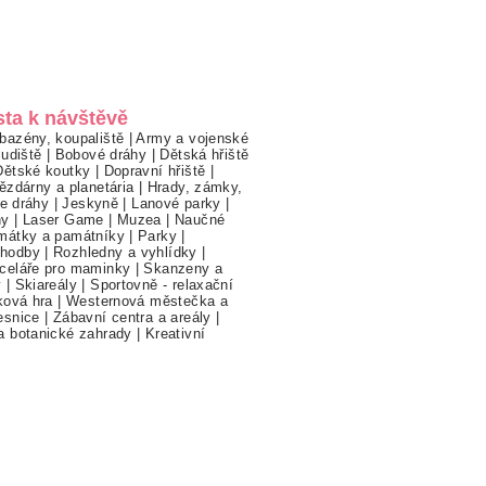
sta k návštěvě
bazény, koupaliště
|
Army a vojenské
ludiště
|
Bobové dráhy
|
Dětská hřiště
Dětské koutky
|
Dopravní hřiště
|
ězdárny a planetária
|
Hrady, zámky,
ne dráhy
|
Jeskyně
|
Lanové parky
|
hy
|
Laser Game
|
Muzea
|
Naučné
mátky a památníky
|
Parky
|
hodby
|
Rozhledny a vyhlídky
|
celáře pro maminky
|
Skanzeny a
y
|
Skiareály
|
Sportovně - relaxační
ková hra
|
Westernová městečka a
esnice
|
Zábavní centra a areály
|
a botanické zahrady
|
Kreativní