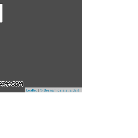
+
−
Leaflet
|
© Seznam.cz a.s. a další