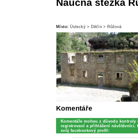
Naučná stezka R
Místo:
Ústecký > Děčín > Růžová
Komentáře
Komentáře mohou z důvodu kontroly 
registrovaní a přihlášení návštěvníci. 
svůj facebookový profil: