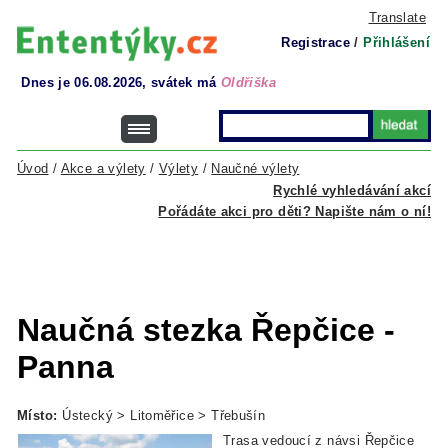
Translate
Registrace
/
Přihlášení
Dnes je 06.08.2026, svátek má
Oldřiška
Úvod
/
Akce a výlety
/
Výlety
/
Naučné výlety
Rychlé vyhledávání akcí
Pořádáte akci pro děti? Napište nám o ní!
Naučná stezka Řepčice -
Panna
Místo:
Ústecký > Litoměřice > Třebušín
Trasa
vedoucí
z návsi
Řepčice