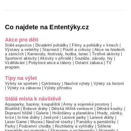
Co najdete na Ententýky.cz
Akce pro děti
Stálé expozice
|
Divadelní pohádky
|
Filmy a pohádky v kinech
|
Výstavy a veletrhy
|
Slavnosti
|
Poutě a cirkusy
|
Akce na hradech
a zámcích
|
Karnevaly, festivaly, hudba, tanec
|
Tvořivé aktivity
|
Sportovní aktivity
|
Aktivity v přírodě
|
Soutěže, závody, hry
|
Vzdělávání
|
Pobytové akce a tábory
|
Ostatní zábava
|
TV
program
Tipy na výlet
Výlety se sportem
|
Cyklotrasy
|
Naučné výlety
|
Výlety za historií
|
Výlety za zábavou
|
Výlety přírodou
Stálá místa k návštěvě
Aquaparky, bazény, koupaliště
|
Army a vojenské prostory
|
Bludiště
|
Bobové dráhy
|
Dětská hřiště venkovní
|
Dětské koutky
|
Dopravní hřiště
|
Galerie
|
Hvězdárny a planetária
|
Hrady, zámky,
tvrze
|
In-line dráhy
|
Jeskyně
|
Lanové parky
|
Lanové dráhy
|
Laser Game
|
Muzea
|
Naučné stezky
|
Památky a památníky
|
Parky
|
Podzemní chodby
|
Rozhledny a vyhlídky
|
Sdílené
kanceláře pro maminky
|
Skanzeny a archeoparky
|
Skiareály
|