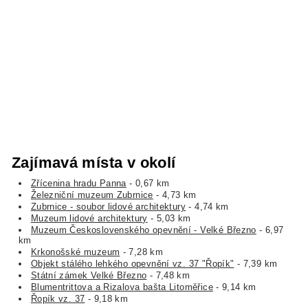
Zajímavá místa v okolí
Zřícenina hradu Panna
- 0,67 km
Železniční muzeum Zubrnice
- 4,73 km
Zubrnice - soubor lidové architektury
- 4,74 km
Muzeum lidové architektury
- 5,03 km
Muzeum Československého opevnění - Velké Březno
- 6,97
km
Krkonošské muzeum
- 7,28 km
Objekt stálého lehkého opevnění vz. 37 "Řopík"
- 7,39 km
Státní zámek Velké Březno
- 7,48 km
Blumentrittova a Rizalova bašta Litoměřice
- 9,14 km
Řopík vz. 37
- 9,18 km