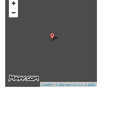
+
−
Leaflet
|
© Seznam.cz a.s. a další