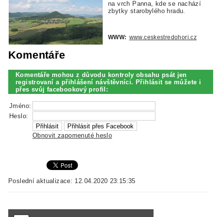
na vrch
Panna,
kde se nachází
zbytky
starobylého
hradu.
WWW:
www.ceskestredohori.cz
Komentáře
Komentáře mohou z důvodu kontroly obsahu psát jen
registrovaní a přihlášení návštěvníci. Přihlásit se můžete i
přes svůj facebookový profil:
Jméno:
Heslo:
Obnovit zapomenuté heslo
Poslední aktualizace: 12.04.2020 23:15:35