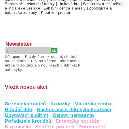
Sportovně - relaxační areály
|
Úniková hra
|
Westernová městečka
a indiánské vesnice
|
Zábavní centra a areály
|
Zoologické a
botanické zahrady
|
Kreativní prostor
Newsletter
Děkujeme. Každý čtvrtek se můžete těšit
na inspirativní tipy na víkend, informace o
aktuální soutěži a o novinkách v rubrikách
ententýky.
Vložit novou akci
Seznamka rodičů
Kroužky
Mateřská centra
Hlídání dětí
Restaurace s dětským koutkem
Ubytování s dětmi
Oslavy narozenin
Pořadatelé kroužků
Ententýky soutěže
Kupovačka
Soutěže pro děti
Fotosoutěž