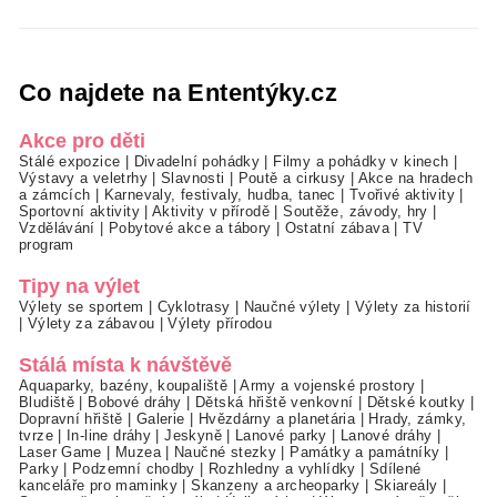
Co najdete na Ententýky.cz
Akce pro děti
Stálé expozice
|
Divadelní pohádky
|
Filmy a pohádky v kinech
|
Výstavy a veletrhy
|
Slavnosti
|
Poutě a cirkusy
|
Akce na hradech
a zámcích
|
Karnevaly, festivaly, hudba, tanec
|
Tvořivé aktivity
|
Sportovní aktivity
|
Aktivity v přírodě
|
Soutěže, závody, hry
|
Vzdělávání
|
Pobytové akce a tábory
|
Ostatní zábava
|
TV
program
Tipy na výlet
Výlety se sportem
|
Cyklotrasy
|
Naučné výlety
|
Výlety za historií
|
Výlety za zábavou
|
Výlety přírodou
Stálá místa k návštěvě
Aquaparky, bazény, koupaliště
|
Army a vojenské prostory
|
Bludiště
|
Bobové dráhy
|
Dětská hřiště venkovní
|
Dětské koutky
|
Dopravní hřiště
|
Galerie
|
Hvězdárny a planetária
|
Hrady, zámky,
tvrze
|
In-line dráhy
|
Jeskyně
|
Lanové parky
|
Lanové dráhy
|
Laser Game
|
Muzea
|
Naučné stezky
|
Památky a památníky
|
Parky
|
Podzemní chodby
|
Rozhledny a vyhlídky
|
Sdílené
kanceláře pro maminky
|
Skanzeny a archeoparky
|
Skiareály
|