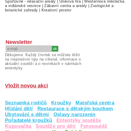
Sportovně - relaxační areály
|
Úniková hra
|
Westernová městečka
a indiánské vesnice
|
Zábavní centra a areály
|
Zoologické a
botanické zahrady
|
Kreativní prostor
Newsletter
Děkujeme. Každý čtvrtek se můžete těšit
na inspirativní tipy na víkend, informace o
aktuální soutěži a o novinkách v rubrikách
ententýky.
Vložit novou akci
Seznamka rodičů
Kroužky
Mateřská centra
Hlídání dětí
Restaurace s dětským koutkem
Ubytování s dětmi
Oslavy narozenin
Pořadatelé kroužků
Ententýky soutěže
Kupovačka
Soutěže pro děti
Fotosoutěž