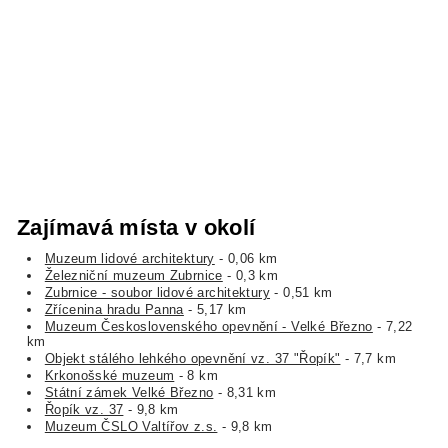
Zajímavá místa v okolí
Muzeum lidové architektury
- 0,06 km
Železniční muzeum Zubrnice
- 0,3 km
Zubrnice - soubor lidové architektury
- 0,51 km
Zřícenina hradu Panna
- 5,17 km
Muzeum Československého opevnění - Velké Březno
- 7,22
km
Objekt stálého lehkého opevnění vz. 37 "Řopík"
- 7,7 km
Krkonošské muzeum
- 8 km
Státní zámek Velké Březno
- 8,31 km
Řopík vz. 37
- 9,8 km
Muzeum ČSLO Valtířov z.s.
- 9,8 km