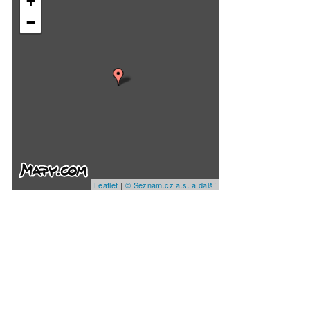
+
−
Leaflet
|
© Seznam.cz a.s. a další