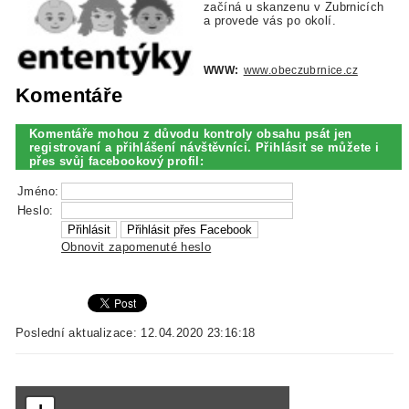
začíná u skanzenu v Zubrnicích
a provede vás po okolí.
WWW:
www.obeczubrnice.cz
Komentáře
Komentáře mohou z důvodu kontroly obsahu psát jen
registrovaní a přihlášení návštěvníci. Přihlásit se můžete i
přes svůj facebookový profil:
Jméno:
Heslo:
Obnovit zapomenuté heslo
Poslední aktualizace: 12.04.2020 23:16:18