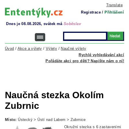
Translate
Registrace
/
Přihlášení
Dnes je 08.08.2026, svátek má
Soběslav
Úvod
/
Akce a výlety
/
Výlety
/
Naučné výlety
Rychlé vyhledávání akcí
Pořádáte akci pro děti? Napište nám o ní!
Naučná stezka Okolím
Zubrnic
Místo:
Ústecký > Ústí nad Labem > Zubrnice
Okružní stezka s 6 zastaveními