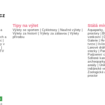
cz
Tipy na výlet
Stálá mí
 a
Výlety se sportem
|
Cyklotrasy
|
Naučné výlety
|
Aquaparky, 
Výlety za historií
|
Výlety za zábavou
|
Výlety
prostory
|
B
ch a
přírodou
venkovní
|
ec
|
Galerie
|
Hv
ty v
tvrze
|
In-li
í
|
Lanové drá
TV
stezky
|
Pa
Podzemní c
Sdílené kan
archeopark
areály
|
Úni
indiánské v
Zoologické 
prostor
na