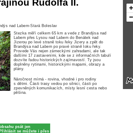
jinou Rudolfa II.
ndýs nad Labem-Stará Boleslav
Stezka měří celkem 65 km a vede z Brandýsa nad
Labem přes Lysou nad Labem do Benátek nad
Jizerou po levé straně toku řeky Jizery a zpět do
Brandýsa nad Labem po pravé straně toku řeky.
Provede Vás nejen zámeckými zahradami, ale tak
dalšími 17 zastaveními, kde se z informačních tabulí
dozvíte řadou historických zajímavostí. Ty jsou
doplněny rytinami, historickými mapami, obrazy a
plány.
Náročnost mírná - rovina, vhodné i pro rodiny
s dětmi. Části trasy vedou po silnici, části po
zpevněných komunikacích, místy lesní cesta nebo
pěšina.
obsahu psát jen
Přihlásit se můžete i přes