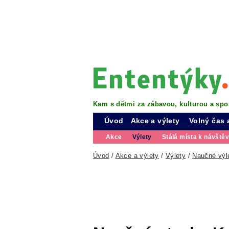
Kam s dětmi za zábavou, kulturou a spo
Úvod
Akce a výlety
Volný čas 
Akce
Výlety
Stálá místa k návště
Úvod
/
Akce a výlety
/
Výlety
/
Naučné výl