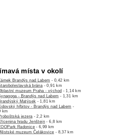
ímavá místa v okolí
Zámek Brandýs nad Labem
- 0,42 km
Staroboleslavská brána
- 0,91 km
Oblastní muzeum Praha - východ
- 1,14 km
Synagoga - Brandýs nad Labem
- 1,31 km
Brandýský Matýsek
- 1,81 km
Židovský hřbitov - Brandýs nad Labem
-
9 km
Proboštská jezera
- 2,2 km
Zřícenina hradu Jenštejn
- 6,8 km
ZOOPark Radonice
- 6,99 km
Městské muzeum Čelákovice
- 8,37 km