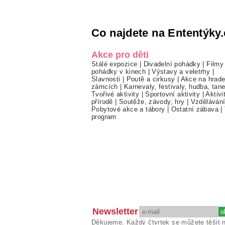
Co najdete na Ententýky.
Akce pro děti
Stálé expozice
|
Divadelní pohádky
|
Filmy
pohádky v kinech
|
Výstavy a veletrhy
|
Slavnosti
|
Poutě a cirkusy
|
Akce na hrade
zámcích
|
Karnevaly, festivaly, hudba, tan
Tvořivé aktivity
|
Sportovní aktivity
|
Aktivi
přírodě
|
Soutěže, závody, hry
|
Vzděláván
Pobytové akce a tábory
|
Ostatní zábava
|
program
Newsletter
Děkujeme. Každý čtvrtek se můžete těšit 