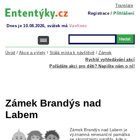
Translate
Registrace
/
Přihlášení
Dnes je 10.08.2026, svátek má
Vavřinec
Úvod
/
Akce a výlety
/
Stálá místa k návštěvě
/
Zámek
Rychlé vyhledávání akcí
Pořádáte akci pro děti? Napište nám o ní!
Zámek Brandýs nad
Labem
Zámek Brandýs nad Labem je
významná renesanční památka
se skvostnými sgrafity, kde v