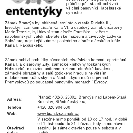
průběhu pěti staletí pobývali
všichni panovníci Habsburské
dynastie.
Zámek Brandýs byl oblíbené letní sídlo císaře Rudolfa II.,
loveckým zámkem císaře Karla VI. a osudový zámek císařovny
Marie Terezie, byl hlavní stan císaře Františka I. v čase
napoleonských válek, sběratelské muzeum arcivévody Ludvíka
Salvátora, nejmilejší zámek posledního císaře a českého krále
Karla I. Rakouského.
Zámek nabízí prohlídky původních císařských komnat, apartmánů
Karla I. a císařovny Zity, zámecké knihovny toskánských
Habsburků, expozice uniforem a zbraní císařské kavalerie,
zámecké obrazárny a sálů gotického hradu s největším
rodokmenem královských a šlechtických rodů od prvních
Přemyslovců po současné panovníky monarchií Evropy.
Plantáž 402/8, 25001, Brandýs nad Labem-Stará
Adresa:
Boleslav, Středočeský kraj
Telefon:
+420 326 904 630
Web:
www.brandyszamek.cz
V sezóně mimo pondělí od 10 do 17 hod.; v době
od 1. listopadu do 31. března, tedy mimo hlavní
Otevírací
sezónu, je zámek otevřen pouze v sobotu a v
doba:
neděli.