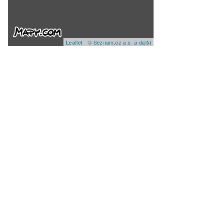
Leaflet
|
© Seznam.cz a.s. a další