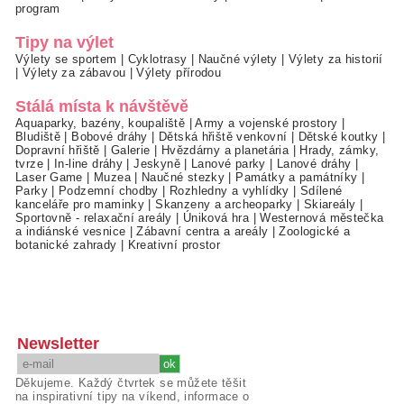
program
Tipy na výlet
Výlety se sportem
|
Cyklotrasy
|
Naučné výlety
|
Výlety za historií
|
Výlety za zábavou
|
Výlety přírodou
Stálá místa k návštěvě
Aquaparky, bazény, koupaliště
|
Army a vojenské prostory
|
Bludiště
|
Bobové dráhy
|
Dětská hřiště venkovní
|
Dětské koutky
|
Dopravní hřiště
|
Galerie
|
Hvězdárny a planetária
|
Hrady, zámky,
tvrze
|
In-line dráhy
|
Jeskyně
|
Lanové parky
|
Lanové dráhy
|
Laser Game
|
Muzea
|
Naučné stezky
|
Památky a památníky
|
Parky
|
Podzemní chodby
|
Rozhledny a vyhlídky
|
Sdílené
kanceláře pro maminky
|
Skanzeny a archeoparky
|
Skiareály
|
Sportovně - relaxační areály
|
Úniková hra
|
Westernová městečka
a indiánské vesnice
|
Zábavní centra a areály
|
Zoologické a
botanické zahrady
|
Kreativní prostor
Newsletter
Děkujeme. Každý čtvrtek se můžete těšit
na inspirativní tipy na víkend, informace o