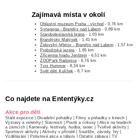
Zajímavá místa v okolí
Oblastní muzeum Praha - východ
- 0,76 km
Synagoga - Brandýs nad Labem
- 0,89 km
Staroboleslavská brána
- 1,03 km
Brandýský Matýsek
- 1,41 km
Židovský hřbitov - Brandýs nad Labem
- 1,57 km
Proboštská jezera
- 1,85 km
Zřícenina hradu Jenštejn
- 6,51 km
ZOOPark Radonice
- 6,76 km
Tvrz Hummer
- 8,34 km
Svět dětí Kulíšek
- 8,7 km
Co najdete na Ententýky.cz
Akce pro děti
Stálé expozice
|
Divadelní pohádky
|
Filmy a pohádky v kinech
|
Výstavy a veletrhy
|
Slavnosti
|
Poutě a cirkusy
|
Akce na hradech
a zámcích
|
Karnevaly, festivaly, hudba, tanec
|
Tvořivé aktivity
|
Sportovní aktivity
|
Aktivity v přírodě
|
Soutěže, závody, hry
|
Vzdělávání
|
Pobytové akce a tábory
|
Ostatní zábava
|
TV