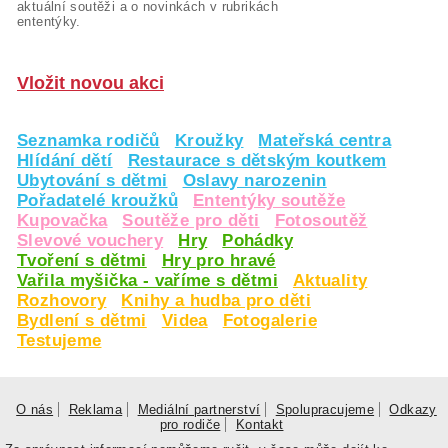
aktuální soutěži a o novinkách v rubrikách
ententýky.
Vložit novou akci
Seznamka rodičů
Kroužky
Mateřská centra
Hlídání dětí
Restaurace s dětským koutkem
Ubytování s dětmi
Oslavy narozenin
Pořadatelé kroužků
Ententýky soutěže
Kupovačka
Soutěže pro děti
Fotosoutěž
Slevové vouchery
Hry
Pohádky
Tvoření s dětmi
Hry pro hravé
Vařila myšička - vaříme s dětmi
Aktuality
Rozhovory
Knihy a hudba pro děti
Bydlení s dětmi
Videa
Fotogalerie
Testujeme
O nás
Reklama
Mediální partnerství
Spolupracujeme
Odkazy
pro rodiče
Kontakt