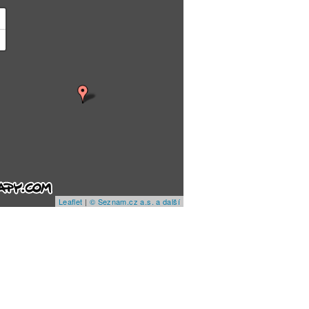
+
−
Leaflet
|
© Seznam.cz a.s. a další