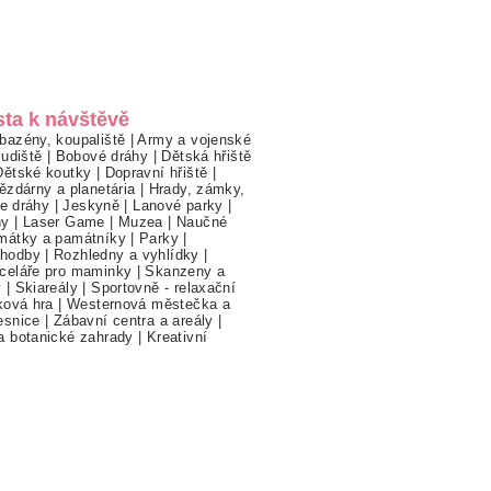
sta k návštěvě
bazény, koupaliště
|
Army a vojenské
ludiště
|
Bobové dráhy
|
Dětská hřiště
Dětské koutky
|
Dopravní hřiště
|
ězdárny a planetária
|
Hrady, zámky,
ne dráhy
|
Jeskyně
|
Lanové parky
|
hy
|
Laser Game
|
Muzea
|
Naučné
mátky a památníky
|
Parky
|
hodby
|
Rozhledny a vyhlídky
|
celáře pro maminky
|
Skanzeny a
y
|
Skiareály
|
Sportovně - relaxační
ková hra
|
Westernová městečka a
esnice
|
Zábavní centra a areály
|
a botanické zahrady
|
Kreativní