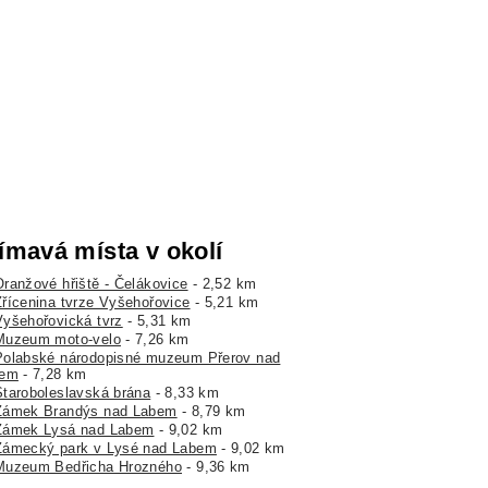
ímavá místa v okolí
Oranžové hřiště - Čelákovice
- 2,52 km
Zřícenina tvrze Vyšehořovice
- 5,21 km
Vyšehořovická tvrz
- 5,31 km
Muzeum moto-velo
- 7,26 km
Polabské národopisné muzeum Přerov nad
bem
- 7,28 km
Staroboleslavská brána
- 8,33 km
Zámek Brandýs nad Labem
- 8,79 km
Zámek Lysá nad Labem
- 9,02 km
Zámecký park v Lysé nad Labem
- 9,02 km
Muzeum Bedřicha Hrozného
- 9,36 km