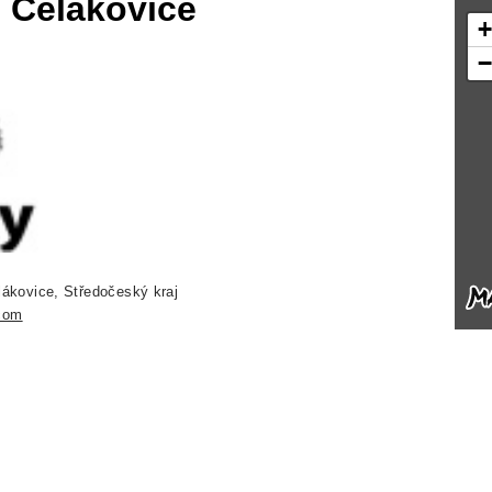
 Čelákovice
ákovice, Středočeský kraj
com