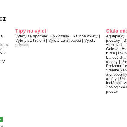
cz
Tipy na výlet
Stálá mí
 a
Výlety se sportem
|
Cyklotrasy
|
Naučné výlety
|
Aquaparky, 
Výlety za historií
|
Výlety za zábavou
|
Výlety
prostory
|
B
ch a
přírodou
venkovní
|
ec
|
Galerie
|
Hv
ty v
tvrze
|
In-li
í
|
Lanové drá
TV
stezky
|
Pa
Podzemní c
Sdílené kan
archeopark
areály
|
Úni
indiánské v
Zoologické 
prostor
na