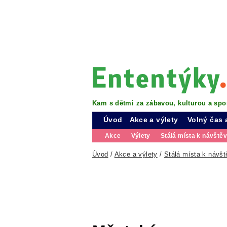
Kam s dětmi za zábavou, kulturou a spo
Úvod
Akce a výlety
Volný čas 
Akce
Výlety
Stálá místa k návště
Úvod
/
Akce a výlety
/
Stálá místa k návšt