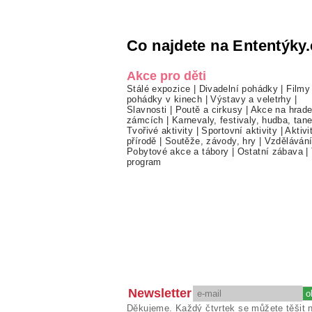
Co najdete na Ententýky.
Akce pro děti
Stálé expozice
|
Divadelní pohádky
|
Filmy
pohádky v kinech
|
Výstavy a veletrhy
|
Slavnosti
|
Poutě a cirkusy
|
Akce na hrade
zámcích
|
Karnevaly, festivaly, hudba, tan
Tvořivé aktivity
|
Sportovní aktivity
|
Aktivi
přírodě
|
Soutěže, závody, hry
|
Vzděláván
Pobytové akce a tábory
|
Ostatní zábava
|
program
Newsletter
Děkujeme. Každý čtvrtek se můžete těšit 