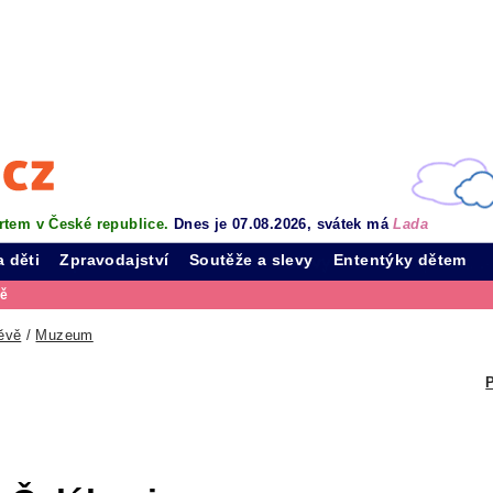
rtem v České republice.
Dnes je 07.08.2026, svátek má
Lada
a děti
Zpravodajství
Soutěže a slevy
Ententýky dětem
vě
ěvě
/
Muzeum
P