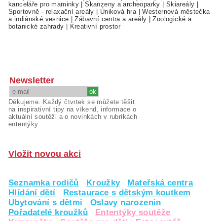
kanceláře pro maminky
|
Skanzeny a archeoparky
|
Skiareály
|
Sportovně - relaxační areály
|
Úniková hra
|
Westernová městečka
a indiánské vesnice
|
Zábavní centra a areály
|
Zoologické a
botanické zahrady
|
Kreativní prostor
Newsletter
Děkujeme. Každý čtvrtek se můžete těšit
na inspirativní tipy na víkend, informace o
aktuální soutěži a o novinkách v rubrikách
ententýky.
Vložit novou akci
Seznamka rodičů
Kroužky
Mateřská centra
Hlídání dětí
Restaurace s dětským koutkem
Ubytování s dětmi
Oslavy narozenin
Pořadatelé kroužků
Ententýky soutěže