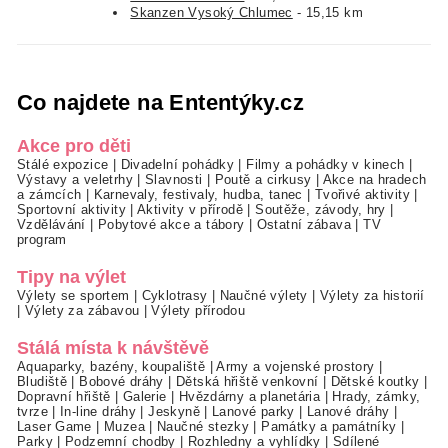
Skanzen Vysoký Chlumec
- 15,15 km
Co najdete na Ententýky.cz
Akce pro děti
Stálé expozice
|
Divadelní pohádky
|
Filmy a pohádky v kinech
|
Výstavy a veletrhy
|
Slavnosti
|
Poutě a cirkusy
|
Akce na hradech
a zámcích
|
Karnevaly, festivaly, hudba, tanec
|
Tvořivé aktivity
|
Sportovní aktivity
|
Aktivity v přírodě
|
Soutěže, závody, hry
|
Vzdělávání
|
Pobytové akce a tábory
|
Ostatní zábava
|
TV
program
Tipy na výlet
Výlety se sportem
|
Cyklotrasy
|
Naučné výlety
|
Výlety za historií
|
Výlety za zábavou
|
Výlety přírodou
Stálá místa k návštěvě
Aquaparky, bazény, koupaliště
|
Army a vojenské prostory
|
Bludiště
|
Bobové dráhy
|
Dětská hřiště venkovní
|
Dětské koutky
|
Dopravní hřiště
|
Galerie
|
Hvězdárny a planetária
|
Hrady, zámky,
tvrze
|
In-line dráhy
|
Jeskyně
|
Lanové parky
|
Lanové dráhy
|
Laser Game
|
Muzea
|
Naučné stezky
|
Památky a památníky
|
Parky
|
Podzemní chodby
|
Rozhledny a vyhlídky
|
Sdílené