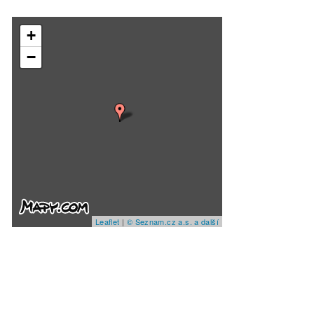
+
−
Leaflet
|
© Seznam.cz a.s. a další