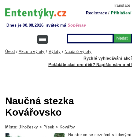
Translate
Registrace
/
Přihlášení
Dnes je 08.08.2026, svátek má
Soběslav
Úvod
/
Akce a výlety
/
Výlety
/
Naučné výlety
Rychlé vyhledávání akcí
Pořádáte akci pro děti? Napište nám o ní!
Naučná stezka
Kovářovsko
Místo:
Jihočeský > Písek > Kovářov
Na stezce se seznámí s lidovými