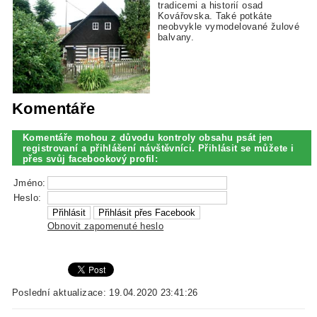
tradicemi a historií osad
Kovářovska. Také potkáte
neobvykle vymodelované žulové
balvany.
Komentáře
Komentáře mohou z důvodu kontroly obsahu psát jen
registrovaní a přihlášení návštěvníci. Přihlásit se můžete i
přes svůj facebookový profil:
Jméno:
Heslo:
Obnovit zapomenuté heslo
Poslední aktualizace: 19.04.2020 23:41:26