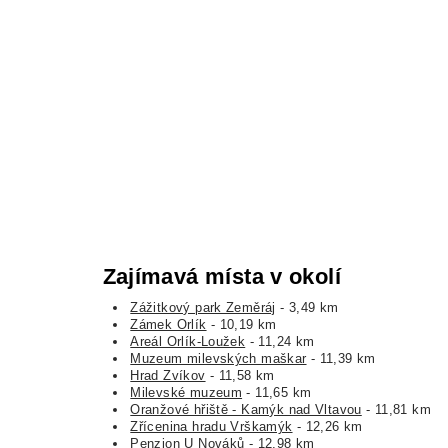
Zajímavá místa v okolí
Zážitkový park Zeměráj
- 3,49 km
Zámek Orlík
- 10,19 km
Areál Orlík-Loužek
- 11,24 km
Muzeum milevských maškar
- 11,39 km
Hrad Zvíkov
- 11,58 km
Milevské muzeum
- 11,65 km
Oranžové hřiště - Kamýk nad Vltavou
- 11,81 km
Zřícenina hradu Vrškamýk
- 12,26 km
Penzion U Nováků
- 12,98 km