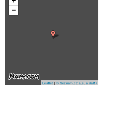
+
−
Leaflet
|
© Seznam.cz a.s. a další