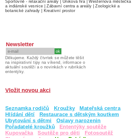
Sportovně - relaxační areály
|
Úniková hra
|
Westernová městečka
a indiánské vesnice
|
Zábavní centra a areály
|
Zoologické a
botanické zahrady
|
Kreativní prostor
Newsletter
Děkujeme. Každý čtvrtek se můžete těšit
na inspirativní tipy na víkend, informace o
aktuální soutěži a o novinkách v rubrikách
ententýky.
Vložit novou akci
Seznamka rodičů
Kroužky
Mateřská centra
Hlídání dětí
Restaurace s dětským koutkem
Ubytování s dětmi
Oslavy narozenin
Pořadatelé kroužků
Ententýky soutěže
Kupovačka
Soutěže pro děti
Fotosoutěž