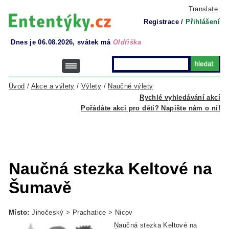
Translate
Registrace
/
Přihlášení
Dnes je 06.08.2026, svátek má
Oldřiška
Úvod
/
Akce a výlety
/
Výlety
/
Naučné výlety
Rychlé vyhledávání akcí
Pořádáte akci pro děti? Napište nám o ní!
Naučná stezka Keltové na
Šumavě
Místo:
Jihočeský > Prachatice > Nicov
Naučná stezka Keltové na