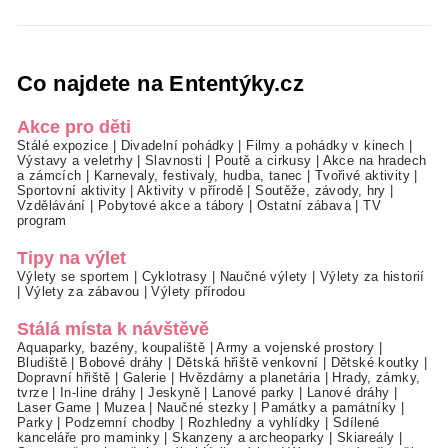
Co najdete na Ententýky.cz
Akce pro děti
Stálé expozice
|
Divadelní pohádky
|
Filmy a pohádky v kinech
|
Výstavy a veletrhy
|
Slavnosti
|
Poutě a cirkusy
|
Akce na hradech
a zámcích
|
Karnevaly, festivaly, hudba, tanec
|
Tvořivé aktivity
|
Sportovní aktivity
|
Aktivity v přírodě
|
Soutěže, závody, hry
|
Vzdělávání
|
Pobytové akce a tábory
|
Ostatní zábava
|
TV
program
Tipy na výlet
Výlety se sportem
|
Cyklotrasy
|
Naučné výlety
|
Výlety za historií
|
Výlety za zábavou
|
Výlety přírodou
Stálá místa k návštěvě
Aquaparky, bazény, koupaliště
|
Army a vojenské prostory
|
Bludiště
|
Bobové dráhy
|
Dětská hřiště venkovní
|
Dětské koutky
|
Dopravní hřiště
|
Galerie
|
Hvězdárny a planetária
|
Hrady, zámky,
tvrze
|
In-line dráhy
|
Jeskyně
|
Lanové parky
|
Lanové dráhy
|
Laser Game
|
Muzea
|
Naučné stezky
|
Památky a památníky
|
Parky
|
Podzemní chodby
|
Rozhledny a vyhlídky
|
Sdílené
kanceláře pro maminky
|
Skanzeny a archeoparky
|
Skiareály
|