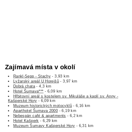
Zajímavá místa v okolí
Rankl-Sepp - Stachy
- 3,93 km
Lyžarský areál U Horejšů
- 3,97 km
Dobrá chata
- 4,3 km
Hotel Šumava***
- 6,09 km
Hřbitovní areál s kostelem sv. Mikuláše a kaplí sv. Anny -
Kašperské Hory
- 6,09 km
Muzeum historických motocyklů
- 6,16 km
Aparthotel Šumava 2000
- 6,19 km
Nebespán café & apartments
- 6,2 km
Hotel Kašperk
- 6,29 km
Muzeum Šumavy Kašperské Hory
- 6,31 km