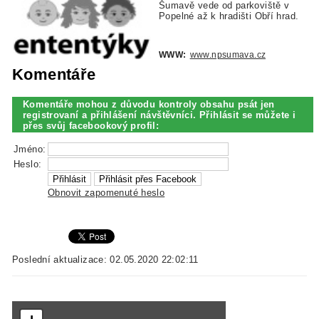
Šumavě vede od parkoviště v
Popelné až k hradišti Obří hrad.
WWW:
www.npsumava.cz
Komentáře
Komentáře mohou z důvodu kontroly obsahu psát jen
registrovaní a přihlášení návštěvníci. Přihlásit se můžete i
přes svůj facebookový profil:
Jméno:
Heslo:
Obnovit zapomenuté heslo
Poslední aktualizace: 02.05.2020 22:02:11