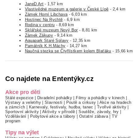
JaneD Art
- 1,57 km
Vlastivědné muzeum a galerie v České Lípě
- 2,4 km
Zámek Horní Libchava
- 6,03 km
Hostinec Na Rychtě
- 6,9 km
Rodina v centru
- 8,69 km
Sklářské muzeum Nový Bor
- 8,81 km
Zámek Zákupy
- 9,14 km
Aquapark Staré Splavy
- 12,35 km
Památník K.H.Máchy
- 14,27 km
Naučná stezka se Čtyřlístkem kolem Blaťáku
- 15,66 km
Co najdete na Ententýky.cz
Akce pro děti
Stálé expozice
|
Divadelní pohádky
|
Filmy a pohádky v kinech
|
Výstavy a veletrhy
|
Slavnosti
|
Poutě a cirkusy
|
Akce na hradech
a zámcích
|
Karnevaly, festivaly, hudba, tanec
|
Tvořivé aktivity
|
Sportovní aktivity
|
Aktivity v přírodě
|
Soutěže, závody, hry
|
Vzdělávání
|
Pobytové akce a tábory
|
Ostatní zábava
|
TV
program
Tipy na výlet