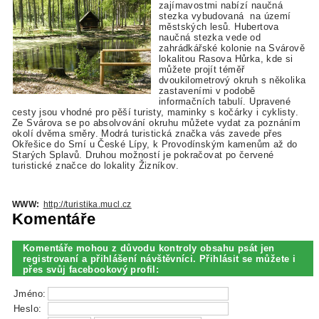
zajímavostmi nabízí naučná
stezka vybudovaná na území
městských lesů. Hubertova
naučná stezka vede od
zahrádkářské kolonie na Svárově
lokalitou Rasova Hůrka, kde si
můžete projít téměř
dvoukilometrový okruh s několika
zastaveními v podobě
informačních tabulí. Upravené
cesty jsou vhodné pro pěší turisty, maminky s kočárky i cyklisty.
Ze Svárova se po absolvování okruhu můžete vydat za poznáním
okolí dvěma směry. Modrá turistická značka vás zavede přes
Okřešice do Srní u České Lípy, k Provodínským kamenům až do
Starých Splavů. Druhou možností je pokračovat po červené
turistické značce do lokality Žizníkov.
WWW:
http://turistika.mucl.cz
Komentáře
Komentáře mohou z důvodu kontroly obsahu psát jen
registrovaní a přihlášení návštěvníci. Přihlásit se můžete i
přes svůj facebookový profil:
Jméno:
Heslo: