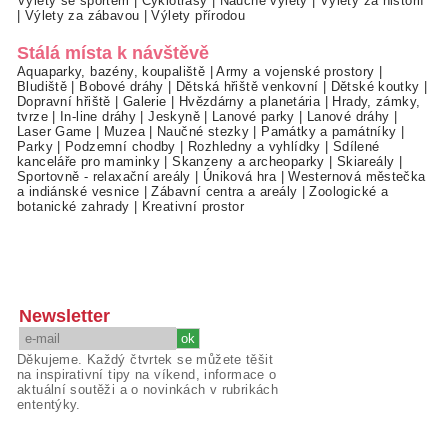
Výlety se sportem
|
Cyklotrasy
|
Naučné výlety
|
Výlety za historií
|
Výlety za zábavou
|
Výlety přírodou
Stálá místa k návštěvě
Aquaparky, bazény, koupaliště
|
Army a vojenské prostory
|
Bludiště
|
Bobové dráhy
|
Dětská hřiště venkovní
|
Dětské koutky
|
Dopravní hřiště
|
Galerie
|
Hvězdárny a planetária
|
Hrady, zámky,
tvrze
|
In-line dráhy
|
Jeskyně
|
Lanové parky
|
Lanové dráhy
|
Laser Game
|
Muzea
|
Naučné stezky
|
Památky a památníky
|
Parky
|
Podzemní chodby
|
Rozhledny a vyhlídky
|
Sdílené
kanceláře pro maminky
|
Skanzeny a archeoparky
|
Skiareály
|
Sportovně - relaxační areály
|
Úniková hra
|
Westernová městečka
a indiánské vesnice
|
Zábavní centra a areály
|
Zoologické a
botanické zahrady
|
Kreativní prostor
Newsletter
Děkujeme. Každý čtvrtek se můžete těšit
na inspirativní tipy na víkend, informace o
aktuální soutěži a o novinkách v rubrikách
ententýky.