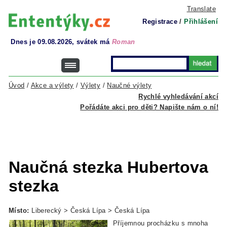
Translate
Registrace
/
Přihlášení
Dnes je 09.08.2026, svátek má
Roman
Úvod
/
Akce a výlety
/
Výlety
/
Naučné výlety
Rychlé vyhledávání akcí
Pořádáte akci pro děti? Napište nám o ní!
Naučná stezka Hubertova
stezka
Místo:
Liberecký > Česká Lípa > Česká Lípa
Příjemnou procházku s mnoha