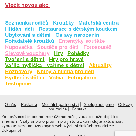
Vložit novou akci
Seznamka rodičů
Kroužky
Mateřská centra
Hlídání dětí
Restaurace s dětským koutkem
Ubytování s dětmi
Oslavy narozenin
Pořadatelé kroužků
Ententýky soutěže
Kupovačka
Soutěže pro děti
Fotosoutěž
Slevové vouchery
Hry
Pohádky
Tvoření s dětmi
Hry pro hravé
Vařila myšička - vaříme s dětmi
Aktuality
Rozhovory
Knihy a hudba pro děti
Bydlení s dětmi
Videa
Fotogalerie
Testujeme
O nás
Reklama
Mediální partnerství
Spolupracujeme
Odkazy
pro rodiče
Kontakt
Za správnost informací nemůžeme ručit, v čase může dojít ke
změnám. Vždy si proto prosím pro jistotu zkontrolujte aktuálnost
vybrané akce na uvedených webových stránkách pořadatele.
Děkujeme!